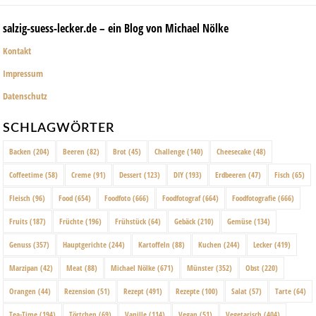
salzig-suess-lecker.de – ein Blog von Michael Nölke
Kontakt
Impressum
Datenschutz
SCHLAGWÖRTER
Backen
(204)
Beeren
(82)
Brot
(45)
Challenge
(140)
Cheesecake
(48)
Coffeetime
(58)
Creme
(91)
Dessert
(123)
DIY
(193)
Erdbeeren
(47)
Fisch
(65)
Fleisch
(96)
Food
(654)
Foodfoto
(666)
Foodfotograf
(664)
Foodfotografie
(666)
Fruits
(187)
Früchte
(196)
Frühstück
(64)
Gebäck
(210)
Gemüse
(134)
Genuss
(357)
Hauptgerichte
(244)
Kartoffeln
(88)
Kuchen
(244)
Lecker
(419)
Marzipan
(42)
Meat
(88)
Michael Nölke
(671)
Münster
(352)
Obst
(220)
Orangen
(44)
Rezension
(51)
Rezept
(491)
Rezepte
(100)
Salat
(57)
Tarte
(64)
Tea-Time
(194)
Törtchen
(69)
Vanille
(114)
Vegan
(51)
Vegetarisch
(404)