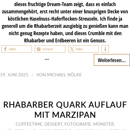
dieses fruchtige Dream-Team zeigt, dass es einfach
zusammengehört, erst recht unter einer knusprigen Decke von
köstlichen Haselnuss-Haferflocken-Streuseln. Ich finde ja
generell um die Rhabarberzeit ausgiebig zu genießen kann man
nicht genug Rezepte haben, und dieses Crumble mit den
Rhabarber und Erdbeeren ist ein Genuss.
teilen
merken
teilen
…
Weiterlesen...
/
19. JUNI 2025
VON
MICHAEL NÖLKE
RHABARBER QUARK AUFLAUF
MIT MARZIPAN
COFFEETIME
,
DESSERT
,
FOTOGRAFIE
,
MÜNSTER
,