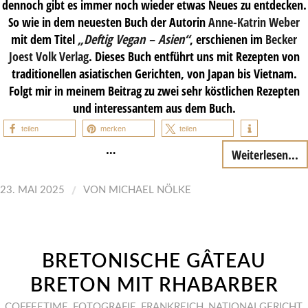
dennoch gibt es immer noch wieder etwas Neues zu entdecken.
So wie in dem neuesten Buch der Autorin
Anne-Katrin Weber
mit dem Titel
„Deftig Vegan – Asien“
, erschienen im
Becker
Joest Volk Verlag
. Dieses Buch entführt uns mit Rezepten von
traditionellen asiatischen Gerichten, von Japan bis Vietnam.
Folgt mir in meinem Beitrag zu zwei sehr köstlichen Rezepten
und interessantem aus dem Buch.
teilen
merken
teilen
…
Weiterlesen...
/
23. MAI 2025
VON
MICHAEL NÖLKE
BRETONISCHE GÂTEAU
BRETON MIT RHABARBER
COFFEETIME
,
FOTOGRAFIE
,
FRANKREICH
,
NATIONALGERICHT
,