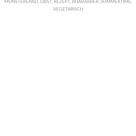
MÜNSTERLAND
,
OBST
,
REZEPT
,
RHABARBER
,
SUMMERTIME
,
VEGETARISCH