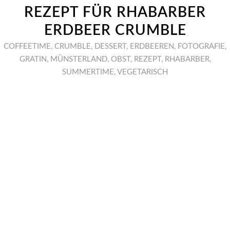
REZEPT FÜR RHABARBER
ERDBEER CRUMBLE
COFFEETIME
,
CRUMBLE
,
DESSERT
,
ERDBEEREN
,
FOTOGRAFIE
,
GRATIN
,
MÜNSTERLAND
,
OBST
,
REZEPT
,
RHABARBER
,
SUMMERTIME
,
VEGETARISCH