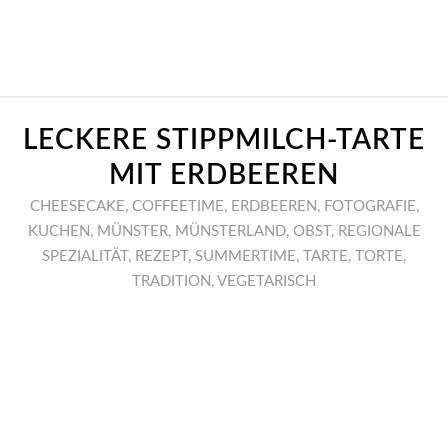
LECKERE STIPPMILCH-TARTE
MIT ERDBEEREN
CHEESECAKE
,
COFFEETIME
,
ERDBEEREN
,
FOTOGRAFIE
,
KUCHEN
,
MÜNSTER
,
MÜNSTERLAND
,
OBST
,
REGIONALE
SPEZIALITÄT
,
REZEPT
,
SUMMERTIME
,
TARTE
,
TORTE
,
TRADITION
,
VEGETARISCH