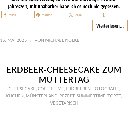
Jahreszeit, mit Rhabarber habe ich es noch nie gegessen.
teilen
merken
teilen
…
Weiterlesen...
/
15. MAI 2025
VON
MICHAEL NÖLKE
ERDBEER-CHEESECAKE ZUM
MUTTERTAG
CHEESECAKE
,
COFFEETIME
,
ERDBEEREN
,
FOTOGRAFIE
,
KUCHEN
,
MÜNSTERLAND
,
REZEPT
,
SUMMERTIME
,
TORTE
,
VEGETARISCH