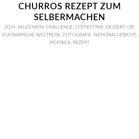
CHURROS REZEPT ZUM
SELBERMACHEN
2024
,
ALLGEMEIN
,
CHALLENGE
,
COFFEETIME
,
DESSERT
,
DIE
KULINARISCHE WELTREISE
,
FOTOGRAFIE
,
NATIONALGERICHT
,
PICKNICK
,
REZEPT