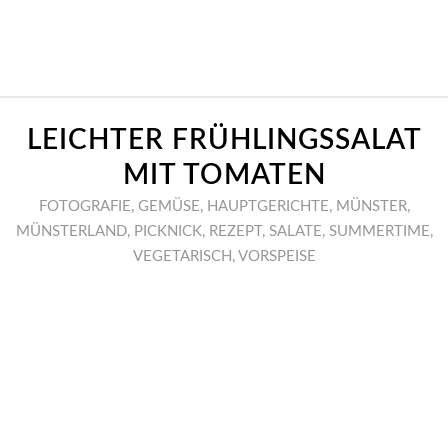
LEICHTER FRÜHLINGSSALAT
MIT TOMATEN
FOTOGRAFIE
,
GEMÜSE
,
HAUPTGERICHTE
,
MÜNSTER
,
MÜNSTERLAND
,
PICKNICK
,
REZEPT
,
SALATE
,
SUMMERTIME
,
VEGETARISCH
,
VORSPEISE