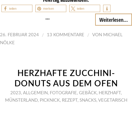
teilen
merken
teilen
…
Weiterlesen...
/
/
26. FEBRUAR 2024
13 KOMMENTARE
VON
MICHAEL
NÖLKE
HERZHAFTE ZUCCHINI-
DONUTS AUS DEM OFEN
2023
,
ALLGEMEIN
,
FOTOGRAFIE
,
GEBÄCK
,
HERZHAFT
,
MÜNSTERLAND
,
PICKNICK
,
REZEPT
,
SNACKS
,
VEGETARISCH