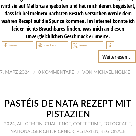
wird sie auf Mallorca angeboten und hat mich derart begeistert,
dass ich bei meinem nächsten Besuch versuchen werde dem
wahren Rezept auf die Spur zu kommen. Im Internet konnte ich
leider nichts Brauchbares finden, was mich an diesen
unvergleichlichen Geschmack erinnerte.
teilen
merken
teilen
…
Weiterlesen...
/
/
7. MÄRZ 2024
0 KOMMENTARE
VON
MICHAEL NÖLKE
PASTÉIS DE NATA REZEPT MIT
PISTAZIEN
2024
,
ALLGEMEIN
,
CHALLENGE
,
COFFEETIME
,
FOTOGRAFIE
,
NATIONALGERICHT
,
PICKNICK
,
PISTAZIEN
,
REGIONALE