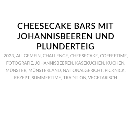
CHEESECAKE BARS MIT
JOHANNISBEEREN UND
PLUNDERTEIG
2023
,
ALLGEMEIN
,
CHALLENGE
,
CHEESECAKE
,
COFFEETIME
,
FOTOGRAFIE
,
JOHANNISBEEREN
,
KÄSEKUCHEN
,
KUCHEN
,
MÜNSTER
,
MÜNSTERLAND
,
NATIONALGERICHT
,
PICKNICK
,
REZEPT
,
SUMMERTIME
,
TRADITION
,
VEGETARISCH