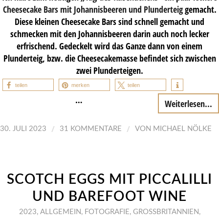
Cheesecake Bars mit Johannisbeeren und Plunderteig
gemacht.
Diese kleinen Cheesecake Bars sind schnell gemacht und
schmecken mit den Johannisbeeren darin auch noch lecker
erfrischend. Gedeckelt wird das Ganze dann von einem
Plunderteig, bzw. die Cheesecakemasse befindet sich zwischen
zwei Plunderteigen.
teilen
merken
teilen
…
Weiterlesen...
/
/
30. JULI 2023
31 KOMMENTARE
VON
MICHAEL NÖLKE
SCOTCH EGGS MIT PICCALILLI
UND BAREFOOT WINE
2023
,
ALLGEMEIN
,
FOTOGRAFIE
,
GROSSBRITANNIEN
,