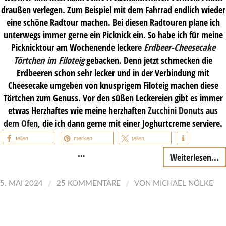
draußen verlegen. Zum Beispiel mit dem Fahrrad endlich wieder
eine schöne Radtour machen. Bei diesen Radtouren plane ich
unterwegs immer gerne ein Picknick ein. So habe ich für meine
Picknicktour am Wochenende leckere
Erdbeer-Cheesecake
Törtchen im Filoteig
gebacken. Denn jetzt schmecken die
Erdbeeren schon sehr lecker und in der Verbindung mit
Cheesecake umgeben von knusprigem Filoteig machen diese
Törtchen zum Genuss. Vor den süßen Leckereien gibt es immer
etwas Herzhaftes wie meine herzhaften
Zucchini Donuts aus
dem Ofen
, die ich dann gerne mit einer Joghurtcreme serviere.
teilen
merken
teilen
…
Weiterlesen...
/
/
5. MAI 2024
25 KOMMENTARE
VON
MICHAEL NÖLKE