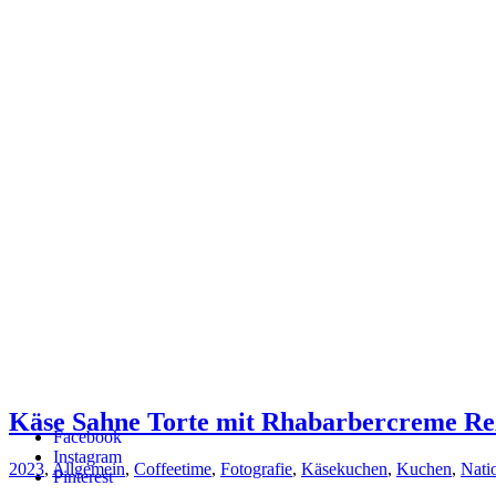
Käse Sahne Torte mit Rhabarbercreme Re
Facebook
Instagram
2023
,
Allgemein
,
Coffeetime
,
Fotografie
,
Käsekuchen
,
Kuchen
,
Nati
Pinterest