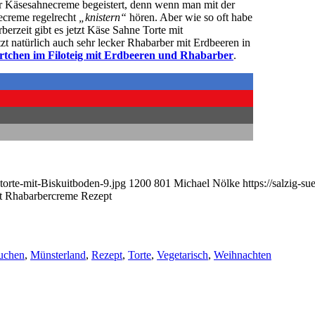
der Käsesahnecreme begeistert, denn wenn man mit der
ecreme regelrecht
„knistern“
hören. Aber wie so oft habe
erzeit gibt es jetzt Käse Sahne Torte mit
zt natürlich auch sehr lecker Rhabarber mit Erdbeeren in
tchen im Filoteig mit Erdbeeren und Rhabarber
.
torte-mit-Biskuitboden-9.jpg
1200
801
Michael Nölke
https://salzig-s
t Rhabarbercreme Rezept
uchen
,
Münsterland
,
Rezept
,
Torte
,
Vegetarisch
,
Weihnachten