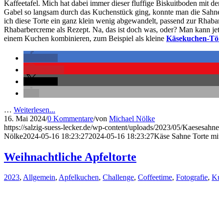
Kaffeetafel. Mich hat dabei immer dieser fluffige Biskuitboden mit 
Gabel so langsam durch das Kuchenstück ging, konnte man die Sahn
ich diese Torte ein ganz klein wenig abgewandelt, passend zur Rhabarb
Rhabarbercreme als Rezept. Na, das ist doch was, oder? Man kann jet
einem Kuchen kombinieren, zum Beispiel als kleine
Käsekuchen-Tör
teilen
merken
teilen
…
Weiterlesen...
16. Mai 2024
/
0 Kommentare
/
von
Michael Nölke
https://salzig-suess-lecker.de/wp-content/uploads/2023/05/Kaesesahne
Nölke
2024-05-16 18:23:27
2024-05-16 18:23:27
Käse Sahne Torte mi
Weihnachtliche Apfeltorte
2023
,
Allgemein
,
Apfelkuchen
,
Challenge
,
Coffeetime
,
Fotografie
,
K