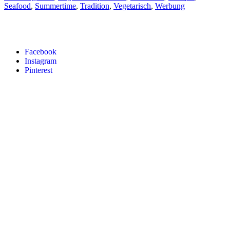
Seafood
,
Summertime
,
Tradition
,
Vegetarisch
,
Werbung
Facebook
Instagram
Pinterest