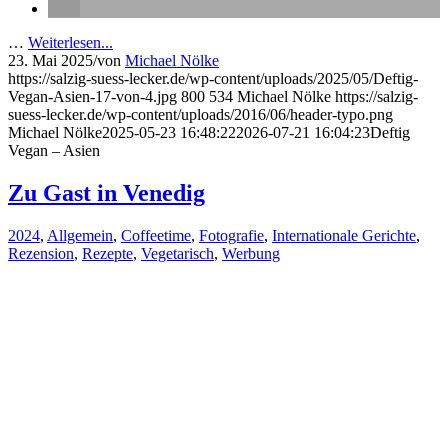
…
Weiterlesen...
23. Mai 2025
/
von
Michael Nölke
https://salzig-suess-lecker.de/wp-content/uploads/2025/05/Deftig-
Vegan-Asien-17-von-4.jpg
800
534
Michael Nölke
https://salzig-
suess-lecker.de/wp-content/uploads/2016/06/header-typo.png
Michael Nölke
2025-05-23 16:48:22
2026-07-21 16:04:23
Deftig
Vegan – Asien
Zu Gast in Venedig
2024
,
Allgemein
,
Coffeetime
,
Fotografie
,
Internationale Gerichte
,
Rezension
,
Rezepte
,
Vegetarisch
,
Werbung