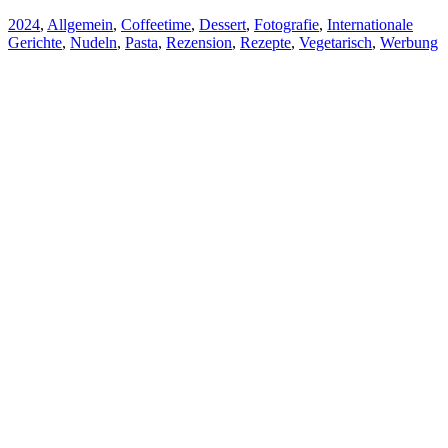
2024
,
Allgemein
,
Coffeetime
,
Dessert
,
Fotografie
,
Internationale
Gerichte
,
Nudeln
,
Pasta
,
Rezension
,
Rezepte
,
Vegetarisch
,
Werbung