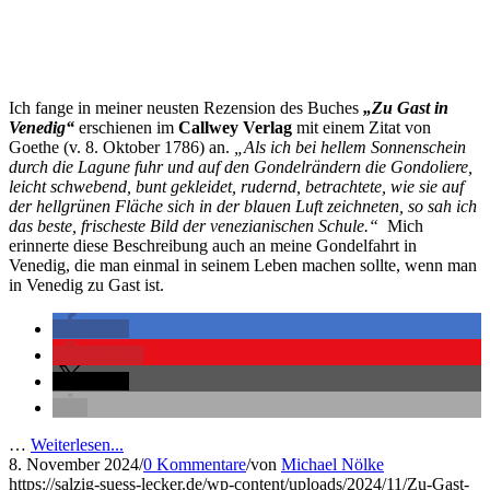
Ich fange in meiner neusten Rezension des Buches
„Zu Gast in
Venedig“
erschienen im
Callwey Verlag
mit einem Zitat von
Goethe (v. 8. Oktober 1786) an.
„Als ich bei hellem Sonnenschein
durch die Lagune fuhr und auf den Gondelrändern die Gondoliere,
leicht schwebend, bunt gekleidet, rudernd, betrachtete, wie sie auf
der hellgrünen Fläche sich in der blauen Luft zeichneten, so sah ich
das beste, frischeste Bild der venezianischen Schule.“
Mich
erinnerte diese Beschreibung auch an meine Gondelfahrt in
Venedig, die man einmal in seinem Leben machen sollte, wenn man
in Venedig zu Gast ist.
teilen
merken
teilen
…
Weiterlesen...
8. November 2024
/
0 Kommentare
/
von
Michael Nölke
https://salzig-suess-lecker.de/wp-content/uploads/2024/11/Zu-Gast-