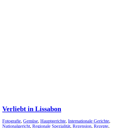
Verliebt in Lissabon
Fotografie
,
Gemüse
,
Hauptgerichte
,
Internationale Gerichte
,
Nationalgericht
,
Regionale Spezialität
,
Rezension
,
Rezepte
,