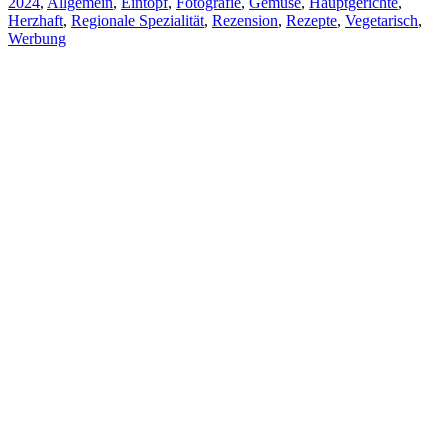
2024
,
Allgemein
,
Eintopf
,
Fotografie
,
Gemüse
,
Hauptgerichte
,
Herzhaft
,
Regionale Spezialität
,
Rezension
,
Rezepte
,
Vegetarisch
,
Werbung