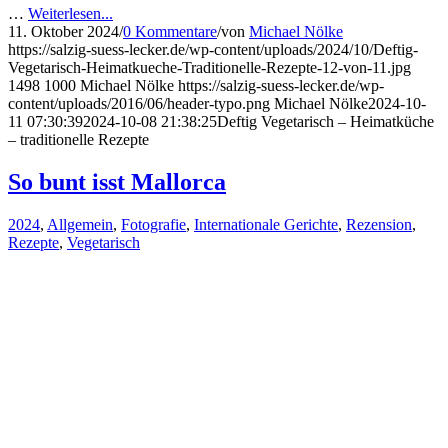
…
Weiterlesen...
11. Oktober 2024
/
0 Kommentare
/
von
Michael Nölke
https://salzig-suess-lecker.de/wp-content/uploads/2024/10/Deftig-
Vegetarisch-Heimatkueche-Traditionelle-Rezepte-12-von-11.jpg
1498
1000
Michael Nölke
https://salzig-suess-lecker.de/wp-
content/uploads/2016/06/header-typo.png
Michael Nölke
2024-10-
11 07:30:39
2024-10-08 21:38:25
Deftig Vegetarisch – Heimatküche
– traditionelle Rezepte
So bunt isst Mallorca
2024
,
Allgemein
,
Fotografie
,
Internationale Gerichte
,
Rezension
,
Rezepte
,
Vegetarisch