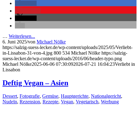
teilen
merken
teilen
…
Weiterlesen...
6. Juni 2025
/
von
Michael Nölke
https://salzig-suess-lecker.de/wp-content/uploads/2025/05/Verliebt-
in-Lissabon-31-von-4.jpg
800
534
Michael Nölke
https://salzig-
suess-lecker.de/wp-content/uploads/2016/06/header-typo.png
Michael Nölke
2025-06-06 07:30:09
2026-07-21 16:04:23
Verliebt in
Lissabon
Deftig Vegan – Asien
Dessert
,
Fotografie
,
Gemüse
,
Hauptgerichte
,
Nationalgericht
,
Nudeln
,
Rezension
,
Rezepte
,
Vegan
,
Vegetarisch
,
Werbung