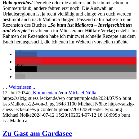
Hola queridos!
Der eine oder die andere sind bestimmt schon im
Sommerurlaub, andere fahren erst noch. Die Auswahl an
Urlaubsregionen ist ja recht vielfältig und einige von euch werden
bestimmt auch nach Mallorca fliegen. Passend dafür habe ich eine
Rezension des Buches
„So bunt isst Mallorca – Inselgeschichten
und Rezepte“
erschienen im Münsteraner
Hölker Verlag
erstellt. Im
Rahmen der Rezension habe ich mir zwei schnelle Rezepte aus dem
Buch herausgesucht, die ich euch im Weiteren vorstellen möchte.
teilen
merken
teilen
…
Weiterlesen...
12. Juli 2024
/
2 Kommentare
/
von
Michael Nölke
https://salzig-suess-lecker.de/wp-content/uploads/2024/07/So-bunt-
isst-Mallorca-22-von-3.jpg
1648
1100
Michael Nölke
https://salzig-
suess-lecker.de/wp-content/uploads/2016/06/header-typo.png
Michael Nölke
2024-07-12 15:29:10
2024-07-12 16:18:09
So bunt
isst Mallorca
Zu Gast am Gardasee