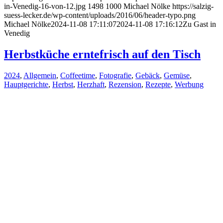
in-Venedig-16-von-12.jpg
1498
1000
Michael Nölke
https://salzig-
suess-lecker.de/wp-content/uploads/2016/06/header-typo.png
Michael Nölke
2024-11-08 17:11:07
2024-11-08 17:16:12
Zu Gast in
Venedig
Herbstküche erntefrisch auf den Tisch
2024
,
Allgemein
,
Coffeetime
,
Fotografie
,
Gebäck
,
Gemüse
,
Hauptgerichte
,
Herbst
,
Herzhaft
,
Rezension
,
Rezepte
,
Werbung