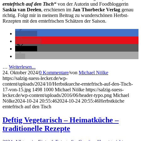
erntefrisch auf den Tisch“
von der Autorin und Foodbloggerin
Saskia van Deelen
, erschienen im
Jan Thorbecke Verlag
genau
richtig. Folgt mir in meinem Beitrag zu wunderschönen Herbst-
Rezepten mit den erntefrischen Schätzen der Saison.
teilen
merken
teilen
…
Weiterlesen...
24. Oktober 2024
/
0 Kommentare
/
von
Michael Nölke
https://salzig-suess-lecker.de/wp-
content/uploads/2024/10/Herbstkueche-erntefrisch-auf-den-Tisch-
17-von-15.jpg
1498
1000
Michael Nölke
https://salzig-suess-
lecker.de/wp-content/uploads/2016/06/header-typo.png
Michael
Nölke
2024-10-24 20:55:46
2024-10-24 20:55:46
Herbstküche
erntefrisch auf den Tisch
Deftig Vegetarisch – Heimatküche –
traditionelle Rezepte