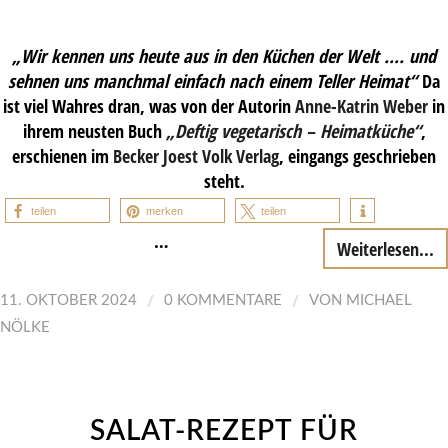
„Wir kennen uns heute aus in den Küchen der Welt …. und
sehnen uns manchmal einfach nach einem Teller Heimat“
Da
ist viel Wahres dran, was von der Autorin
Anne-Katrin Weber
in
ihrem neusten Buch
„Deftig vegetarisch – Heimatküche“
,
erschienen im
Becker Joest Volk Verlag
, eingangs geschrieben
steht.
teilen
merken
teilen
…
Weiterlesen...
/
/
11. OKTOBER 2024
0 KOMMENTARE
VON
MICHAEL
NÖLKE
SALAT-REZEPT FÜR