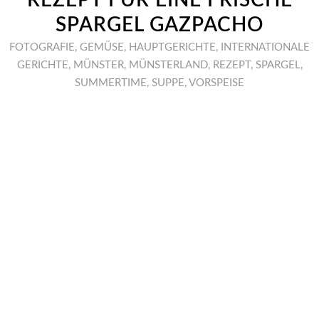
REZEPT FÜR EINE FRISCHE
SPARGEL GAZPACHO
FOTOGRAFIE
,
GEMÜSE
,
HAUPTGERICHTE
,
INTERNATIONALE
GERICHTE
,
MÜNSTER
,
MÜNSTERLAND
,
REZEPT
,
SPARGEL
,
SUMMERTIME
,
SUPPE
,
VORSPEISE