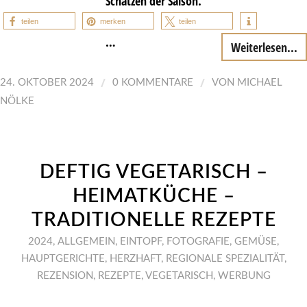
Schätzen der Saison.
teilen
merken
teilen
…
Weiterlesen...
/
/
24. OKTOBER 2024
0 KOMMENTARE
VON
MICHAEL
NÖLKE
DEFTIG VEGETARISCH –
HEIMATKÜCHE –
TRADITIONELLE REZEPTE
2024
,
ALLGEMEIN
,
EINTOPF
,
FOTOGRAFIE
,
GEMÜSE
,
HAUPTGERICHTE
,
HERZHAFT
,
REGIONALE SPEZIALITÄT
,
REZENSION
,
REZEPTE
,
VEGETARISCH
,
WERBUNG