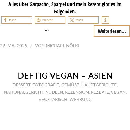
Alles über Gazpacho, Spargel und mein Rezept gibt es im
Folgenden.
teilen
merken
teilen
…
Weiterlesen...
/
29. MAI 2025
VON
MICHAEL NÖLKE
DEFTIG VEGAN – ASIEN
DESSERT
,
FOTOGRAFIE
,
GEMÜSE
,
HAUPTGERICHTE
,
NATIONALGERICHT
,
NUDELN
,
REZENSION
,
REZEPTE
,
VEGAN
,
VEGETARISCH
,
WERBUNG