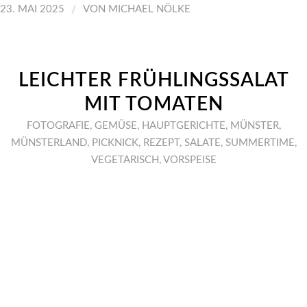
/
23. MAI 2025
VON
MICHAEL NÖLKE
LEICHTER FRÜHLINGSSALAT
MIT TOMATEN
FOTOGRAFIE
,
GEMÜSE
,
HAUPTGERICHTE
,
MÜNSTER
,
MÜNSTERLAND
,
PICKNICK
,
REZEPT
,
SALATE
,
SUMMERTIME
,
VEGETARISCH
,
VORSPEISE