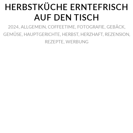
HERBSTKÜCHE ERNTEFRISCH
AUF DEN TISCH
2024
,
ALLGEMEIN
,
COFFEETIME
,
FOTOGRAFIE
,
GEBÄCK
,
GEMÜSE
,
HAUPTGERICHTE
,
HERBST
,
HERZHAFT
,
REZENSION
,
REZEPTE
,
WERBUNG