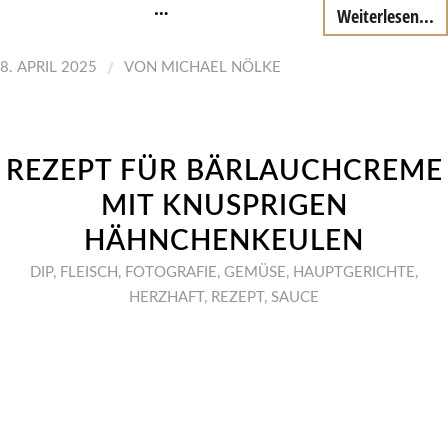
…
Weiterlesen...
/
8. APRIL 2025
VON
MICHAEL NÖLKE
REZEPT FÜR BÄRLAUCHCREME
MIT KNUSPRIGEN
HÄHNCHENKEULEN
DIP
,
FLEISCH
,
FOTOGRAFIE
,
GEMÜSE
,
HAUPTGERICHTE
,
HERZHAFT
,
REZEPT
,
SAUCE