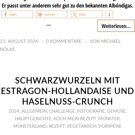
Er passt unter anderem sehr gut zu den bekannten Albóndigas.
teilen
merken
teilen
…
Weiterlesen...
/
/
23. AUGUST 2024
0 KOMMENTARE
VON
MICHAEL
NÖLKE
SCHWARZWURZELN MIT
ESTRAGON-HOLLANDAISE UND
HASELNUSS-CRUNCH
2024
,
ALLGEMEIN
,
CHALLENGE
,
FOTOGRAFIE
,
GEMÜSE
,
HAUPTGERICHTE
,
KOCH MEIN REZEPT
,
MÜNSTER
,
MÜNSTERLAND
,
REZEPT
,
VEGETARISCH
,
VORSPEISE