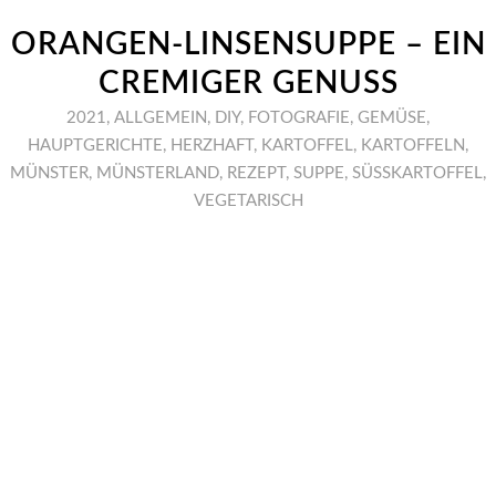
ORANGEN-LINSENSUPPE – EIN
CREMIGER GENUSS
2021
,
ALLGEMEIN
,
DIY
,
FOTOGRAFIE
,
GEMÜSE
,
HAUPTGERICHTE
,
HERZHAFT
,
KARTOFFEL
,
KARTOFFELN
,
MÜNSTER
,
MÜNSTERLAND
,
REZEPT
,
SUPPE
,
SÜSSKARTOFFEL
,
VEGETARISCH