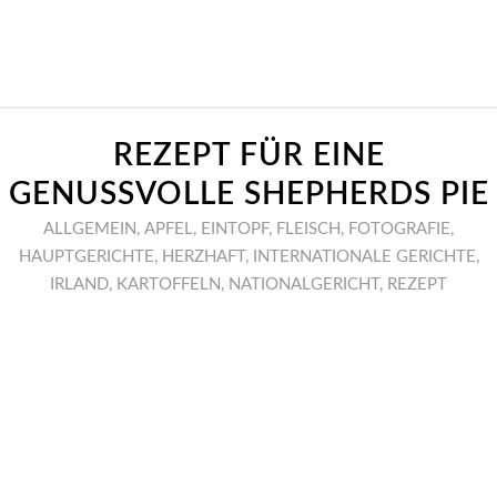
REZEPT FÜR EINE
GENUSSVOLLE SHEPHERDS PIE
ALLGEMEIN
,
APFEL
,
EINTOPF
,
FLEISCH
,
FOTOGRAFIE
,
HAUPTGERICHTE
,
HERZHAFT
,
INTERNATIONALE GERICHTE
,
IRLAND
,
KARTOFFELN
,
NATIONALGERICHT
,
REZEPT