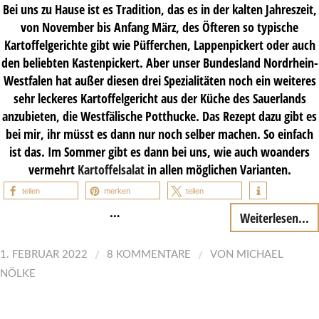
Bei uns zu Hause ist es Tradition, das es in der kalten Jahreszeit,
von November bis Anfang März, des Öfteren so typische
Kartoffelgerichte gibt wie Püfferchen, Lappenpickert oder auch
den beliebten Kastenpickert. Aber unser Bundesland Nordrhein-
Westfalen hat außer diesen drei Spezialitäten noch ein weiteres
sehr leckeres Kartoffelgericht aus der Küche des Sauerlands
anzubieten, die Westfälische Potthucke. Das Rezept dazu gibt es
bei mir, ihr müsst es dann nur noch selber machen. So einfach
ist das. Im Sommer gibt es dann bei uns, wie auch woanders
vermehrt
Kartoffelsalat
in allen möglichen Varianten.
teilen
merken
teilen
…
Weiterlesen...
/
/
1. FEBRUAR 2022
8 KOMMENTARE
VON
MICHAEL
NÖLKE