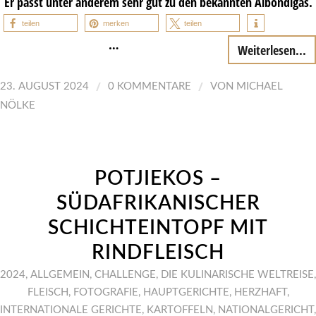
Er passt unter anderem sehr gut zu den bekannten Albóndigas.
teilen
merken
teilen
…
Weiterlesen...
/
/
23. AUGUST 2024
0 KOMMENTARE
VON
MICHAEL
NÖLKE
POTJIEKOS –
SÜDAFRIKANISCHER
SCHICHTEINTOPF MIT
RINDFLEISCH
2024
,
ALLGEMEIN
,
CHALLENGE
,
DIE KULINARISCHE WELTREISE
,
FLEISCH
,
FOTOGRAFIE
,
HAUPTGERICHTE
,
HERZHAFT
,
INTERNATIONALE GERICHTE
,
KARTOFFELN
,
NATIONALGERICHT
,