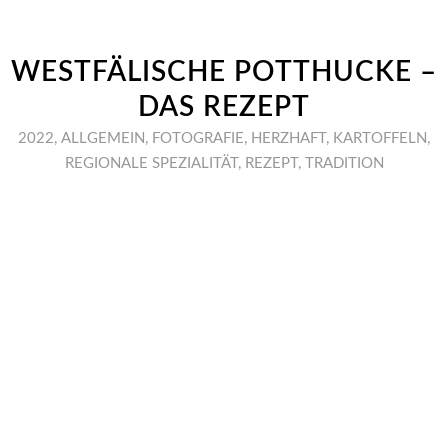
WESTFÄLISCHE POTTHUCKE –
DAS REZEPT
2022
,
ALLGEMEIN
,
FOTOGRAFIE
,
HERZHAFT
,
KARTOFFELN
,
REGIONALE SPEZIALITÄT
,
REZEPT
,
TRADITION