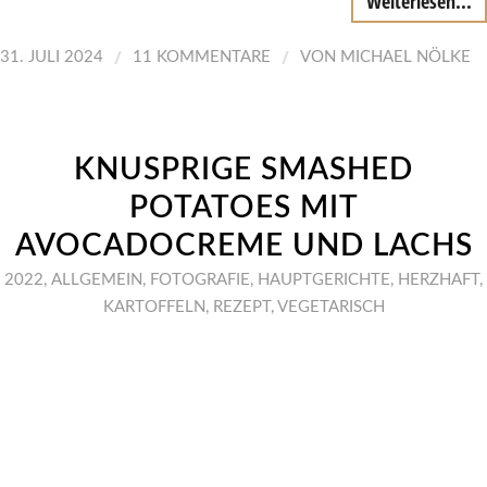
Weiterlesen...
/
/
31. JULI 2024
11 KOMMENTARE
VON
MICHAEL NÖLKE
KNUSPRIGE SMASHED
POTATOES MIT
AVOCADOCREME UND LACHS
2022
,
ALLGEMEIN
,
FOTOGRAFIE
,
HAUPTGERICHTE
,
HERZHAFT
,
KARTOFFELN
,
REZEPT
,
VEGETARISCH