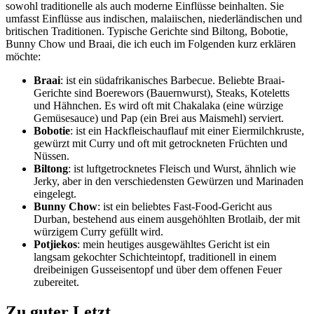
sowohl traditionelle als auch moderne Einflüsse beinhalten. Sie
umfasst Einflüsse aus indischen, malaiischen, niederländischen und
britischen Traditionen. Typische Gerichte sind Biltong, Bobotie,
Bunny Chow und Braai, die ich euch im Folgenden kurz erklären
möchte:
Braai
: ist ein südafrikanisches Barbecue. Beliebte Braai-
Gerichte sind Boerewors (Bauernwurst), Steaks, Koteletts
und Hähnchen. Es wird oft mit Chakalaka (eine würzige
Gemüsesauce) und Pap (ein Brei aus Maismehl) serviert.
Bobotie
: ist ein Hackfleischauflauf mit einer Eiermilchkruste,
gewürzt mit Curry und oft mit getrockneten Früchten und
Nüssen.
Biltong
: ist luftgetrocknetes Fleisch und Wurst, ähnlich wie
Jerky, aber in den verschiedensten Gewürzen und Marinaden
eingelegt.
Bunny Chow
: ist ein beliebtes Fast-Food-Gericht aus
Durban, bestehend aus einem ausgehöhlten Brotlaib, der mit
würzigem Curry gefüllt wird.
Potjiekos
: mein heutiges ausgewähltes Gericht ist ein
langsam gekochter Schichteintopf, traditionell in einem
dreibeinigen Gusseisentopf und über dem offenen Feuer
zubereitet.
Zu guter Letzt