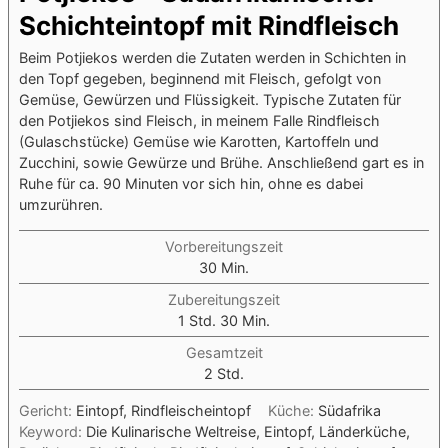
Schichteintopf mit Rindfleisch
Beim Potjiekos werden die Zutaten werden in Schichten in
den Topf gegeben, beginnend mit Fleisch, gefolgt von
Gemüse, Gewürzen und Flüssigkeit. Typische Zutaten für
den Potjiekos sind Fleisch, in meinem Falle Rindfleisch
(Gulaschstücke) Gemüse wie Karotten, Kartoffeln und
Zucchini, sowie Gewürze und Brühe. Anschließend gart es in
Ruhe für ca. 90 Minuten vor sich hin, ohne es dabei
umzurühren.
Vorbereitungszeit
Minuten
30
Min.
Zubereitungszeit
Stunde
Minuten
1
Std.
30
Min.
Gesamtzeit
Stunden
2
Std.
Gericht:
Eintopf, Rindfleischeintopf
Küche:
Südafrika
Keyword:
Die Kulinarische Weltreise, Eintopf, Länderküche,