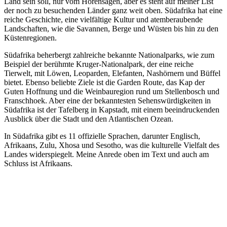
Land sein soll, nur vom Hörensagen, aber es steht auf meiner List
der noch zu besuchenden Länder ganz weit oben. Südafrika hat eine
reiche Geschichte, eine vielfältige Kultur und atemberaubende
Landschaften, wie die Savannen, Berge und Wüsten bis hin zu den
Küstenregionen.
Südafrika beherbergt zahlreiche bekannte Nationalparks, wie zum
Beispiel der berühmte Kruger-Nationalpark, der eine reiche
Tierwelt, mit Löwen, Leoparden, Elefanten, Nashörnern und Büffel
bietet. Ebenso beliebte Ziele ist die Garden Route, das Kap der
Guten Hoffnung und die Weinbauregion rund um Stellenbosch und
Franschhoek. Aber eine der bekanntesten Sehenswürdigkeiten in
Südafrika ist der Tafelberg in Kapstadt, mit einem beeindruckenden
Ausblick über die Stadt und den Atlantischen Ozean.
In Südafrika gibt es 11 offizielle Sprachen, darunter Englisch,
Afrikaans, Zulu, Xhosa und Sesotho, was die kulturelle Vielfalt des
Landes widerspiegelt. Meine Anrede oben im Text und auch am
Schluss ist Afrikaans.