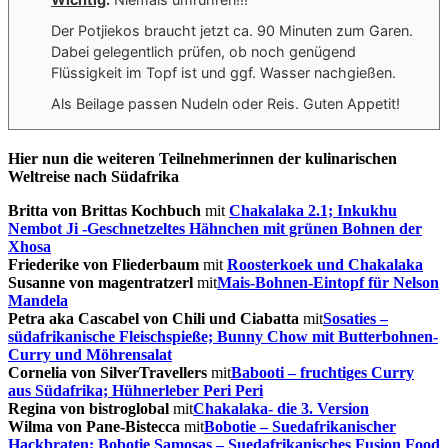
Der Potjiekos braucht jetzt ca. 90 Minuten zum Garen.
Dabei gelegentlich prüfen, ob noch genügend
Flüssigkeit im Topf ist und ggf. Wasser nachgießen.
Als Beilage passen Nudeln oder Reis. Guten Appetit!
Hier nun die weiteren Teilnehmerinnen der kulinarischen
Weltreise nach Südafrika
Britta von Brittas Kochbuch
mit
Chakalaka 2.1;
Inkukhu
Nembot Ji -Geschnetzeltes Hähnchen mit grünen Bohnen der
Xhosa
Friederike von Fliederbaum
mit
Roosterkoek und Chakalaka
Susanne von magentratzerl
mit
Mais-Bohnen-Eintopf für Nelson
Mandela
Petra aka Cascabel von Chili und Ciabatta
mit
Sosaties –
südafrikanische Fleischspieße;
Bunny Chow mit Butterbohnen-
Curry und Möhrensalat
Cornelia von SilverTravellers
mit
Babooti – fruchtiges Curry
aus Südafrika;
Hühnerleber Peri Peri
Regina von bistroglobal
mit
Chakalaka- die 3. Version
Wilma von Pane-Bistecca
mit
Bobotie – Suedafrikanischer
Hackbraten;
Bobotie Samosas – Suedafrikanisches Fusion Food