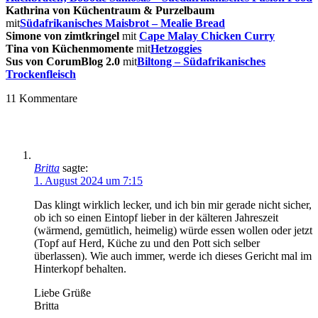
Kathrina von Küchentraum & Purzelbaum
mit
Südafrikanisches Maisbrot – Mealie Bread
Simone von zimtkringel
mit
Cape Malay Chicken Curry
Tina von Küchenmomente
mit
Hetzoggies
Sus von CorumBlog 2.0
mit
Biltong – Südafrikanisches
Trockenfleisch
11
Kommentare
Britta
sagte:
1. August 2024 um 7:15
Das klingt wirklich lecker, und ich bin mir gerade nicht sicher,
ob ich so einen Eintopf lieber in der kälteren Jahreszeit
(wärmend, gemütlich, heimelig) würde essen wollen oder jetzt
(Topf auf Herd, Küche zu und den Pott sich selber
überlassen). Wie auch immer, werde ich dieses Gericht mal im
Hinterkopf behalten.
Liebe Grüße
Britta