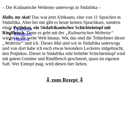
– Die Kulinarische Weltreise unterwegs in Südafrika –
Hallo, my skat!
Das war jetzt Afrikaans, eine von 11 Sprachen in
Südafrika. Aber bei mir gibt es heute keinen Sprachkurs, sondern
einen
Potjiekos, ein Südafrikanischer Schichteintopf mit
Facebook
Rindfleisch
. Denn es geht mit der
„Kulinarischen Weltreise“
Instagram
wieder in die weite Welt hinaus. Wir, das sind die Teilnehmer dieser
Pinterest
„Weltreise“
und ich. Dieses Mal sind wir in Südafrika unterwegs
und von dort habe ich euch etwas besonders Leckeres mitgebracht,
den Potjiekos. Dieser in Südafrika sehr beliebte Schichteintopf wird
mit gutem Gemüse und Rindfleisch geschmort, quasi im eigenen
Saft. Wer Eintopf mag, wird diesen hier lieben.
⇩ zum Rezept ⇩