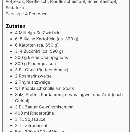
Potjiekos, Rindfleisch, Rindfleischeintopf, Schichteintopf,
Südafrika
Servings:
4
Personen
Zutaten
4
Mittelgroße Zwiebeln
6-8
Kleine Kartoffeln (ca. 320 g)
6
Karotten (ca. 650 g)
3-4
Zucchini (ca. 590 g)
300
g
kleine Champignons
800
g
Rindergulasch
3
EL
Ghee (Butterschmalz)
2
Rosmarinzweige
2
Thymianzweige
1/1
Knoblauchknolle am Stück
Salz, Pfeffer, Kardamom, etwas Ingwer und Zimt (nach
Gefühl)
3
EL
Zaatar
Gewürzmischung
400
ml
Rinderbrühe
3
TL
Sojasauce
3
TL
Zitronensaft
Evtl. 200 - 300 ml Wasser