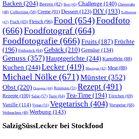
Backen
(204)
Challenge
(140)
Beeren
(82)
Brot
(45)
Cheesecake
DIY
(193)
Dessert
(123)
Creme
(91)
Coffeetime
(58)
(48)
Erdbeeren
Food
(654)
Foodfoto
Fleisch
(96)
Fisch
(65)
(47)
(666)
Foodfotograf
(664)
Foodfotografie
(666)
Früchte
Fruits
(187)
(196)
Gebäck
(210)
Gemüse
(134)
Frühstück
(64)
Genuss
(357)
Hauptgerichte
(244)
Kartoffeln
(88)
Lecker
(419)
Kuchen
(244)
Meat
(88)
Marzipan
(42)
Michael Nölke
(671)
Münster
(352)
Rezept
(491)
Obst
(220)
Rezension
(51)
Orangen
(44)
Tea-Time
(194)
Rezepte
(100)
Törtchen
(69)
Tarte
(64)
Salat
(57)
Vegetarisch
(404)
Vanille
(114)
Vorspeise
(66)
Vegan
(51)
Werbung
(143)
Weihnachten
(48)
SalzigSüssLecker bei Stockfood