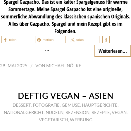
Spargel Gazpacho. Das ist ein kalter Spargelgenuss für warme
Sommertage. Meine Spargel Gazpacho ist eine originelle,
sommerliche Abwandlung des klassischen spanischen Originals.
Alles über Gazpacho, Spargel und mein Rezept gibt es im
Folgenden.
teilen
merken
teilen
…
Weiterlesen...
/
29. MAI 2025
VON
MICHAEL NÖLKE
DEFTIG VEGAN – ASIEN
DESSERT
,
FOTOGRAFIE
,
GEMÜSE
,
HAUPTGERICHTE
,
NATIONALGERICHT
,
NUDELN
,
REZENSION
,
REZEPTE
,
VEGAN
,
VEGETARISCH
,
WERBUNG