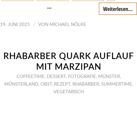
…
Weiterlesen...
/
19. JUNI 2025
VON
MICHAEL NÖLKE
RHABARBER QUARK AUFLAUF
MIT MARZIPAN
COFFEETIME
,
DESSERT
,
FOTOGRAFIE
,
MÜNSTER
,
MÜNSTERLAND
,
OBST
,
REZEPT
,
RHABARBER
,
SUMMERTIME
,
VEGETARISCH