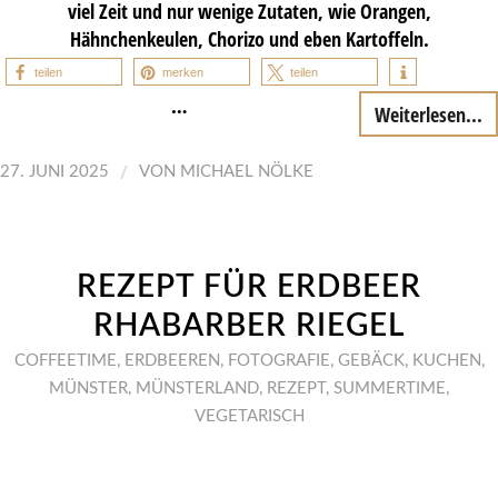
viel Zeit und nur wenige Zutaten, wie Orangen,
Hähnchenkeulen, Chorizo und eben Kartoffeln.
teilen
merken
teilen
…
Weiterlesen...
/
27. JUNI 2025
VON
MICHAEL NÖLKE
REZEPT FÜR ERDBEER
RHABARBER RIEGEL
COFFEETIME
,
ERDBEEREN
,
FOTOGRAFIE
,
GEBÄCK
,
KUCHEN
,
MÜNSTER
,
MÜNSTERLAND
,
REZEPT
,
SUMMERTIME
,
VEGETARISCH