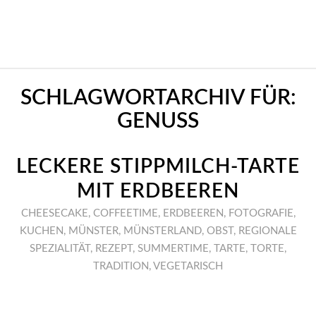
SCHLAGWORTARCHIV FÜR:
GENUSS
LECKERE STIPPMILCH-TARTE
MIT ERDBEEREN
CHEESECAKE
,
COFFEETIME
,
ERDBEEREN
,
FOTOGRAFIE
,
KUCHEN
,
MÜNSTER
,
MÜNSTERLAND
,
OBST
,
REGIONALE
SPEZIALITÄT
,
REZEPT
,
SUMMERTIME
,
TARTE
,
TORTE
,
TRADITION
,
VEGETARISCH