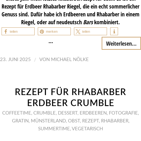
Rezept für Erdbeer Rhabarber Riegel, die ein echt sommerlicher
Genuss sind. Dafür habe ich Erdbeeren und Rhabarber in einem
Riegel, oder auf neudeutsch
Bars
kombiniert.
teilen
merken
teilen
…
Weiterlesen...
/
23. JUNI 2025
VON
MICHAEL NÖLKE
REZEPT FÜR RHABARBER
ERDBEER CRUMBLE
COFFEETIME
,
CRUMBLE
,
DESSERT
,
ERDBEEREN
,
FOTOGRAFIE
,
GRATIN
,
MÜNSTERLAND
,
OBST
,
REZEPT
,
RHABARBER
,
SUMMERTIME
,
VEGETARISCH