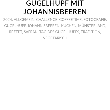
GUGELHUPF MIT
JOHANNISBEEREN
2024
,
ALLGEMEIN
,
CHALLENGE
,
COFFEETIME
,
FOTOGRAFIE
,
GUGELHUPF
,
JOHANNISBEEREN
,
KUCHEN
,
MÜNSTERLAND
,
REZEPT
,
SAFRAN
,
TAG DES GUGELHUPFS
,
TRADITION
,
VEGETARISCH