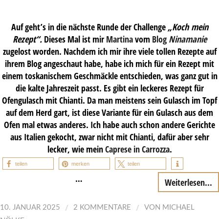
Auf geht’s in die nächste Runde der Challenge
„Koch mein
Rezept“.
Dieses Mal ist mir
Martina
vom
Blog
Ninamanie
zugelost worden. Nachdem ich mir ihre viele tollen Rezepte auf
ihrem Blog angeschaut habe, habe ich mich für ein Rezept mit
einem toskanischem Geschmäckle entschieden, was ganz gut in
die kalte Jahreszeit passt. Es gibt ein leckeres Rezept für
Ofengulasch mit Chianti. Da man meistens sein Gulasch im Topf
auf dem Herd gart, ist diese Variante für ein Gulasch aus dem
Ofen mal etwas anderes. Ich habe auch schon andere Gerichte
aus Italien gekocht, zwar nicht mit Chianti, dafür aber sehr
lecker, wie mein
Caprese in Carrozza
.
teilen
merken
teilen
…
Weiterlesen...
/
/
10. JANUAR 2025
2 KOMMENTARE
VON
MICHAEL