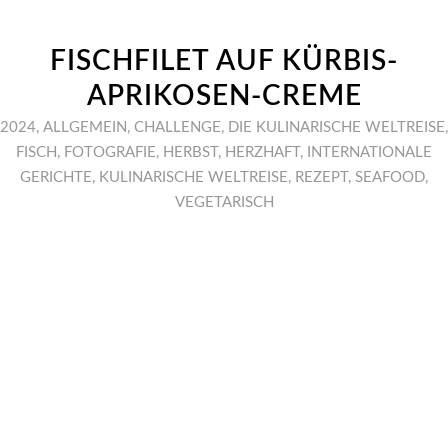
FISCHFILET AUF KÜRBIS-
APRIKOSEN-CREME
2024
,
ALLGEMEIN
,
CHALLENGE
,
DIE KULINARISCHE WELTREISE
,
FISCH
,
FOTOGRAFIE
,
HERBST
,
HERZHAFT
,
INTERNATIONALE
GERICHTE
,
KULINARISCHE WELTREISE
,
REZEPT
,
SEAFOOD
,
VEGETARISCH