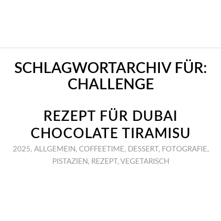
SCHLAGWORTARCHIV FÜR:
CHALLENGE
REZEPT FÜR DUBAI
CHOCOLATE TIRAMISU
2025
,
ALLGEMEIN
,
COFFEETIME
,
DESSERT
,
FOTOGRAFIE
,
PISTAZIEN
,
REZEPT
,
VEGETARISCH