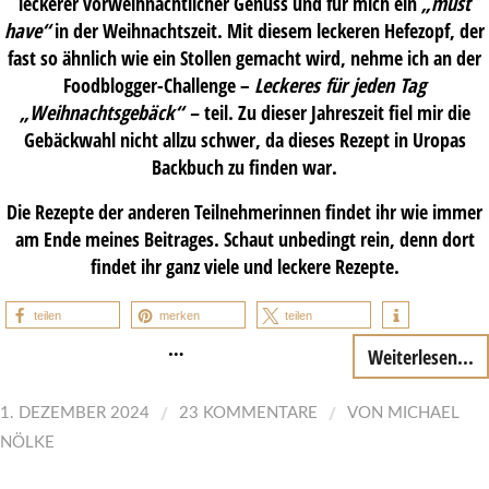
leckerer vorweihnachtlicher Genuss und für mich ein
„must
have“
in der Weihnachtszeit. Mit diesem leckeren Hefezopf, der
fast so ähnlich wie ein Stollen gemacht wird, nehme ich an der
Foodblogger-Challenge –
Leckeres für jeden Tag
„Weihnachtsgebäck“
–
teil. Zu dieser Jahreszeit fiel mir die
Gebäckwahl nicht allzu schwer, da dieses Rezept in Uropas
Backbuch zu finden war.
Die Rezepte der anderen Teilnehmerinnen findet ihr wie immer
am Ende meines Beitrages. Schaut unbedingt rein, denn dort
findet ihr ganz viele und leckere Rezepte.
teilen
merken
teilen
…
Weiterlesen...
/
/
1. DEZEMBER 2024
23 KOMMENTARE
VON
MICHAEL
NÖLKE