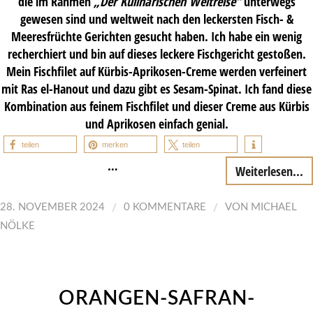
die im Rahmen
„Der Kulinarischen Weltreise“
unterwegs
gewesen sind und weltweit nach den leckersten Fisch- &
Meeresfrüchte Gerichten gesucht haben. Ich habe ein wenig
recherchiert und bin auf dieses leckere Fischgericht gestoßen.
Mein Fischfilet auf Kürbis-Aprikosen-Creme werden verfeinert
mit Ras el-Hanout und dazu gibt es Sesam-Spinat. Ich fand diese
Kombination aus feinem Fischfilet und dieser Creme aus Kürbis
und Aprikosen einfach genial.
teilen
merken
teilen
…
Weiterlesen...
/
/
28. NOVEMBER 2024
0 KOMMENTARE
VON
MICHAEL
NÖLKE
ORANGEN-SAFRAN-