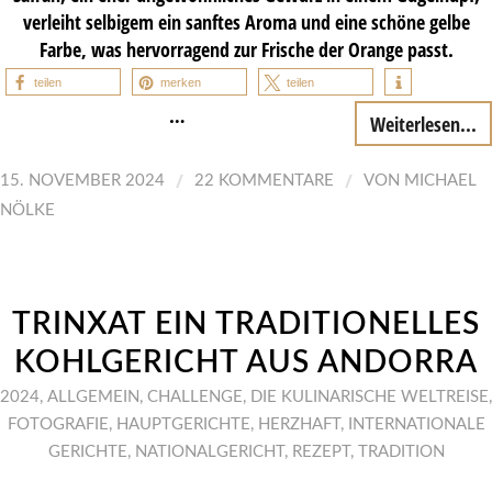
verleiht selbigem ein sanftes Aroma und eine schöne gelbe
Farbe, was hervorragend zur Frische der Orange passt.
teilen
merken
teilen
…
Weiterlesen...
/
/
15. NOVEMBER 2024
22 KOMMENTARE
VON
MICHAEL
NÖLKE
TRINXAT EIN TRADITIONELLES
KOHLGERICHT AUS ANDORRA
2024
,
ALLGEMEIN
,
CHALLENGE
,
DIE KULINARISCHE WELTREISE
,
FOTOGRAFIE
,
HAUPTGERICHTE
,
HERZHAFT
,
INTERNATIONALE
GERICHTE
,
NATIONALGERICHT
,
REZEPT
,
TRADITION