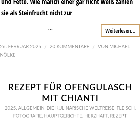
und Fette. Wie manch einer gar nicht weiß zählen
sie als Steinfrucht nicht zur
…
Weiterlesen...
/
/
26. FEBRUAR 2025
20 KOMMENTARE
VON
MICHAEL
NÖLKE
REZEPT FÜR OFENGULASCH
MIT CHIANTI
2025
,
ALLGEMEIN
,
DIE KULINARISCHE WELTREISE
,
FLEISCH
,
FOTOGRAFIE
,
HAUPTGERICHTE
,
HERZHAFT
,
REZEPT