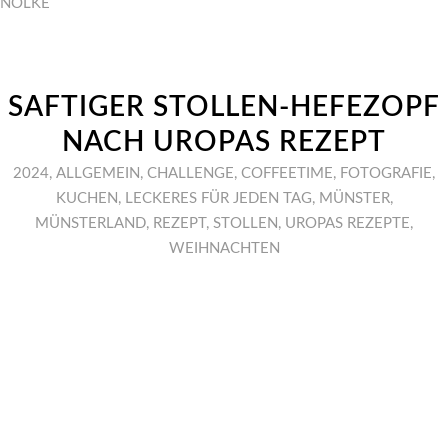
NÖLKE
SAFTIGER STOLLEN-HEFEZOPF
NACH UROPAS REZEPT
2024
,
ALLGEMEIN
,
CHALLENGE
,
COFFEETIME
,
FOTOGRAFIE
,
KUCHEN
,
LECKERES FÜR JEDEN TAG
,
MÜNSTER
,
MÜNSTERLAND
,
REZEPT
,
STOLLEN
,
UROPAS REZEPTE
,
WEIHNACHTEN