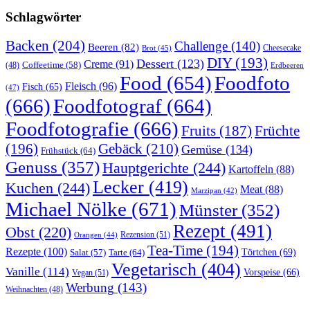
Schlagwörter
Backen
(204)
Challenge
(140)
Beeren
(82)
Brot
(45)
Cheesecake
DIY
(193)
Dessert
(123)
Creme
(91)
Coffeetime
(58)
(48)
Erdbeeren
Food
(654)
Foodfoto
Fleisch
(96)
Fisch
(65)
(47)
(666)
Foodfotograf
(664)
Foodfotografie
(666)
Früchte
Fruits
(187)
(196)
Gebäck
(210)
Gemüse
(134)
Frühstück
(64)
Genuss
(357)
Hauptgerichte
(244)
Kartoffeln
(88)
Lecker
(419)
Kuchen
(244)
Meat
(88)
Marzipan
(42)
Michael Nölke
(671)
Münster
(352)
Rezept
(491)
Obst
(220)
Rezension
(51)
Orangen
(44)
Tea-Time
(194)
Rezepte
(100)
Törtchen
(69)
Tarte
(64)
Salat
(57)
Vegetarisch
(404)
Vanille
(114)
Vorspeise
(66)
Vegan
(51)
Werbung
(143)
Weihnachten
(48)