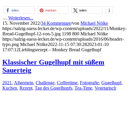
teilen
merken
teilen
…
Weiterlesen...
15. November 2022
/
34 Kommentare
/
von
Michael Nölke
https://salzig-suess-lecker.de/wp-content/uploads/2022/11/Monkey-
Bread-Gugelhupf-12-von-5.jpg
1198
800
Michael Nölke
https://salzig-suess-lecker.de/wp-content/uploads/2016/06/header-
typo.png
Michael Nölke
2022-11-15 07:30:28
2023-01-10
17:07:12
Lieblingsrezept – Monkey Bread Gugelhupf
Klassischer Gugelhupf mit süßem
Sauerteig
2021
,
Allgemein
,
Challenge
,
Coffeetime
,
Fotografie
,
Gugelhupf
,
Kuchen
,
Rezept
,
Tag des Gugelhupfs
,
Tea-Time
,
Vegetarisch