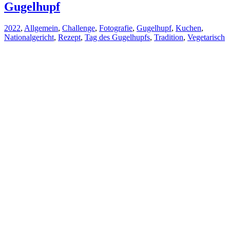
Gugelhupf
2022
,
Allgemein
,
Challenge
,
Fotografie
,
Gugelhupf
,
Kuchen
,
Nationalgericht
,
Rezept
,
Tag des Gugelhupfs
,
Tradition
,
Vegetarisch