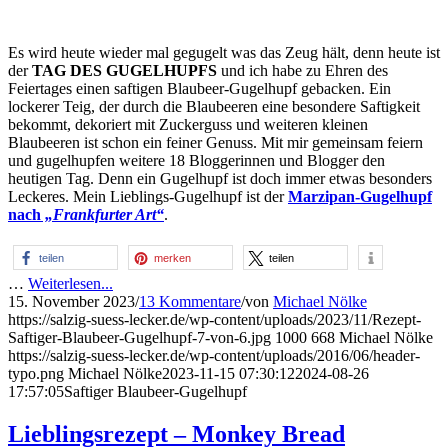
Es wird heute wieder mal gegugelt was das Zeug hält, denn heute ist
der
TAG DES GUGELHUPFS
und ich habe zu Ehren des
Feiertages einen saftigen Blaubeer-Gugelhupf gebacken. Ein
lockerer Teig, der durch die Blaubeeren eine besondere Saftigkeit
bekommt, dekoriert mit Zuckerguss und weiteren kleinen
Blaubeeren ist schon ein feiner Genuss. Mit mir gemeinsam feiern
und gugelhupfen weitere 18 Bloggerinnen und Blogger den
heutigen Tag. Denn ein Gugelhupf ist doch immer etwas besonders
Leckeres. Mein Lieblings-Gugelhupf ist der
Marzipan-Gugelhupf
nach
„Frankfurter Art“
.
teilen
merken
teilen
…
Weiterlesen...
15. November 2023
/
13 Kommentare
/
von
Michael Nölke
https://salzig-suess-lecker.de/wp-content/uploads/2023/11/Rezept-
Saftiger-Blaubeer-Gugelhupf-7-von-6.jpg
1000
668
Michael Nölke
https://salzig-suess-lecker.de/wp-content/uploads/2016/06/header-
typo.png
Michael Nölke
2023-11-15 07:30:12
2024-08-26
17:57:05
Saftiger Blaubeer-Gugelhupf
Lieblingsrezept – Monkey Bread