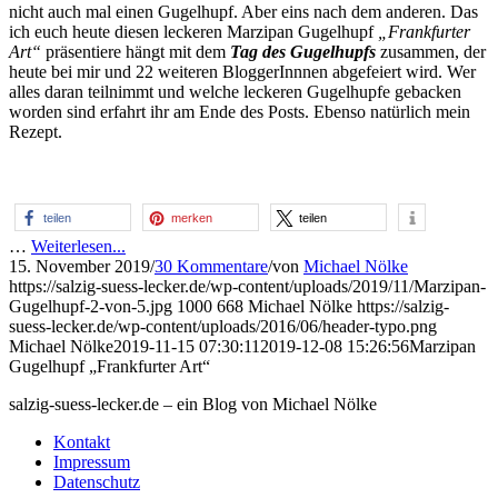
nicht auch mal einen Gugelhupf. Aber eins nach dem anderen. Das
ich euch heute diesen leckeren Marzipan Gugelhupf
„Frankfurter
Art“
präsentiere hängt mit dem
Tag des Gugelhupfs
zusammen, der
heute bei mir und 22 weiteren BloggerInnnen abgefeiert wird. Wer
alles daran teilnimmt und welche leckeren Gugelhupfe gebacken
worden sind erfahrt ihr am Ende des Posts. Ebenso natürlich mein
Rezept.
teilen
merken
teilen
…
Weiterlesen...
15. November 2019
/
30 Kommentare
/
von
Michael Nölke
https://salzig-suess-lecker.de/wp-content/uploads/2019/11/Marzipan-
Gugelhupf-2-von-5.jpg
1000
668
Michael Nölke
https://salzig-
suess-lecker.de/wp-content/uploads/2016/06/header-typo.png
Michael Nölke
2019-11-15 07:30:11
2019-12-08 15:26:56
Marzipan
Gugelhupf „Frankfurter Art“
salzig-suess-lecker.de – ein Blog von Michael Nölke
Kontakt
Impressum
Datenschutz