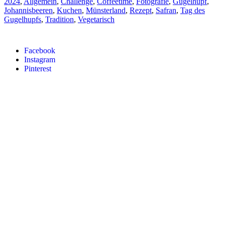
2024
,
Allgemein
,
Challenge
,
Coffeetime
,
Fotografie
,
Gugelhupf
,
Johannisbeeren
,
Kuchen
,
Münsterland
,
Rezept
,
Safran
,
Tag des
Gugelhupfs
,
Tradition
,
Vegetarisch
Facebook
Instagram
Pinterest