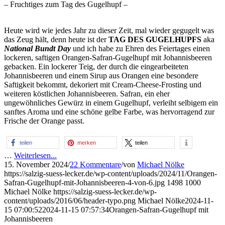
– Fruchtiges zum Tag des Gugelhupf –
Heute wird wie jedes Jahr zu dieser Zeit, mal wieder gegugelt was
das Zeug hält, denn heute ist der
TAG DES GUGELHUPFS
aka
National Bundt Day
und ich habe zu Ehren des Feiertages einen
lockeren, saftigen Orangen-Safran-Gugelhupf mit Johannisbeeren
gebacken. Ein lockerer Teig, der durch die eingearbeiteten
Johannisbeeren und einem Sirup aus Orangen eine besondere
Saftigkeit bekommt, dekoriert mit Cream-Cheese-Frosting und
weiteren köstlichen Johannisbeeren. Safran, ein eher
ungewöhnliches Gewürz in einem Gugelhupf, verleiht selbigem ein
sanftes Aroma und eine schöne gelbe Farbe, was hervorragend zur
Frische der Orange passt.
teilen
merken
teilen
…
Weiterlesen...
15. November 2024
/
22 Kommentare
/
von
Michael Nölke
https://salzig-suess-lecker.de/wp-content/uploads/2024/11/Orangen-
Safran-Gugelhupf-mit-Johannisbeeren-4-von-6.jpg
1498
1000
Michael Nölke
https://salzig-suess-lecker.de/wp-
content/uploads/2016/06/header-typo.png
Michael Nölke
2024-11-
15 07:00:52
2024-11-15 07:57:34
Orangen-Safran-Gugelhupf mit
Johannisbeeren