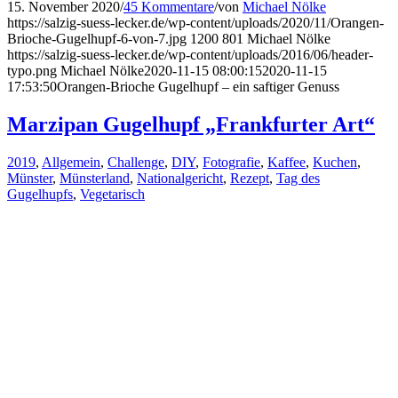
15. November 2020
/
45 Kommentare
/
von
Michael Nölke
https://salzig-suess-lecker.de/wp-content/uploads/2020/11/Orangen-
Brioche-Gugelhupf-6-von-7.jpg
1200
801
Michael Nölke
https://salzig-suess-lecker.de/wp-content/uploads/2016/06/header-
typo.png
Michael Nölke
2020-11-15 08:00:15
2020-11-15
17:53:50
Orangen-Brioche Gugelhupf – ein saftiger Genuss
Marzipan Gugelhupf „Frankfurter Art“
2019
,
Allgemein
,
Challenge
,
DIY
,
Fotografie
,
Kaffee
,
Kuchen
,
Münster
,
Münsterland
,
Nationalgericht
,
Rezept
,
Tag des
Gugelhupfs
,
Vegetarisch