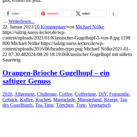
gibt, erfahrt ihr jetzt.
teilen
merken
teilen
…
Weiterlesen...
22. Januar 2021
/
10 Kommentare
/
von
Michael Nölke
https://salzig-suess-lecker.de/wp-
content/uploads/2021/01/Klassischer-Gugelhupf-5-von-8.jpg
1198
800
Michael Nölke
https://salzig-suess-lecker.de/wp-
content/uploads/2016/06/header-typo.png
Michael Nölke
2021-01-
22 07:30:48
2024-08-26 18:19:06
Klassischer Gugelhupf mit süßem
Sauerteig
Orangen-Brioche Gugelhupf – ein
saftiger Genuss
2020
,
Allgemein
,
Challenge
,
Coffee
,
Coffeetime
,
DIY
,
Fotografie
,
Gebäck
,
Kaffee
,
Kuchen
,
Marmelade
,
Münsterland
,
Rezept
,
Tag
des Gugelhupfs
,
Tea-Time
,
Törtchen
,
Torte
,
Vegetarisch