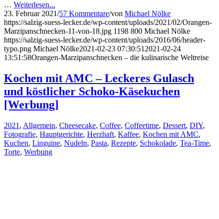
…
Weiterlesen...
23. Februar 2021
/
57 Kommentare
/
von
Michael Nölke
https://salzig-suess-lecker.de/wp-content/uploads/2021/02/Orangen-
Marzipanschnecken-11-von-18.jpg
1198
800
Michael Nölke
https://salzig-suess-lecker.de/wp-content/uploads/2016/06/header-
typo.png
Michael Nölke
2021-02-23 07:30:51
2021-02-24
13:51:58
Orangen-Marzipanschnecken – die kulinarische Weltreise
Kochen mit AMC – Leckeres Gulasch
und köstlicher Schoko-Käsekuchen
[Werbung]
2021
,
Allgemein
,
Cheesecake
,
Coffee
,
Coffeetime
,
Dessert
,
DIY
,
Fotografie
,
Hauptgerichte
,
Herzhaft
,
Kaffee
,
Kochen mit AMC
,
Kuchen
,
Linguine
,
Nudeln
,
Pasta
,
Rezepte
,
Schokolade
,
Tea-Time
,
Torte
,
Werbung