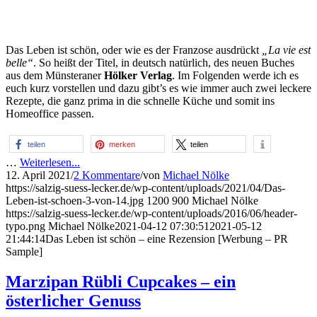
Das Leben ist schön, oder wie es der Franzose ausdrückt
„La vie est
belle“
. So heißt der Titel, in deutsch natürlich, des neuen Buches
aus dem Münsteraner
Hölker Verlag
. Im Folgenden werde ich es
euch kurz vorstellen und dazu gibt’s es wie immer auch zwei leckere
Rezepte, die ganz prima in die schnelle Küche und somit ins
Homeoffice passen.
teilen
merken
teilen
…
Weiterlesen...
12. April 2021
/
2 Kommentare
/
von
Michael Nölke
https://salzig-suess-lecker.de/wp-content/uploads/2021/04/Das-
Leben-ist-schoen-3-von-14.jpg
1200
900
Michael Nölke
https://salzig-suess-lecker.de/wp-content/uploads/2016/06/header-
typo.png
Michael Nölke
2021-04-12 07:30:51
2021-05-12
21:44:14
Das Leben ist schön – eine Rezension [Werbung – PR
Sample]
Marzipan Rübli Cupcakes – ein
österlicher Genuss