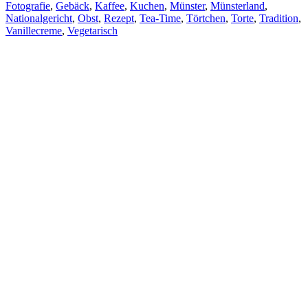
Fotografie
,
Gebäck
,
Kaffee
,
Kuchen
,
Münster
,
Münsterland
,
Nationalgericht
,
Obst
,
Rezept
,
Tea-Time
,
Törtchen
,
Torte
,
Tradition
,
Vanillecreme
,
Vegetarisch