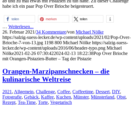
ab und zu mal etwas mit Pistazien zu tun hatte. Zu dieser Challenge
habe ich ein paar Pop Over Brioche beigesteuert.
teilen
merken
teilen
…
Weiterlesen...
26. Februar 2021
/
34 Kommentare
/
von
Michael Nölke
https://salzig-suess-lecker.de/wp-content/uploads/2021/02/Pop-Over-
Brioche-7-von-13.jpg
1198
800
Michael Nölke
https://salzig-suess-
lecker.de/wp-content/uploads/2016/06/header-typo.png
Michael
Nölke
2021-02-26 07:30:42
2024-02-13 18:22:38
Pop Over Brioche
mit Orangen-Pistazien-Butter – Tag der Pistazie
Orangen-Marzipanschnecken – die
kulinarische Weltreise
2021
,
Allgemein
,
Challenge
,
Coffee
,
Coffeetime
,
Dessert
,
DIY
,
Fotografie
,
Gebäck
,
Kaffee
,
Kuchen
,
Münster
,
Münsterland
,
Obst
,
Rezept
,
Tea-Time
,
Torte
,
Vegetarisch