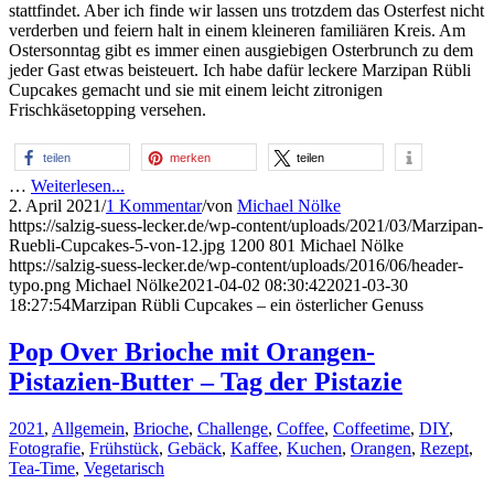
stattfindet. Aber ich finde wir lassen uns trotzdem das Osterfest nicht
verderben und feiern halt in einem kleineren familiären Kreis. Am
Ostersonntag gibt es immer einen ausgiebigen Osterbrunch zu dem
jeder Gast etwas beisteuert. Ich habe dafür leckere Marzipan Rübli
Cupcakes gemacht und sie mit einem leicht zitronigen
Frischkäsetopping versehen.
teilen
merken
teilen
…
Weiterlesen...
2. April 2021
/
1 Kommentar
/
von
Michael Nölke
https://salzig-suess-lecker.de/wp-content/uploads/2021/03/Marzipan-
Ruebli-Cupcakes-5-von-12.jpg
1200
801
Michael Nölke
https://salzig-suess-lecker.de/wp-content/uploads/2016/06/header-
typo.png
Michael Nölke
2021-04-02 08:30:42
2021-03-30
18:27:54
Marzipan Rübli Cupcakes – ein österlicher Genuss
Pop Over Brioche mit Orangen-
Pistazien-Butter – Tag der Pistazie
2021
,
Allgemein
,
Brioche
,
Challenge
,
Coffee
,
Coffeetime
,
DIY
,
Fotografie
,
Frühstück
,
Gebäck
,
Kaffee
,
Kuchen
,
Orangen
,
Rezept
,
Tea-Time
,
Vegetarisch