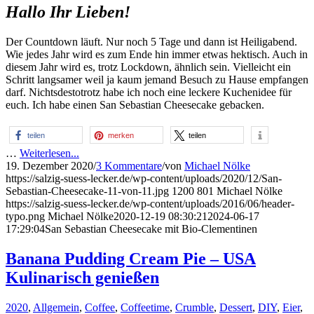
Hallo Ihr Lieben!
Der Countdown läuft. Nur noch 5 Tage und dann ist Heiligabend.
Wie jedes Jahr wird es zum Ende hin immer etwas hektisch. Auch in
diesem Jahr wird es, trotz Lockdown, ähnlich sein. Vielleicht ein
Schritt langsamer weil ja kaum jemand Besuch zu Hause empfangen
darf. Nichtsdestotrotz habe ich noch eine leckere Kuchenidee für
euch. Ich habe einen San Sebastian Cheesecake gebacken.
teilen
merken
teilen
…
Weiterlesen...
19. Dezember 2020
/
3 Kommentare
/
von
Michael Nölke
https://salzig-suess-lecker.de/wp-content/uploads/2020/12/San-
Sebastian-Cheesecake-11-von-11.jpg
1200
801
Michael Nölke
https://salzig-suess-lecker.de/wp-content/uploads/2016/06/header-
typo.png
Michael Nölke
2020-12-19 08:30:21
2024-06-17
17:29:04
San Sebastian Cheesecake mit Bio-Clementinen
Banana Pudding Cream Pie – USA
Kulinarisch genießen
2020
,
Allgemein
,
Coffee
,
Coffeetime
,
Crumble
,
Dessert
,
DIY
,
Eier
,