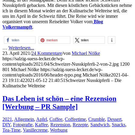
Nusskipferli gebacken. Mit diesen köstlichen Gebäckstücken nehme
ich in diesem Monat wieder an der Kulinarische Weltreise teil, die
uns im April in die Schweiz führt. Die Reise wird wie immer
organisiert von unserem Reiseleiter Volker vom
Blog
Volkermampft
.
teilen
merken
teilen
…
Weiterlesen...
23. April 2021
/
24 Kommentare
/
von
Michael Nölke
https://salzig-suess-lecker.de/wp-
content/uploads/2021/04/Schweizer-Nusskipferli-2-von-2.jpg
1200
801
Michael Nölke
https://salzig-suess-lecker.de/wp-
content/uploads/2016/06/header-typo.png
Michael Nölke
2021-04-
23 19:11:42
2021-05-12 21:40:51
Schweizer Nusskipferli – Die
Kulinarische Weltreise
Das Leben ist schön – eine Rezension
[Werbung – PR Sample]
2021
,
Allgemein
,
Apfel
,
Coffee
,
Coffeetime
,
Crumble
,
Dessert
,
DIY
,
Fotografie
,
Kaffee
,
Rezension
,
Rezepte
,
Sandwich
,
Snacks
,
Tea-Time
,
Vanillecreme
,
Werbung