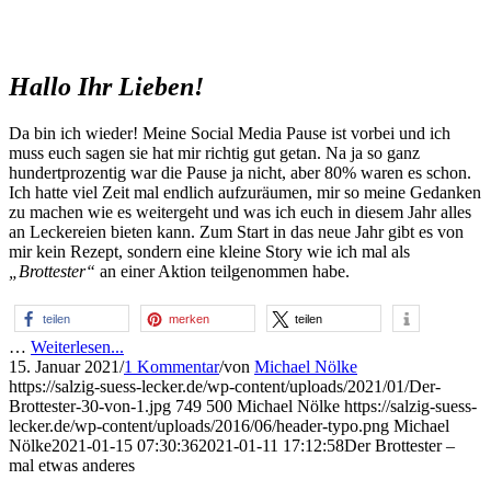
Hallo Ihr Lieben!
Da bin ich wieder! Meine Social Media Pause ist vorbei und ich
muss euch sagen sie hat mir richtig gut getan. Na ja so ganz
hundertprozentig war die Pause ja nicht, aber 80% waren es schon.
Ich hatte viel Zeit mal endlich aufzuräumen, mir so meine Gedanken
zu machen wie es weitergeht und was ich euch in diesem Jahr alles
an Leckereien bieten kann. Zum Start in das neue Jahr gibt es von
mir kein Rezept, sondern eine kleine Story wie ich mal als
„Brottester“
an einer Aktion teilgenommen habe.
teilen
merken
teilen
…
Weiterlesen...
15. Januar 2021
/
1 Kommentar
/
von
Michael Nölke
https://salzig-suess-lecker.de/wp-content/uploads/2021/01/Der-
Brottester-30-von-1.jpg
749
500
Michael Nölke
https://salzig-suess-
lecker.de/wp-content/uploads/2016/06/header-typo.png
Michael
Nölke
2021-01-15 07:30:36
2021-01-11 17:12:58
Der Brottester –
mal etwas anderes