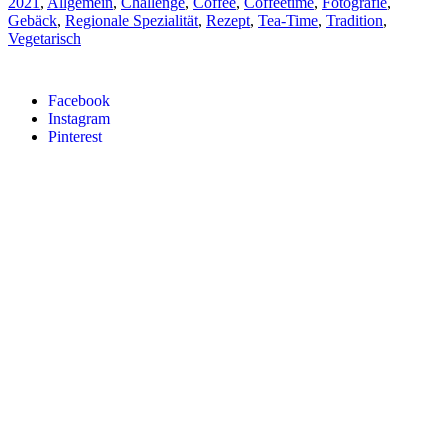
2021
,
Allgemein
,
Challenge
,
Coffee
,
Coffeetime
,
Fotografie
,
Gebäck
,
Regionale Spezialität
,
Rezept
,
Tea-Time
,
Tradition
,
Vegetarisch
Facebook
Instagram
Pinterest