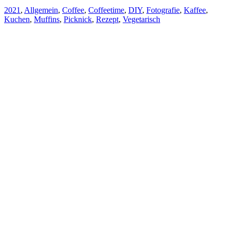
2021
,
Allgemein
,
Coffee
,
Coffeetime
,
DIY
,
Fotografie
,
Kaffee
,
Kuchen
,
Muffins
,
Picknick
,
Rezept
,
Vegetarisch