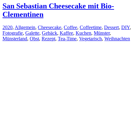
San Sebastian Cheesecake mit Bio-
Clementinen
2020
,
Allgemein
,
Cheesecake
,
Coffee
,
Coffeetime
,
Dessert
,
DIY
,
Fotografie
,
Galette
,
Gebäck
,
Kaffee
,
Kuchen
,
Münster
,
Münsterland
,
Obst
,
Rezept
,
Tea-Time
,
Vegetarisch
,
Weihnachten