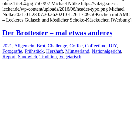
ohne-Titel-4.jpg
750
997
Michael Nölke
https://salzig-suess-
lecker.de/wp-content/uploads/2016/06/header-typo.png
Michael
Nölke
2021-01-28 07:30:26
2021-01-26 17:09:50
Kochen mit AMC
– Leckeres Gulasch und köstlicher Schoko-Käsekuchen [Werbung]
Der Brottester – mal etwas anderes
2021
,
Allgemein
,
Brot
,
Challenge
,
Coffee
,
Coffeetime
,
DIY
,
Fotografie
,
Frühstück
,
Herzhaft
,
Münsterland
,
Nationalgericht
,
Report
,
Sandwich
,
Tradition
,
Vegetarisch