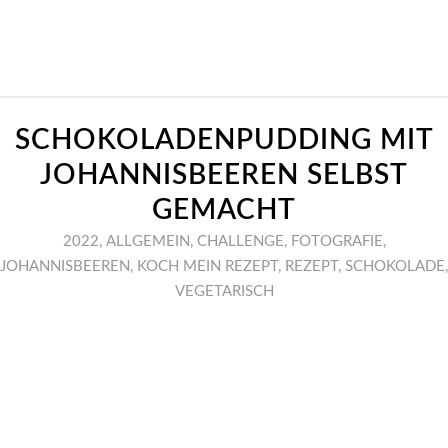
SCHOKOLADENPUDDING MIT
JOHANNISBEEREN SELBST
GEMACHT
2022
,
ALLGEMEIN
,
CHALLENGE
,
FOTOGRAFIE
,
JOHANNISBEEREN
,
KOCH MEIN REZEPT
,
REZEPT
,
SCHOKOLADE
,
VEGETARISCH