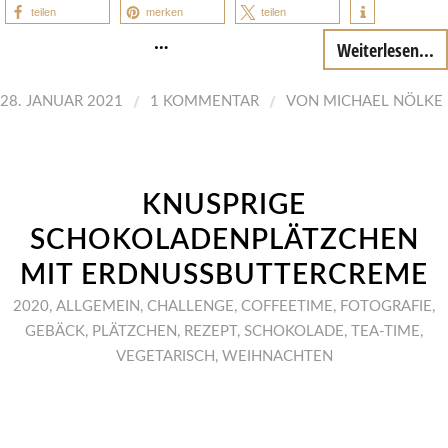
teilen
merken
teilen
…
Weiterlesen...
/
/
28. JANUAR 2021
1 KOMMENTAR
VON
MICHAEL NÖLKE
KNUSPRIGE
SCHOKOLADENPLÄTZCHEN
MIT ERDNUSSBUTTERCREME
2020
,
ALLGEMEIN
,
CHALLENGE
,
COFFEETIME
,
FOTOGRAFIE
,
GEBÄCK
,
PLÄTZCHEN
,
REZEPT
,
SCHOKOLADE
,
TEA-TIME
,
VEGETARISCH
,
WEIHNACHTEN