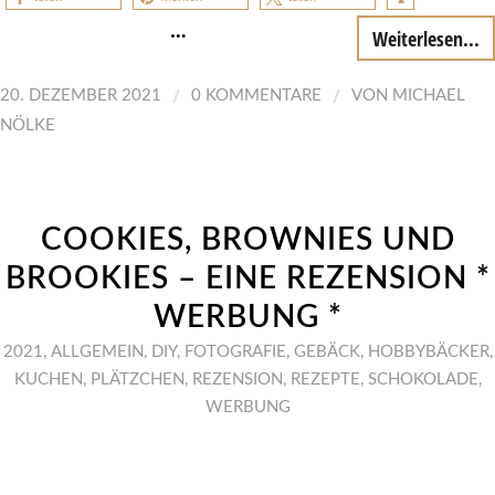
…
Weiterlesen...
/
/
20. DEZEMBER 2021
0 KOMMENTARE
VON
MICHAEL
NÖLKE
COOKIES, BROWNIES UND
BROOKIES – EINE REZENSION *
WERBUNG *
2021
,
ALLGEMEIN
,
DIY
,
FOTOGRAFIE
,
GEBÄCK
,
HOBBYBÄCKER
,
KUCHEN
,
PLÄTZCHEN
,
REZENSION
,
REZEPTE
,
SCHOKOLADE
,
WERBUNG