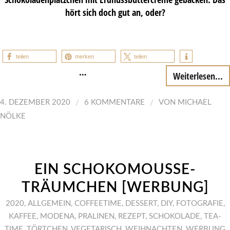
hört sich doch gut an, oder?
teilen
merken
teilen
…
Weiterlesen...
/
/
4. DEZEMBER 2020
6 KOMMENTARE
VON
MICHAEL
NÖLKE
EIN SCHOKOMOUSSE-
TRÄUMCHEN [WERBUNG]
2020
,
ALLGEMEIN
,
COFFEETIME
,
DESSERT
,
DIY
,
FOTOGRAFIE
,
KAFFEE
,
MODENA
,
PRALINEN
,
REZEPT
,
SCHOKOLADE
,
TEA-
TIME
,
TÖRTCHEN
,
VEGETARISCH
,
WEIHNACHTEN
,
WERBUNG