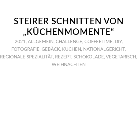
STEIRER SCHNITTEN VON
„KÜCHENMOMENTE“
2021
,
ALLGEMEIN
,
CHALLENGE
,
COFFEETIME
,
DIY
,
FOTOGRAFIE
,
GEBÄCK
,
KUCHEN
,
NATIONALGERICHT
,
REGIONALE SPEZIALITÄT
,
REZEPT
,
SCHOKOLADE
,
VEGETARISCH
,
WEIHNACHTEN