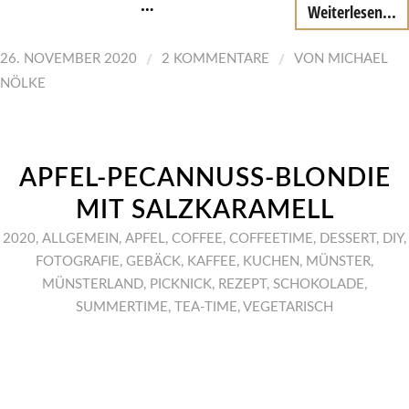
…
Weiterlesen...
/
/
26. NOVEMBER 2020
2 KOMMENTARE
VON
MICHAEL
NÖLKE
APFEL-PECANNUSS-BLONDIE
MIT SALZKARAMELL
2020
,
ALLGEMEIN
,
APFEL
,
COFFEE
,
COFFEETIME
,
DESSERT
,
DIY
,
FOTOGRAFIE
,
GEBÄCK
,
KAFFEE
,
KUCHEN
,
MÜNSTER
,
MÜNSTERLAND
,
PICKNICK
,
REZEPT
,
SCHOKOLADE
,
SUMMERTIME
,
TEA-TIME
,
VEGETARISCH