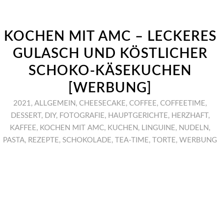
KOCHEN MIT AMC – LECKERES
GULASCH UND KÖSTLICHER
SCHOKO-KÄSEKUCHEN
[WERBUNG]
2021
,
ALLGEMEIN
,
CHEESECAKE
,
COFFEE
,
COFFEETIME
,
DESSERT
,
DIY
,
FOTOGRAFIE
,
HAUPTGERICHTE
,
HERZHAFT
,
KAFFEE
,
KOCHEN MIT AMC
,
KUCHEN
,
LINGUINE
,
NUDELN
,
PASTA
,
REZEPTE
,
SCHOKOLADE
,
TEA-TIME
,
TORTE
,
WERBUNG