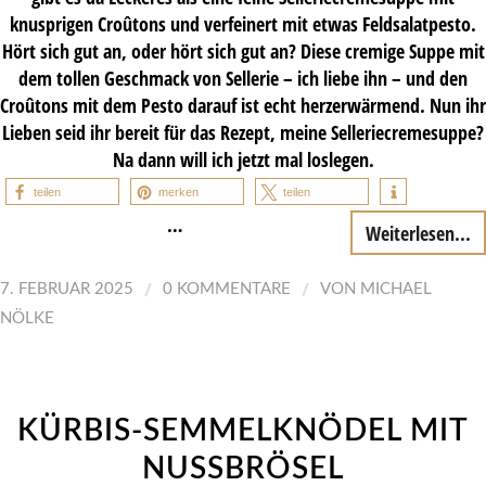
knusprigen Croûtons und verfeinert mit etwas Feldsalatpesto.
Hört sich gut an, oder hört sich gut an? Diese cremige Suppe mit
dem tollen Geschmack von Sellerie – ich liebe ihn – und den
Croûtons mit dem Pesto darauf ist echt herzerwärmend. Nun ihr
Lieben seid ihr bereit für das Rezept, meine Selleriecremesuppe?
Na dann will ich jetzt mal loslegen.
teilen
merken
teilen
…
Weiterlesen...
/
/
7. FEBRUAR 2025
0 KOMMENTARE
VON
MICHAEL
NÖLKE
KÜRBIS-SEMMELKNÖDEL MIT
NUSSBRÖSEL