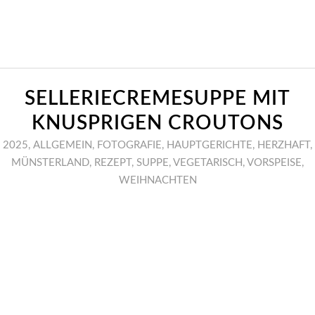
SELLERIECREMESUPPE MIT
KNUSPRIGEN CROUTONS
2025
,
ALLGEMEIN
,
FOTOGRAFIE
,
HAUPTGERICHTE
,
HERZHAFT
,
MÜNSTERLAND
,
REZEPT
,
SUPPE
,
VEGETARISCH
,
VORSPEISE
,
WEIHNACHTEN