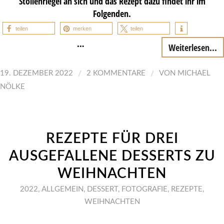
Stollenriegel an sich und das Rezept dazu findet ihr im
Folgenden.
teilen
merken
teilen
…
Weiterlesen...
/
/
19. DEZEMBER 2022
2 KOMMENTARE
VON
MICHAEL
NÖLKE
REZEPTE FÜR DREI
AUSGEFALLENE DESSERTS ZU
WEIHNACHTEN
2022
,
ALLGEMEIN
,
DESSERT
,
FOTOGRAFIE
,
REZEPTE
,
WEIHNACHTEN