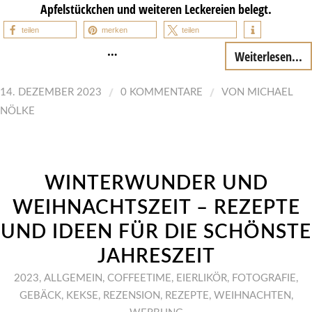
Apfelstückchen und weiteren Leckereien belegt.
teilen
merken
teilen
…
Weiterlesen...
/
/
14. DEZEMBER 2023
0 KOMMENTARE
VON
MICHAEL
NÖLKE
WINTERWUNDER UND
WEIHNACHTSZEIT – REZEPTE
UND IDEEN FÜR DIE SCHÖNSTE
JAHRESZEIT
2023
,
ALLGEMEIN
,
COFFEETIME
,
EIERLIKÖR
,
FOTOGRAFIE
,
GEBÄCK
,
KEKSE
,
REZENSION
,
REZEPTE
,
WEIHNACHTEN
,