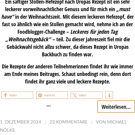
Ein saftiger Stollen-Hefezopf nach Uropas Rezept ist ein sehr
leckerer vorweihnachtlicher Genuss und für mich ein
„must
have“
in der Weihnachtszeit. Mit diesem leckeren Hefezopf, der
fast so ähnlich wie ein Stollen gemacht wird, nehme ich an der
Foodblogger-Challenge –
Leckeres für jeden Tag
„Weihnachtsgebäck“
–
teil. Zu dieser Jahreszeit fiel mir die
Gebäckwahl nicht allzu schwer, da dieses Rezept in Uropas
Backbuch zu finden war.
Die Rezepte der anderen Teilnehmerinnen findet ihr wie immer
am Ende meines Beitrages. Schaut unbedingt rein, denn dort
findet ihr ganz viele und leckere Rezepte.
teilen
merken
teilen
…
Weiterlesen...
/
/
1. DEZEMBER 2024
23 KOMMENTARE
VON
MICHAEL
NÖLKE