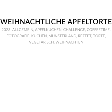
WEIHNACHTLICHE APFELTORTE
2023
,
ALLGEMEIN
,
APFELKUCHEN
,
CHALLENGE
,
COFFEETIME
,
FOTOGRAFIE
,
KUCHEN
,
MÜNSTERLAND
,
REZEPT
,
TORTE
,
VEGETARISCH
,
WEIHNACHTEN