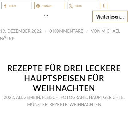
teilen
merken
teilen
…
Weiterlesen...
/
/
19. DEZEMBER 2022
0 KOMMENTARE
VON
MICHAEL
NÖLKE
REZEPTE FÜR DREI LECKERE
HAUPTSPEISEN FÜR
WEIHNACHTEN
2022
,
ALLGEMEIN
,
FLEISCH
,
FOTOGRAFIE
,
HAUPTGERICHTE
,
MÜNSTER
,
REZEPTE
,
WEIHNACHTEN