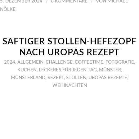
/
/
5. DEZEMBER 2024
0 KOMMENTARE
VON
MICHAEL
NÖLKE
SAFTIGER STOLLEN-HEFEZOPF
NACH UROPAS REZEPT
2024
,
ALLGEMEIN
,
CHALLENGE
,
COFFEETIME
,
FOTOGRAFIE
,
KUCHEN
,
LECKERES FÜR JEDEN TAG
,
MÜNSTER
,
MÜNSTERLAND
,
REZEPT
,
STOLLEN
,
UROPAS REZEPTE
,
WEIHNACHTEN