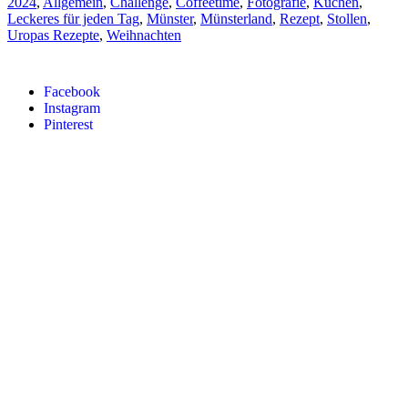
2024
,
Allgemein
,
Challenge
,
Coffeetime
,
Fotografie
,
Kuchen
,
Leckeres für jeden Tag
,
Münster
,
Münsterland
,
Rezept
,
Stollen
,
Uropas Rezepte
,
Weihnachten
Facebook
Instagram
Pinterest