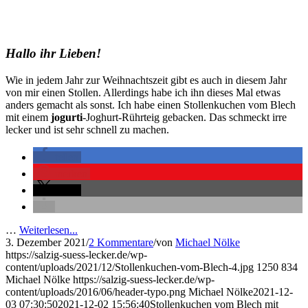
Hallo ihr Lieben!
Wie in jedem Jahr zur Weihnachtszeit gibt es auch in diesem Jahr
von mir einen Stollen. Allerdings habe ich ihn dieses Mal etwas
anders gemacht als sonst. Ich habe einen Stollenkuchen vom Blech
mit einem
jogurti
-Joghurt-Rührteig gebacken. Das schmeckt irre
lecker und ist sehr schnell zu machen.
teilen
merken
teilen
…
Weiterlesen...
3. Dezember 2021
/
2 Kommentare
/
von
Michael Nölke
https://salzig-suess-lecker.de/wp-
content/uploads/2021/12/Stollenkuchen-vom-Blech-4.jpg
1250
834
Michael Nölke
https://salzig-suess-lecker.de/wp-
content/uploads/2016/06/header-typo.png
Michael Nölke
2021-12-
03 07:30:50
2021-12-02 15:56:40
Stollenkuchen vom Blech mit