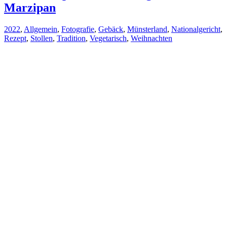
Marzipan
2022
,
Allgemein
,
Fotografie
,
Gebäck
,
Münsterland
,
Nationalgericht
,
Rezept
,
Stollen
,
Tradition
,
Vegetarisch
,
Weihnachten