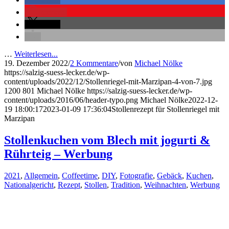
merken
teilen
…
Weiterlesen...
19. Dezember 2022
/
2 Kommentare
/
von
Michael Nölke
https://salzig-suess-lecker.de/wp-
content/uploads/2022/12/Stollenriegel-mit-Marzipan-4-von-7.jpg
1200
801
Michael Nölke
https://salzig-suess-lecker.de/wp-
content/uploads/2016/06/header-typo.png
Michael Nölke
2022-12-
19 18:00:17
2023-01-09 17:36:04
Stollenrezept für Stollenriegel mit
Marzipan
Stollenkuchen vom Blech mit jogurti &
Rührteig – Werbung
2021
,
Allgemein
,
Coffeetime
,
DIY
,
Fotografie
,
Gebäck
,
Kuchen
,
Nationalgericht
,
Rezept
,
Stollen
,
Tradition
,
Weihnachten
,
Werbung