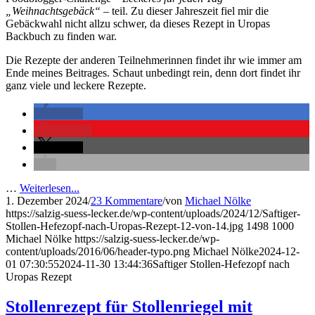
„Weihnachtsgebäck“
–
teil. Zu dieser Jahreszeit fiel mir die
Gebäckwahl nicht allzu schwer, da dieses Rezept in Uropas
Backbuch zu finden war.
Die Rezepte der anderen Teilnehmerinnen findet ihr wie immer am
Ende meines Beitrages. Schaut unbedingt rein, denn dort findet ihr
ganz viele und leckere Rezepte.
teilen
merken
teilen
…
Weiterlesen...
1. Dezember 2024
/
23 Kommentare
/
von
Michael Nölke
https://salzig-suess-lecker.de/wp-content/uploads/2024/12/Saftiger-
Stollen-Hefezopf-nach-Uropas-Rezept-12-von-14.jpg
1498
1000
Michael Nölke
https://salzig-suess-lecker.de/wp-
content/uploads/2016/06/header-typo.png
Michael Nölke
2024-12-
01 07:30:55
2024-11-30 13:44:36
Saftiger Stollen-Hefezopf nach
Uropas Rezept
Stollenrezept für Stollenriegel mit