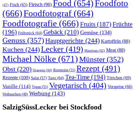
Food
(654)
Foodfoto
Fleisch
(96)
Fisch
(65)
(47)
(666)
Foodfotograf
(664)
Foodfotografie
(666)
Früchte
Fruits
(187)
(196)
Gebäck
(210)
Gemüse
(134)
Frühstück
(64)
Genuss
(357)
Hauptgerichte
(244)
Kartoffeln
(88)
Lecker
(419)
Kuchen
(244)
Meat
(88)
Marzipan
(42)
Michael Nölke
(671)
Münster
(352)
Rezept
(491)
Obst
(220)
Rezension
(51)
Orangen
(44)
Tea-Time
(194)
Rezepte
(100)
Törtchen
(69)
Tarte
(64)
Salat
(57)
Vegetarisch
(404)
Vanille
(114)
Vorspeise
(66)
Vegan
(51)
Werbung
(143)
Weihnachten
(48)
SalzigSüssLecker bei Stockfood