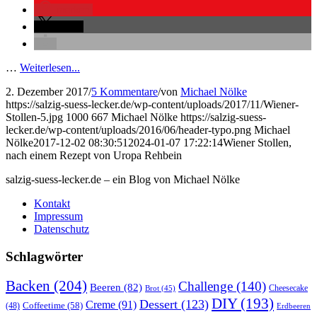
merken
teilen
…
Weiterlesen...
2. Dezember 2017
/
5 Kommentare
/
von
Michael Nölke
https://salzig-suess-lecker.de/wp-content/uploads/2017/11/Wiener-
Stollen-5.jpg
1000
667
Michael Nölke
https://salzig-suess-
lecker.de/wp-content/uploads/2016/06/header-typo.png
Michael
Nölke
2017-12-02 08:30:51
2024-01-07 17:22:14
Wiener Stollen,
nach einem Rezept von Uropa Rehbein
salzig-suess-lecker.de – ein Blog von Michael Nölke
Kontakt
Impressum
Datenschutz
Schlagwörter
Backen
(204)
Challenge
(140)
Beeren
(82)
Brot
(45)
Cheesecake
DIY
(193)
Dessert
(123)
Creme
(91)
Coffeetime
(58)
(48)
Erdbeeren