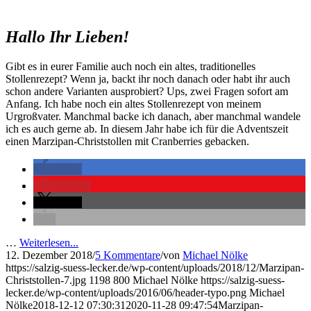
Hallo Ihr Lieben!
Gibt es in eurer Familie auch noch ein altes, traditionelles
Stollenrezept? Wenn ja, backt ihr noch danach oder habt ihr auch
schon andere Varianten ausprobiert? Ups, zwei Fragen sofort am
Anfang. Ich habe noch ein altes Stollenrezept von meinem
Urgroßvater. Manchmal backe ich danach, aber manchmal wandele
ich es auch gerne ab. In diesem Jahr habe ich für die Adventszeit
einen Marzipan-Christstollen mit Cranberries gebacken.
teilen
merken
teilen
…
Weiterlesen...
12. Dezember 2018
/
5 Kommentare
/
von
Michael Nölke
https://salzig-suess-lecker.de/wp-content/uploads/2018/12/Marzipan-
Christstollen-7.jpg
1198
800
Michael Nölke
https://salzig-suess-
lecker.de/wp-content/uploads/2016/06/header-typo.png
Michael
Nölke
2018-12-12 07:30:31
2020-11-28 09:47:54
Marzipan-