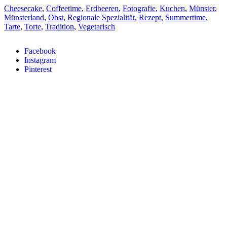
Cheesecake
,
Coffeetime
,
Erdbeeren
,
Fotografie
,
Kuchen
,
Münster
,
Münsterland
,
Obst
,
Regionale Spezialität
,
Rezept
,
Summertime
,
Tarte
,
Torte
,
Tradition
,
Vegetarisch
Facebook
Instagram
Pinterest