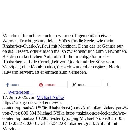
Manchmal braucht es auch an warmen Tagen einfach etwas
Warmes, Fruchtiges und leicht Süßes für die Seele, wie mein
Rhabarber-Quark-Auflauf mit Marzipan. Denn das ist Genuss pur,
ob als Dessert, oder einfach mal so zwischendurch zum Verwöhnen.
Bei diesem köstlichen Auflauf trifft die fruchtige Säure des
Rhabarbers auf die Cremigkeit von Quark und der Süße vom
Marzipan, eine Kombination, die sich wunderbar ergänzt. Noch
lauwarm serviert, ist er einfach zum Verlieben.
teilen
merken
teilen
…
Weiterlesen...
17. Juni 2025
/
von
Michael Nölke
https://salzig-suess-lecker.de/wp-
content/uploads/2025/06/Rhabarber-Quark-Auflauf-mit-Marzipan-5-
von-7.jpg
800
534
Michael Nölke
https://salzig-suess-lecker.de/wp-
content/uploads/2016/06/header-typo.png
Michael Nölke
2025-06-
17 18:02:27
2026-07-21 16:04:22
Rhabarber Quark Auflauf mit
Marzipan