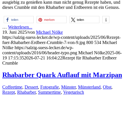
ausgiebig zu genießen kann man nicht genug Rezepte haben, und
dieses Crumble mit den Rhabarber und Erdbeeren ist ein Genuss.
teilen
merken
teilen
…
Weiterlesen...
19. Juni 2025
/
von
Michael Nölke
https://salzig-suess-lecker.de/wp-content/uploads/2025/06/Rezept-
fuer-Rhabarber-Erdbeer-Crumble-7-von-9.jpg
800
534
Michael
Nölke
https://salzig-suess-lecker.de/wp-
content/uploads/2016/06/header-typo.png
Michael Nölke
2025-06-
19 17:15:35
2026-07-21 16:04:22
Rezept für Rhabarber Erdbeer
Crumble
Rhabarber Quark Auflauf mit Marzipan
Coffeetime
,
Dessert
,
Fotografie
,
Münster
,
Münsterland
,
Obst
,
Rezept
,
Rhabarber
,
Summertime
,
Vegetarisch