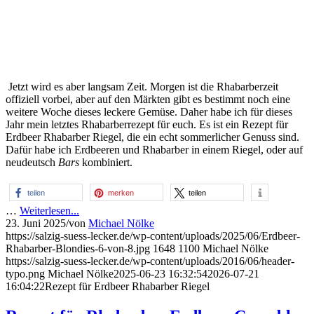
Jetzt wird es aber langsam Zeit. Morgen ist die Rhabarberzeit
offiziell vorbei, aber auf den Märkten gibt es bestimmt noch eine
weitere Woche dieses leckere Gemüse. Daher habe ich für dieses
Jahr mein letztes Rhabarberrezept für euch. Es ist ein Rezept für
Erdbeer Rhabarber Riegel, die ein echt sommerlicher Genuss sind.
Dafür habe ich Erdbeeren und Rhabarber in einem Riegel, oder auf
neudeutsch
Bars
kombiniert.
teilen
merken
teilen
…
Weiterlesen...
23. Juni 2025
/
von
Michael Nölke
https://salzig-suess-lecker.de/wp-content/uploads/2025/06/Erdbeer-
Rhabarber-Blondies-6-von-8.jpg
1648
1100
Michael Nölke
https://salzig-suess-lecker.de/wp-content/uploads/2016/06/header-
typo.png
Michael Nölke
2025-06-23 16:32:54
2026-07-21
16:04:22
Rezept für Erdbeer Rhabarber Riegel