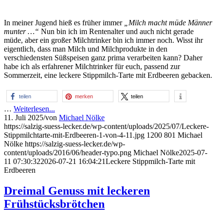
In meiner Jugend hieß es früher immer
„Milch macht müde Männer
munter …“
Nun bin ich im Rentenalter und auch nicht gerade
müde, aber ein großer Milchtrinker bin ich immer noch. Wisst ihr
eigentlich, dass man Milch und Milchprodukte in den
verschiedensten Süßspeisen ganz prima verarbeiten kann? Daher
habe ich als erfahrener Milchtrinker für euch, passend zur
Sommerzeit, eine leckere Stippmilch-Tarte mit Erdbeeren gebacken.
teilen
merken
teilen
…
Weiterlesen...
11. Juli 2025
/
von
Michael Nölke
https://salzig-suess-lecker.de/wp-content/uploads/2025/07/Leckere-
Stippmilchtarte-mit-Erdbeeren-1-von-4-11.jpg
1200
801
Michael
Nölke
https://salzig-suess-lecker.de/wp-
content/uploads/2016/06/header-typo.png
Michael Nölke
2025-07-
11 07:30:32
2026-07-21 16:04:21
Leckere Stippmilch-Tarte mit
Erdbeeren
Dreimal Genuss mit leckeren
Frühstücksbrötchen