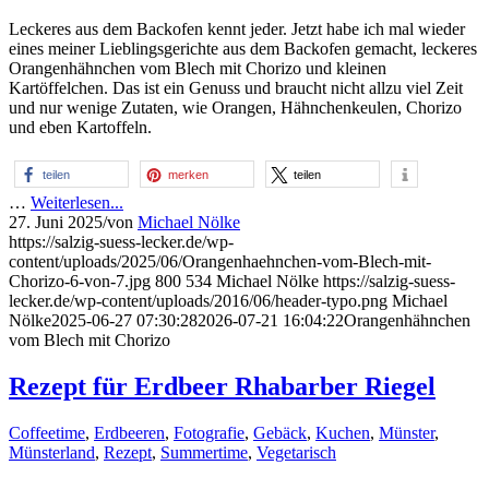
Leckeres aus dem Backofen kennt jeder. Jetzt habe ich mal wieder
eines meiner Lieblingsgerichte aus dem Backofen gemacht, leckeres
Orangenhähnchen vom Blech mit Chorizo und kleinen
Kartöffelchen. Das ist ein Genuss und braucht nicht allzu viel Zeit
und nur wenige Zutaten, wie Orangen, Hähnchenkeulen, Chorizo
und eben Kartoffeln.
teilen
merken
teilen
…
Weiterlesen...
27. Juni 2025
/
von
Michael Nölke
https://salzig-suess-lecker.de/wp-
content/uploads/2025/06/Orangenhaehnchen-vom-Blech-mit-
Chorizo-6-von-7.jpg
800
534
Michael Nölke
https://salzig-suess-
lecker.de/wp-content/uploads/2016/06/header-typo.png
Michael
Nölke
2025-06-27 07:30:28
2026-07-21 16:04:22
Orangenhähnchen
vom Blech mit Chorizo
Rezept für Erdbeer Rhabarber Riegel
Coffeetime
,
Erdbeeren
,
Fotografie
,
Gebäck
,
Kuchen
,
Münster
,
Münsterland
,
Rezept
,
Summertime
,
Vegetarisch