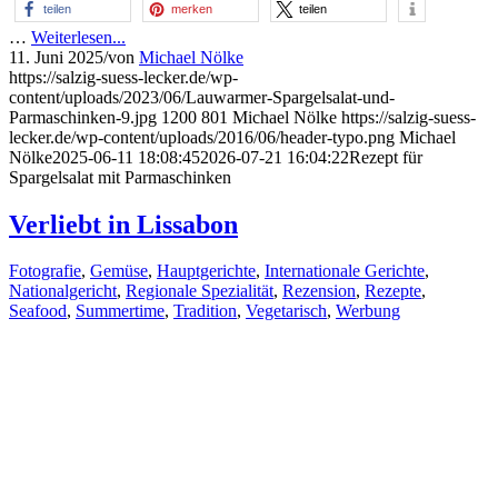
teilen
merken
teilen
…
Weiterlesen...
11. Juni 2025
/
von
Michael Nölke
https://salzig-suess-lecker.de/wp-
content/uploads/2023/06/Lauwarmer-Spargelsalat-und-
Parmaschinken-9.jpg
1200
801
Michael Nölke
https://salzig-suess-
lecker.de/wp-content/uploads/2016/06/header-typo.png
Michael
Nölke
2025-06-11 18:08:45
2026-07-21 16:04:22
Rezept für
Spargelsalat mit Parmaschinken
Verliebt in Lissabon
Fotografie
,
Gemüse
,
Hauptgerichte
,
Internationale Gerichte
,
Nationalgericht
,
Regionale Spezialität
,
Rezension
,
Rezepte
,
Seafood
,
Summertime
,
Tradition
,
Vegetarisch
,
Werbung