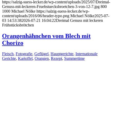
https://salzig-suess-lecker.de/wp-content/uploads/2025/07/Dreimal-
Genuss-mit-leckeren-Fruehstuecksbroetchen-3-von-12-7.jpg
800
1000
Michael Nölke
https://salzig-suess-lecker.de/wp-
content/uploads/2016/06/header-typo.png
Michael Nölke
2025-07-
03 14:53:38
2026-07-21 16:04:22
Dreimal Genuss mit leckeren
Frühstücksbrötchen
Orangenhähnchen vom Blech mit
Chorizo
Fleisch
,
Fotografie
,
Geflügel
,
Hauptgerichte
,
Internationale
Gerichte
,
Kartoffel
,
Orangen
,
Rezept
,
Summertime