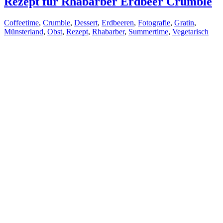
Rezept für Rhabarber Erdbeer Crumble
Coffeetime
,
Crumble
,
Dessert
,
Erdbeeren
,
Fotografie
,
Gratin
,
Münsterland
,
Obst
,
Rezept
,
Rhabarber
,
Summertime
,
Vegetarisch