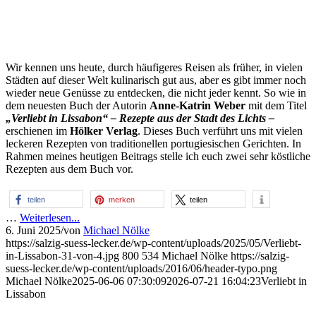
Wir kennen uns heute, durch häufigeres Reisen als früher, in vielen
Städten auf dieser Welt kulinarisch gut aus, aber es gibt immer noch
wieder neue Genüsse zu entdecken, die nicht jeder kennt. So wie in
dem neuesten Buch der Autorin
Anne-Katrin Weber
mit dem Titel
„Verliebt in Lissabon“ – Rezepte aus der Stadt des Lichts –
erschienen im
Hölker Verlag
. Dieses Buch verführt uns mit vielen
leckeren Rezepten von traditionellen portugiesischen Gerichten. In
Rahmen meines heutigen Beitrags stelle ich euch zwei sehr köstliche
Rezepten aus dem Buch vor.
teilen
merken
teilen
…
Weiterlesen...
6. Juni 2025
/
von
Michael Nölke
https://salzig-suess-lecker.de/wp-content/uploads/2025/05/Verliebt-
in-Lissabon-31-von-4.jpg
800
534
Michael Nölke
https://salzig-
suess-lecker.de/wp-content/uploads/2016/06/header-typo.png
Michael Nölke
2025-06-06 07:30:09
2026-07-21 16:04:23
Verliebt in
Lissabon