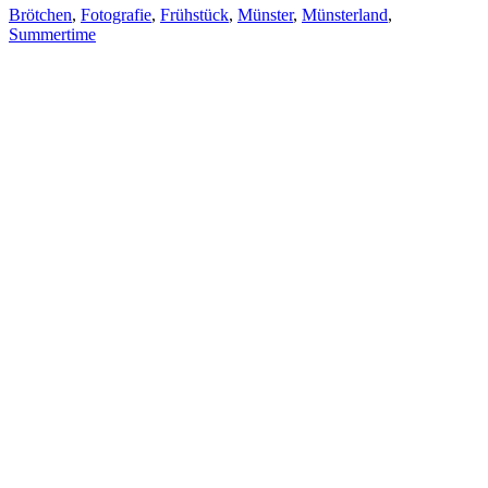
Brötchen
,
Fotografie
,
Frühstück
,
Münster
,
Münsterland
,
Summertime