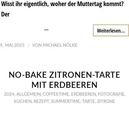
Wisst ihr eigentlich, woher der Muttertag kommt?
Der
…
Weiterlesen...
/
9. MAI 2025
VON
MICHAEL NÖLKE
NO-BAKE ZITRONEN-TARTE
MIT ERDBEEREN
2024
,
ALLGEMEIN
,
COFFEETIME
,
ERDBEEREN
,
FOTOGRAFIE
,
KUCHEN
,
REZEPT
,
SUMMERTIME
,
TARTE
,
ZITRONE