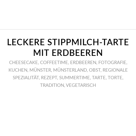
LECKERE STIPPMILCH-TARTE
MIT ERDBEEREN
CHEESECAKE
,
COFFEETIME
,
ERDBEEREN
,
FOTOGRAFIE
,
KUCHEN
,
MÜNSTER
,
MÜNSTERLAND
,
OBST
,
REGIONALE
SPEZIALITÄT
,
REZEPT
,
SUMMERTIME
,
TARTE
,
TORTE
,
TRADITION
,
VEGETARISCH