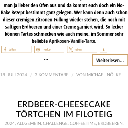
man ja lieber den Ofen aus und da kommt euch doch ein No-
Bake Rezept bestimmt ganz gelegen. Wer kann denn auch schon
dieser cremigen Zitronen-Füllung wieder stehen, die noch mit
saftigen Erdbeeren und einer Creme garniert wird. So lecker
können Tartes schmecken wie auch meine, im Sommer sehr
beliebte
Aprikosen-Vanille-Tarte
.
teilen
merken
teilen
…
Weiterlesen...
/
/
18. JULI 2024
3 KOMMENTARE
VON
MICHAEL NÖLKE
ERDBEER-CHEESECAKE
TÖRTCHEN IM FILOTEIG
2024
,
ALLGEMEIN
,
CHALLENGE
,
COFFEETIME
,
ERDBEEREN
,