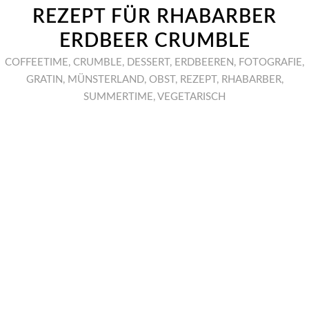
REZEPT FÜR RHABARBER
ERDBEER CRUMBLE
COFFEETIME
,
CRUMBLE
,
DESSERT
,
ERDBEEREN
,
FOTOGRAFIE
,
GRATIN
,
MÜNSTERLAND
,
OBST
,
REZEPT
,
RHABARBER
,
SUMMERTIME
,
VEGETARISCH