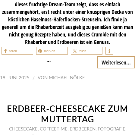
dieses fruchtige Dream-Team zeigt, dass es einfach
zusammengehört, erst recht unter einer knusprigen Decke von
köstlichen Haselnuss-Haferflocken-Streuseln. Ich finde ja
generell um die Rhabarberzeit ausgiebig zu genießen kann man
nicht genug Rezepte haben, und dieses Crumble mit den
Rhabarber und Erdbeeren ist ein Genuss.
teilen
merken
teilen
…
Weiterlesen...
/
19. JUNI 2025
VON
MICHAEL NÖLKE
ERDBEER-CHEESECAKE ZUM
MUTTERTAG
CHEESECAKE
,
COFFEETIME
,
ERDBEEREN
,
FOTOGRAFIE
,