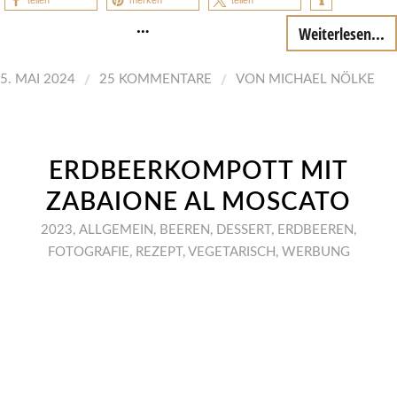
teilen
merken
teilen
…
Weiterlesen...
/
/
5. MAI 2024
25 KOMMENTARE
VON
MICHAEL NÖLKE
ERDBEERKOMPOTT MIT
ZABAIONE AL MOSCATO
2023
,
ALLGEMEIN
,
BEEREN
,
DESSERT
,
ERDBEEREN
,
FOTOGRAFIE
,
REZEPT
,
VEGETARISCH
,
WERBUNG