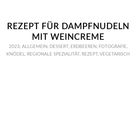
REZEPT FÜR DAMPFNUDELN
MIT WEINCREME
2023
,
ALLGEMEIN
,
DESSERT
,
ERDBEEREN
,
FOTOGRAFIE
,
KNÖDEL
,
REGIONALE SPEZIALITÄT
,
REZEPT
,
VEGETARISCH