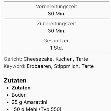
Vorbereitungszeit
Minuten
30
Min.
Zubereitungszeit
Minuten
30
Min.
Gesamtzeit
Stunde
1
Std.
Gericht:
Cheesecake, Kuchen, Tarte
Keyword:
Erdbeeren, Stippmilch, Tarte
Zutaten
Zutaten
Boden
25
g
Amarettini
150
g
Mehl (Typ 550)