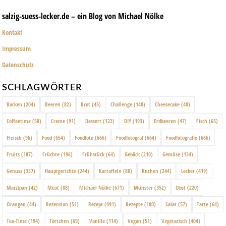
salzig-suess-lecker.de – ein Blog von Michael Nölke
Kontakt
Impressum
Datenschutz
SCHLAGWÖRTER
Backen
(204)
Beeren
(82)
Brot
(45)
Challenge
(140)
Cheesecake
(48)
Coffeetime
(58)
Creme
(91)
Dessert
(123)
DIY
(193)
Erdbeeren
(47)
Fisch
(65)
Fleisch
(96)
Food
(654)
Foodfoto
(666)
Foodfotograf
(664)
Foodfotografie
(666)
Fruits
(187)
Früchte
(196)
Frühstück
(64)
Gebäck
(210)
Gemüse
(134)
Genuss
(357)
Hauptgerichte
(244)
Kartoffeln
(88)
Kuchen
(244)
Lecker
(419)
Marzipan
(42)
Meat
(88)
Michael Nölke
(671)
Münster
(352)
Obst
(220)
Orangen
(44)
Rezension
(51)
Rezept
(491)
Rezepte
(100)
Salat
(57)
Tarte
(64)
Tea-Time
(194)
Törtchen
(69)
Vanille
(114)
Vegan
(51)
Vegetarisch
(404)