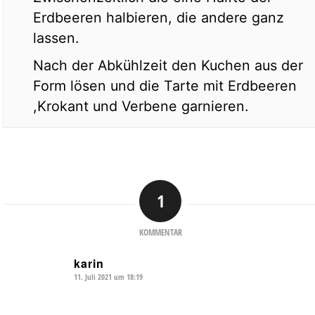
Erdbeeren halbieren, die andere ganz
lassen.
Nach der Abkühlzeit den Kuchen aus der
Form lösen und die Tarte mit Erdbeeren
,Krokant und Verbene garnieren.
1
KOMMENTAR
karin
11. Juli 2021 um 18:19
sagte: