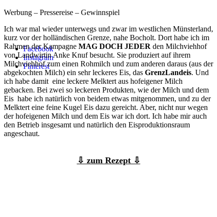
Werbung – Pressereise – Gewinnspiel
Ich war mal wieder unterwegs und zwar im westlichen Münsterland,
kurz vor der holländischen Grenze, nahe Bocholt. Dort habe ich im
Rahmen der Kampagne
MAG DOCH JEDER
den Milchviehhof
Facebook
von Landwirtin Anke Knuf besucht. Sie produziert auf ihrem
Instagram
Milchviehhof zum einen Rohmilch und zum anderen daraus (aus der
Pinterest
abgekochten Milch) ein sehr leckeres Eis, das
GrenzLandeis
. Und
ich habe damit eine leckere Melktert aus hofeigener Milch
gebacken. Bei zwei so leckeren Produkten, wie der Milch und dem
Eis habe ich natürlich von beidem etwas mitgenommen, und zu der
Melktert eine feine Kugel Eis dazu gereicht. Aber, nicht nur wegen
der hofeigenen Milch und dem Eis war ich dort. Ich habe mir auch
den Betrieb insgesamt und natürlich den Eisproduktionsraum
angeschaut.
⇩ zum Rezept ⇩