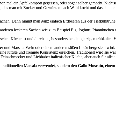
chon mal ein Apfelkompott gegessen, oder sogar selber gemacht. Nichtsd
en, das man mit Zucker und Gewürzen nach Wahl kocht und das dann ein
chen. Dann nimmt man ganz einfach Erdbeeren aus der Tiefkühltruhe, i
anderen leckeren Sachen wie zum Beispiel Eis, Joghurt, Pfannkuchen e
ischen Küche ist und durchaus, besonders bei dem jetzigen trübkalten
cker und Marsala-Wein oder einem anderen süßen Likör hergestellt wird.
ne luftige und cremige Konsistenz erreichen. Traditionell wird sie war
Feinschmecker und Liebhaber italienischer Küche, aber auch für alle 
 traditionellen Marsala verwendet, sondern den
Gallo Moscato
, einem