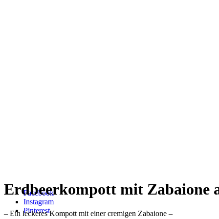
Erdbeerkompott mit Zabaione 
Facebook
Instagram
Pinterest
– Ein leckeres Kompott mit einer cremigen Zabaione –