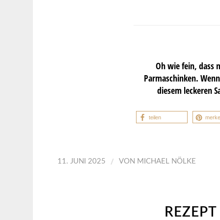
Oh wie fein, dass n
Parmaschinken. Wenn i
diesem leckeren S
teilen
merk
/
11. JUNI 2025
VON
MICHAEL NÖLKE
REZEPT