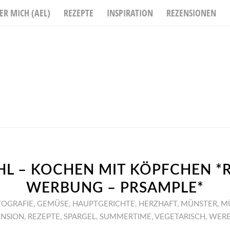
ER MICH (AEL)
REZEPTE
INSPIRATION
REZENSIONEN
L – KOCHEN MIT KÖPFCHEN *R
WERBUNG – PRSAMPLE*
TOGRAFIE
,
GEMÜSE
,
HAUPTGERICHTE
,
HERZHAFT
,
MÜNSTER
,
M
ENSION
,
REZEPTE
,
SPARGEL
,
SUMMERTIME
,
VEGETARISCH
,
WER