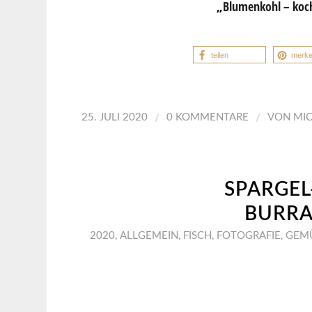
„
Blumenkohl – koc
teilen
merk
/
/
25. JULI 2020
0 KOMMENTARE
VON
MI
SPARGEL
BURRA
2020
,
ALLGEMEIN
,
FISCH
,
FOTOGRAFIE
,
GEM