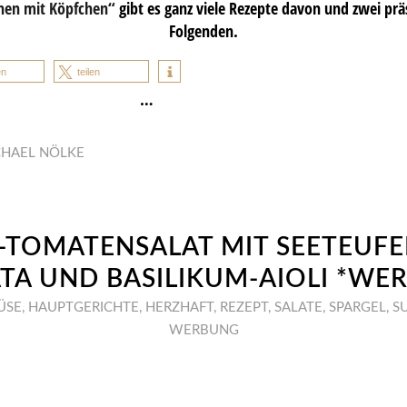
hen mit Köpfchen“
gibt es ganz viele Rezepte davon und zwei prä
Folgenden.
en
teilen
…
CHAEL NÖLKE
-TOMATENSALAT MIT SEETEUFE
TA UND BASILIKUM-AIOLI *WE
ÜSE
,
HAUPTGERICHTE
,
HERZHAFT
,
REZEPT
,
SALATE
,
SPARGEL
,
S
WERBUNG