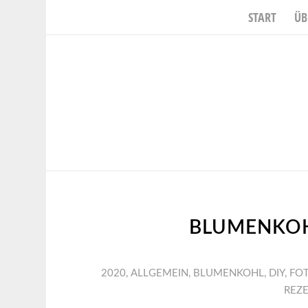
START
ÜB
BLUMENKOH
2020
,
ALLGEMEIN
,
BLUMENKOHL
,
DIY
,
FO
REZ