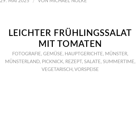
/
29. MAI 2025
VON
MICHAEL NÖLKE
LEICHTER FRÜHLINGSSALAT
MIT TOMATEN
FOTOGRAFIE
,
GEMÜSE
,
HAUPTGERICHTE
,
MÜNSTER
,
MÜNSTERLAND
,
PICKNICK
,
REZEPT
,
SALATE
,
SUMMERTIME
,
VEGETARISCH
,
VORSPEISE