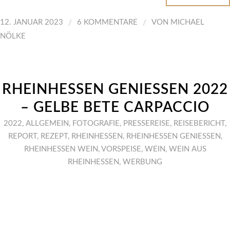
/
/
12. JANUAR 2023
6 KOMMENTARE
VON
MICHAEL
NÖLKE
RHEINHESSEN GENIESSEN 2022
– GELBE BETE CARPACCIO
2022
,
ALLGEMEIN
,
FOTOGRAFIE
,
PRESSEREISE
,
REISEBERICHT
,
REPORT
,
REZEPT
,
RHEINHESSEN
,
RHEINHESSEN GENIESSEN
,
RHEINHESSEN WEIN
,
VORSPEISE
,
WEIN
,
WEIN AUS
RHEINHESSEN
,
WERBUNG