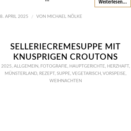
Weiterlesen...
/
8. APRIL 2025
VON
MICHAEL NÖLKE
SELLERIECREMESUPPE MIT
KNUSPRIGEN CROUTONS
2025
,
ALLGEMEIN
,
FOTOGRAFIE
,
HAUPTGERICHTE
,
HERZHAFT
,
MÜNSTERLAND
,
REZEPT
,
SUPPE
,
VEGETARISCH
,
VORSPEISE
,
WEIHNACHTEN