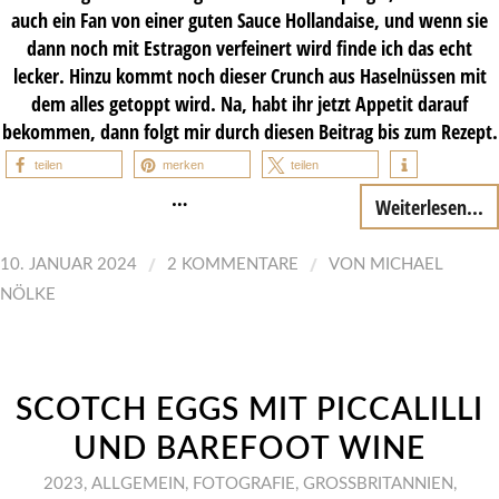
auch ein Fan von einer guten Sauce Hollandaise, und wenn sie
dann noch mit Estragon verfeinert wird finde ich das echt
lecker. Hinzu kommt noch dieser Crunch aus Haselnüssen mit
dem alles getoppt wird. Na, habt ihr jetzt Appetit darauf
bekommen, dann folgt mir durch diesen Beitrag bis zum Rezept.
teilen
merken
teilen
…
Weiterlesen...
/
/
10. JANUAR 2024
2 KOMMENTARE
VON
MICHAEL
NÖLKE
SCOTCH EGGS MIT PICCALILLI
UND BAREFOOT WINE
2023
,
ALLGEMEIN
,
FOTOGRAFIE
,
GROSSBRITANNIEN
,