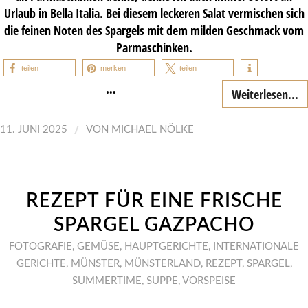
Urlaub in Bella Italia. Bei diesem leckeren Salat vermischen sich
die feinen Noten des Spargels mit dem milden Geschmack vom
Parmaschinken.
teilen
merken
teilen
…
Weiterlesen...
/
11. JUNI 2025
VON
MICHAEL NÖLKE
REZEPT FÜR EINE FRISCHE
SPARGEL GAZPACHO
FOTOGRAFIE
,
GEMÜSE
,
HAUPTGERICHTE
,
INTERNATIONALE
GERICHTE
,
MÜNSTER
,
MÜNSTERLAND
,
REZEPT
,
SPARGEL
,
SUMMERTIME
,
SUPPE
,
VORSPEISE