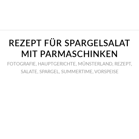
REZEPT FÜR SPARGELSALAT
MIT PARMASCHINKEN
FOTOGRAFIE
,
HAUPTGERICHTE
,
MÜNSTERLAND
,
REZEPT
,
SALATE
,
SPARGEL
,
SUMMERTIME
,
VORSPEISE