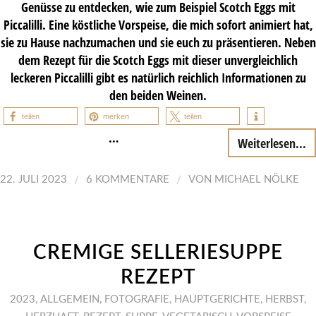
Genüsse zu entdecken, wie zum Beispiel Scotch Eggs mit
Piccalilli. Eine köstliche Vorspeise, die mich sofort animiert hat,
sie zu Hause nachzumachen und sie euch zu präsentieren. Neben
dem Rezept für die Scotch Eggs mit dieser unvergleichlich
leckeren Piccalilli gibt es natürlich reichlich Informationen zu
den beiden Weinen.
teilen
merken
teilen
…
Weiterlesen...
/
/
22. JULI 2023
6 KOMMENTARE
VON
MICHAEL NÖLKE
CREMIGE SELLERIESUPPE
REZEPT
2023
,
ALLGEMEIN
,
FOTOGRAFIE
,
HAUPTGERICHTE
,
HERBST
,