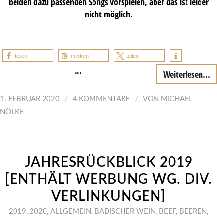
beiden dazu passenden Songs vorspielen, aber das ist leider
nicht möglich.
teilen
merken
teilen
…
Weiterlesen...
/
/
1. FEBRUAR 2020
4 KOMMENTARE
VON
MICHAEL
NÖLKE
JAHRESRÜCKBLICK 2019
[ENTHÄLT WERBUNG WG. DIV.
VERLINKUNGEN]
2019
,
2020
,
ALLGEMEIN
,
BADISCHER WEIN
,
BEEF
,
BEEREN
,