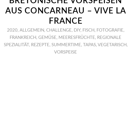
BRETONISCHE VORSPEISEN
AUS CONCARNEAU – VIVE LA
FRANCE
2020
,
ALLGEMEIN
,
CHALLENGE
,
DIY
,
FISCH
,
FOTOGRAFIE
,
FRANKREICH
,
GEMÜSE
,
MEERESFRÜCHTE
,
REGIONALE
SPEZIALITÄT
,
REZEPTE
,
SUMMERTIME
,
TAPAS
,
VEGETARISCH
,
VORSPEISE