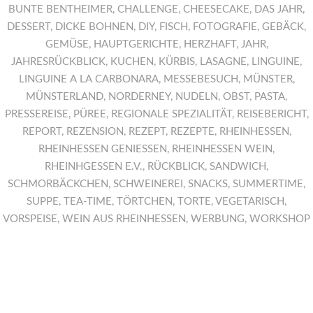
BUNTE BENTHEIMER
,
CHALLENGE
,
CHEESECAKE
,
DAS JAHR
,
DESSERT
,
DICKE BOHNEN
,
DIY
,
FISCH
,
FOTOGRAFIE
,
GEBÄCK
,
GEMÜSE
,
HAUPTGERICHTE
,
HERZHAFT
,
JAHR
,
JAHRESRÜCKBLICK
,
KUCHEN
,
KÜRBIS
,
LASAGNE
,
LINGUINE
,
LINGUINE A LA CARBONARA
,
MESSEBESUCH
,
MÜNSTER
,
MÜNSTERLAND
,
NORDERNEY
,
NUDELN
,
OBST
,
PASTA
,
PRESSEREISE
,
PÜREE
,
REGIONALE SPEZIALITÄT
,
REISEBERICHT
,
REPORT
,
REZENSION
,
REZEPT
,
REZEPTE
,
RHEINHESSEN
,
RHEINHESSEN GENIESSEN
,
RHEINHESSEN WEIN
,
RHEINHGESSEN E.V.
,
RÜCKBLICK
,
SANDWICH
,
SCHMORBÄCKCHEN
,
SCHWEINEREI
,
SNACKS
,
SUMMERTIME
,
SUPPE
,
TEA-TIME
,
TÖRTCHEN
,
TORTE
,
VEGETARISCH
,
VORSPEISE
,
WEIN AUS RHEINHESSEN
,
WERBUNG
,
WORKSHOP