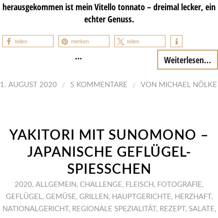
herausgekommen ist mein Vitello tonnato – dreimal lecker, ein
echter Genuss.
teilen
merken
teilen
…
Weiterlesen...
/
/
1. AUGUST 2020
5 KOMMENTARE
VON
MICHAEL NÖLKE
YAKITORI MIT SUNOMONO –
JAPANISCHE GEFLÜGEL-
SPIESSCHEN
2020
,
ALLGEMEIN
,
CHALLENGE
,
FLEISCH
,
FOTOGRAFIE
,
GEFLÜGEL
,
GEMÜSE
,
GRILLEN
,
HAUPTGERICHTE
,
HERZHAFT
,
NATIONALGERICHT
,
REGIONALE SPEZIALITÄT
,
REZEPT
,
SALATE
,