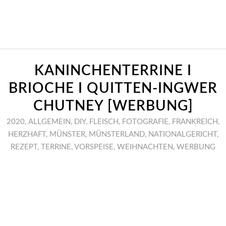
KANINCHENTERRINE I
BRIOCHE I QUITTEN-INGWER
CHUTNEY [WERBUNG]
2020
,
ALLGEMEIN
,
DIY
,
FLEISCH
,
FOTOGRAFIE
,
FRANKREICH
,
HERZHAFT
,
MÜNSTER
,
MÜNSTERLAND
,
NATIONALGERICHT
,
REZEPT
,
TERRINE
,
VORSPEISE
,
WEIHNACHTEN
,
WERBUNG