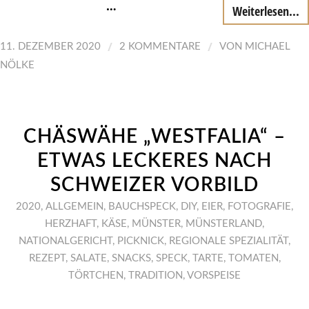
…
Weiterlesen...
/
/
11. DEZEMBER 2020
2 KOMMENTARE
VON
MICHAEL
NÖLKE
CHÄSWÄHE „WESTFALIA“ –
ETWAS LECKERES NACH
SCHWEIZER VORBILD
2020
,
ALLGEMEIN
,
BAUCHSPECK
,
DIY
,
EIER
,
FOTOGRAFIE
,
HERZHAFT
,
KÄSE
,
MÜNSTER
,
MÜNSTERLAND
,
NATIONALGERICHT
,
PICKNICK
,
REGIONALE SPEZIALITÄT
,
REZEPT
,
SALATE
,
SNACKS
,
SPECK
,
TARTE
,
TOMATEN
,
TÖRTCHEN
,
TRADITION
,
VORSPEISE