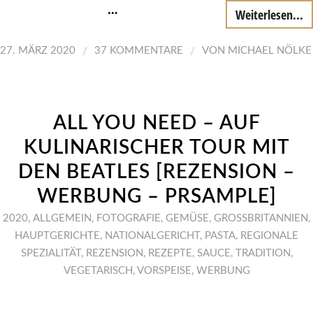
…
Weiterlesen...
/
/
27. MÄRZ 2020
37 KOMMENTARE
VON
MICHAEL NÖLKE
ALL YOU NEED – AUF
KULINARISCHER TOUR MIT
DEN BEATLES [REZENSION –
WERBUNG – PRSAMPLE]
2020
,
ALLGEMEIN
,
FOTOGRAFIE
,
GEMÜSE
,
GROSSBRITANNIEN
,
HAUPTGERICHTE
,
NATIONALGERICHT
,
PASTA
,
REGIONALE
SPEZIALITÄT
,
REZENSION
,
REZEPTE
,
SAUCE
,
TRADITION
,
VEGETARISCH
,
VORSPEISE
,
WERBUNG