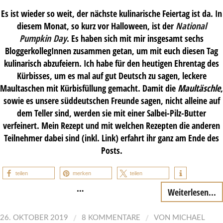
Es ist wieder so weit, der nächste kulinarische Feiertag ist da. In
diesem Monat, so kurz vor Halloween, ist der
National
Pumpkin Day
. Es haben sich mit mir insgesamt sechs
BloggerkollegInnen zusammen getan, um mit euch diesen Tag
kulinarisch abzufeiern. Ich habe für den heutigen Ehrentag des
Kürbisses, um es mal auf gut Deutsch zu sagen, leckere
Maultaschen mit Kürbisfüllung gemacht. Damit die
Maultäschle
,
sowie es unsere süddeutschen Freunde sagen, nicht alleine auf
dem Teller sind, werden sie mit einer Salbei-Pilz-Butter
verfeinert. Mein Rezept und mit welchen Rezepten die anderen
Teilnehmer dabei sind (inkl. Link) erfahrt ihr ganz am Ende des
Posts.
teilen
merken
teilen
…
Weiterlesen...
/
/
26. OKTOBER 2019
8 KOMMENTARE
VON
MICHAEL