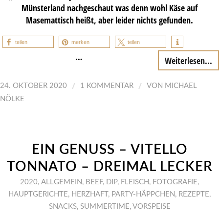
Münsterland nachgeschaut was denn wohl Käse auf
Masemattisch heißt, aber leider nichts gefunden.
teilen
merken
teilen
…
Weiterlesen...
/
/
24. OKTOBER 2020
1 KOMMENTAR
VON
MICHAEL
NÖLKE
EIN GENUSS – VITELLO
TONNATO – DREIMAL LECKER
2020
,
ALLGEMEIN
,
BEEF
,
DIP
,
FLEISCH
,
FOTOGRAFIE
,
HAUPTGERICHTE
,
HERZHAFT
,
PARTY-HÄPPCHEN
,
REZEPTE
,
SNACKS
,
SUMMERTIME
,
VORSPEISE