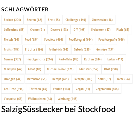
SCHLAGWÖRTER
Backen
(204)
Beeren
(82)
Brot
(45)
Challenge
(140)
Cheesecake
(48)
Coffeetime
(58)
Creme
(91)
Dessert
(123)
DIY
(193)
Erdbeeren
(47)
Fisch
(65)
Fleisch
(96)
Food
(654)
Foodfoto
(666)
Foodfotograf
(664)
Foodfotografie
(666)
Fruits
(187)
Früchte
(196)
Frühstück
(64)
Gebäck
(210)
Gemüse
(134)
Genuss
(357)
Hauptgerichte
(244)
Kartoffeln
(88)
Kuchen
(244)
Lecker
(419)
Marzipan
(42)
Meat
(88)
Michael Nölke
(671)
Münster
(352)
Obst
(220)
Orangen
(44)
Rezension
(51)
Rezept
(491)
Rezepte
(100)
Salat
(57)
Tarte
(64)
Tea-Time
(194)
Törtchen
(69)
Vanille
(114)
Vegan
(51)
Vegetarisch
(404)
Vorspeise
(66)
Weihnachten
(48)
Werbung
(143)
SalzigSüssLecker bei Stockfood