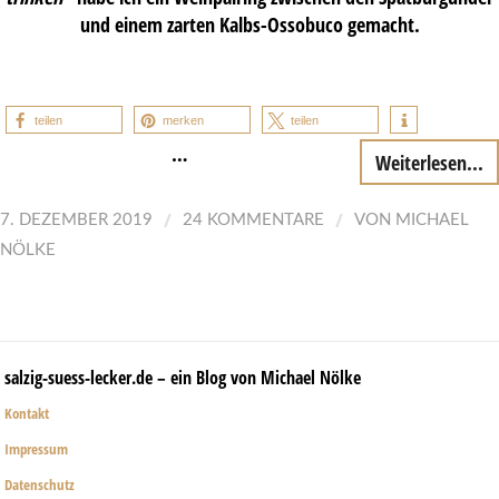
und einem zarten Kalbs-Ossobuco gemacht.
teilen
merken
teilen
…
Weiterlesen...
/
/
7. DEZEMBER 2019
24 KOMMENTARE
VON
MICHAEL
NÖLKE
salzig-suess-lecker.de – ein Blog von Michael Nölke
Kontakt
Impressum
Datenschutz