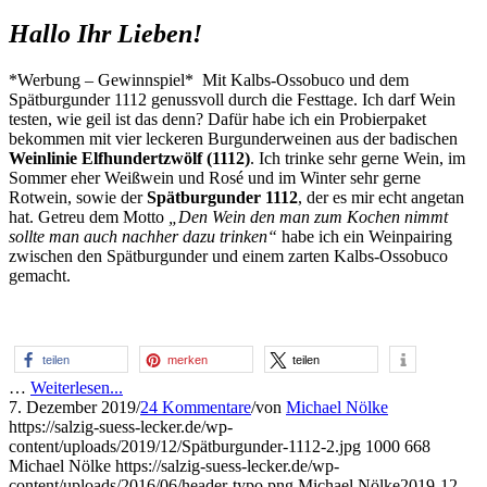
Hallo Ihr Lieben!
*Werbung – Gewinnspiel* Mit Kalbs-Ossobuco und dem
Spätburgunder 1112 genussvoll durch die Festtage. Ich darf Wein
testen, wie geil ist das denn? Dafür habe ich ein Probierpaket
bekommen mit vier leckeren Burgunderweinen aus der badischen
Weinlinie Elfhundertzwölf (1112)
. Ich trinke sehr gerne Wein, im
Sommer eher Weißwein und Rosé und im Winter sehr gerne
Rotwein, sowie der
Spätburgunder 1112
, der es mir echt angetan
hat. Getreu dem Motto
„Den Wein den man zum Kochen nimmt
sollte man auch nachher dazu trinken“
habe ich ein Weinpairing
zwischen den Spätburgunder und einem zarten Kalbs-Ossobuco
gemacht.
teilen
merken
teilen
…
Weiterlesen...
7. Dezember 2019
/
24 Kommentare
/
von
Michael Nölke
https://salzig-suess-lecker.de/wp-
content/uploads/2019/12/Spätburgunder-1112-2.jpg
1000
668
Michael Nölke
https://salzig-suess-lecker.de/wp-
content/uploads/2016/06/header-typo.png
Michael Nölke
2019-12-