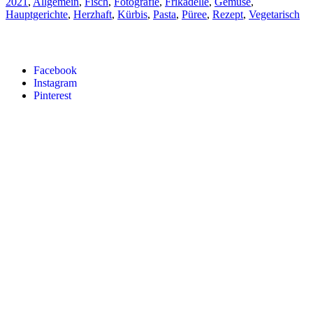
2021
,
Allgemein
,
Fisch
,
Fotografie
,
Frikadelle
,
Gemüse
,
Hauptgerichte
,
Herzhaft
,
Kürbis
,
Pasta
,
Püree
,
Rezept
,
Vegetarisch
Facebook
Instagram
Pinterest