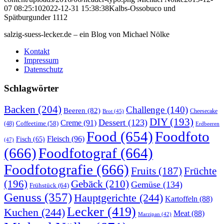
07 08:25:10
2022-12-31 15:38:38
Kalbs-Ossobuco und
Spätburgunder 1112
salzig-suess-lecker.de – ein Blog von Michael Nölke
Kontakt
Impressum
Datenschutz
Schlagwörter
Backen
(204)
Challenge
(140)
Beeren
(82)
Brot
(45)
Cheesecake
DIY
(193)
Dessert
(123)
Creme
(91)
Coffeetime
(58)
(48)
Erdbeeren
Food
(654)
Foodfoto
Fleisch
(96)
Fisch
(65)
(47)
(666)
Foodfotograf
(664)
Foodfotografie
(666)
Früchte
Fruits
(187)
(196)
Gebäck
(210)
Gemüse
(134)
Frühstück
(64)
Genuss
(357)
Hauptgerichte
(244)
Kartoffeln
(88)
Lecker
(419)
Kuchen
(244)
Meat
(88)
Marzipan
(42)