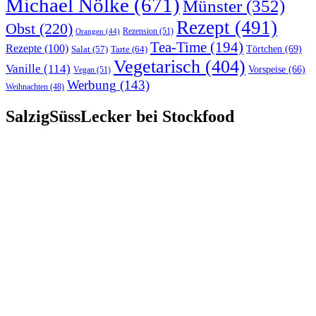
Michael Nölke
(671)
Münster
(352)
Rezept
(491)
Obst
(220)
Rezension
(51)
Orangen
(44)
Tea-Time
(194)
Rezepte
(100)
Törtchen
(69)
Tarte
(64)
Salat
(57)
Vegetarisch
(404)
Vanille
(114)
Vorspeise
(66)
Vegan
(51)
Werbung
(143)
Weihnachten
(48)
SalzigSüssLecker bei Stockfood