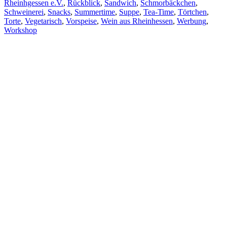
Rheinhgessen e.V.
,
Rückblick
,
Sandwich
,
Schmorbäckchen
,
Schweinerei
,
Snacks
,
Summertime
,
Suppe
,
Tea-Time
,
Törtchen
,
Torte
,
Vegetarisch
,
Vorspeise
,
Wein aus Rheinhessen
,
Werbung
,
Workshop