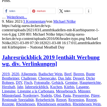
Posts.
teilen
merken
teilen
…
Weiterlesen...
9. März 2021
/
3 Kommentare
/
von
Michael Nölke
https://salzig-suess-lecker.de/wp-
content/uploads/2021/03/Lammfrikadellen-mit-Kuerbispueree-1-
von-6.jpg
1200
801
Michael Nölke
https://salzig-suess-
lecker.de/wp-content/uploads/2016/06/header-typo.png
Michael
Nölke
2021-03-09 07:30:18
2021-03-08 16:17:01
Lammfrikadellen
mit Kürbispüree – National Meatball Day
Jahresrückblick 2019 [enthält Werbung
wg. div. Verlinkungen]
2019
,
2020
,
Allgemein
,
Badischer Wein
,
Beef
,
Beeren
,
Bunte
Bentheimer
,
Challenge
,
Cheesecake
,
Das Jahr
,
Dessert
,
Dicke
Bohnen
,
DIY
,
Fisch
,
Fotografie
,
Gebäck
,
Gemüse
,
Hauptgerichte
,
Herzhaft
,
Jahr
,
Jahresrückblick
,
Kuchen
,
Kürbis
,
Lasagne
,
Linguine
,
Linguine a la Carbonara
,
Messebesuch
,
Münster
,
Münsterland
,
Norderney
,
Nudeln
,
Obst
,
Pasta
,
Pressereise
,
Püree
,
Regionale Spezialität
,
Reisebericht
,
Report
,
Rezension
,
Rezept
,
Rezepte
,
Rheinhessen
,
Rheinhessen genießen
,
Rheinhessen Wein
,