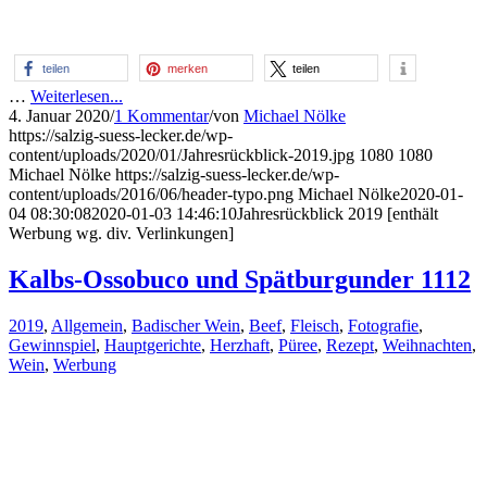
teilen
merken
teilen
…
Weiterlesen...
4. Januar 2020
/
1 Kommentar
/
von
Michael Nölke
https://salzig-suess-lecker.de/wp-
content/uploads/2020/01/Jahresrückblick-2019.jpg
1080
1080
Michael Nölke
https://salzig-suess-lecker.de/wp-
content/uploads/2016/06/header-typo.png
Michael Nölke
2020-01-
04 08:30:08
2020-01-03 14:46:10
Jahresrückblick 2019 [enthält
Werbung wg. div. Verlinkungen]
Kalbs-Ossobuco und Spätburgunder 1112
2019
,
Allgemein
,
Badischer Wein
,
Beef
,
Fleisch
,
Fotografie
,
Gewinnspiel
,
Hauptgerichte
,
Herzhaft
,
Püree
,
Rezept
,
Weihnachten
,
Wein
,
Werbung