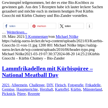
Gewinnspiel teilgenommen, bei der es eine Bio-Kochbox zu
gewinnen gab. Aus den 5 Rezepten habe ich lauter leckere Sachen
gezaubert und möchte euch in meinem heutigen Post Kürbis
Gnocchi mit Kürbis Chutney und Bio-Zander vorstellen.
teilen
merken
teilen
…
Weiterlesen...
19. März 2021
/
3 Kommentare
/
von
Michael Nölke
https://salzig-suess-lecker.de/wp-content/uploads/2021/03/Kuerbis-
Gnocchi-11-von-11.jpg
1200
801
Michael Nölke
https://salzig-
suess-lecker.de/wp-content/uploads/2016/06/header-typo.png
Michael Nölke
2021-03-19 07:30:37
2024-08-20 14:25:21
Kürbis
Gnocchi – Kürbis Chutney – Bio-Zander
Lammfrikadellen mit Kürbispüree –
National Meatball Day
2021
,
Allgemein
,
Challenge
,
DIY
,
Fleisch
,
Fotografie
,
Frikadelle
,
Gemüse
,
Hauptgerichte
,
Herzhaft
,
Kartoffel
,
Kürbis
,
Münsterland
,
Picknick
,
Püree
,
Rezepte