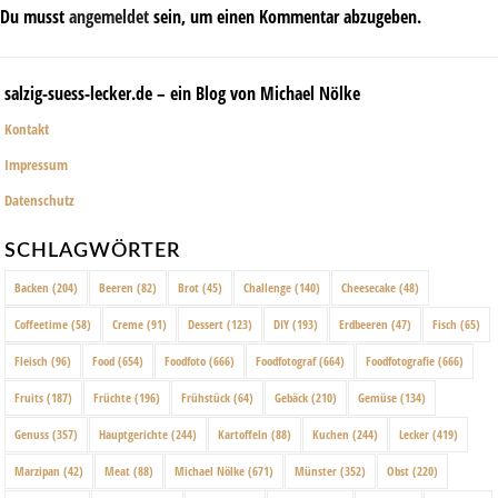
Du musst
angemeldet
sein, um einen Kommentar abzugeben.
salzig-suess-lecker.de – ein Blog von Michael Nölke
Kontakt
Impressum
Datenschutz
SCHLAGWÖRTER
Backen
(204)
Beeren
(82)
Brot
(45)
Challenge
(140)
Cheesecake
(48)
Coffeetime
(58)
Creme
(91)
Dessert
(123)
DIY
(193)
Erdbeeren
(47)
Fisch
(65)
Fleisch
(96)
Food
(654)
Foodfoto
(666)
Foodfotograf
(664)
Foodfotografie
(666)
Fruits
(187)
Früchte
(196)
Frühstück
(64)
Gebäck
(210)
Gemüse
(134)
Genuss
(357)
Hauptgerichte
(244)
Kartoffeln
(88)
Kuchen
(244)
Lecker
(419)
Marzipan
(42)
Meat
(88)
Michael Nölke
(671)
Münster
(352)
Obst
(220)