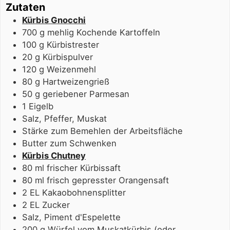
Zutaten
Kürbis Gnocchi
700
g
mehlig Kochende Kartoffeln
100
g
Kürbistrester
20
g
Kürbispulver
120
g
Weizenmehl
80
g
Hartweizengrieß
50
g
geriebener Parmesan
1
Eigelb
Salz, Pfeffer, Muskat
Stärke zum Bemehlen der Arbeitsfläche
Butter zum Schwenken
Kürbis Chutney
80
ml
frischer Kürbissaft
80
ml
frisch gepresster Orangensaft
2
EL
Kakaobohnensplitter
2
EL
Zucker
Salz, Piment d'Espelette
200
g
Würfel vom Muskatkürbis (oder