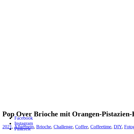
Pop Over Brioche mit Orangen-Pistazien-B
Facebook
Instagram
2021
,
Allgemein
,
Brioche
,
Challenge
,
Coffee
,
Coffeetime
,
DIY
,
Fotog
Pinterest