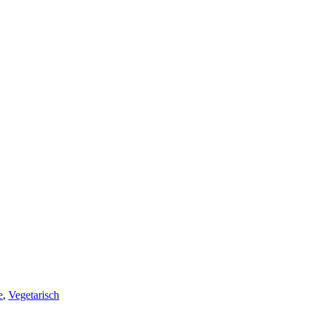
e
,
Vegetarisch