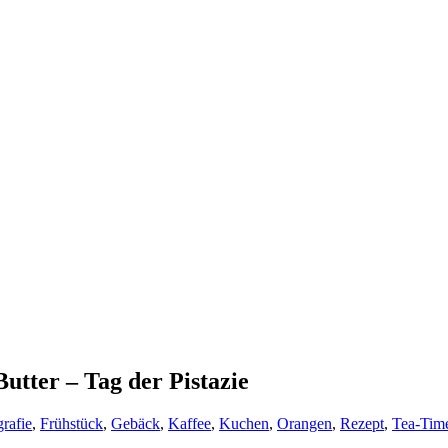
utter – Tag der Pistazie
rafie
,
Frühstück
,
Gebäck
,
Kaffee
,
Kuchen
,
Orangen
,
Rezept
,
Tea-Tim