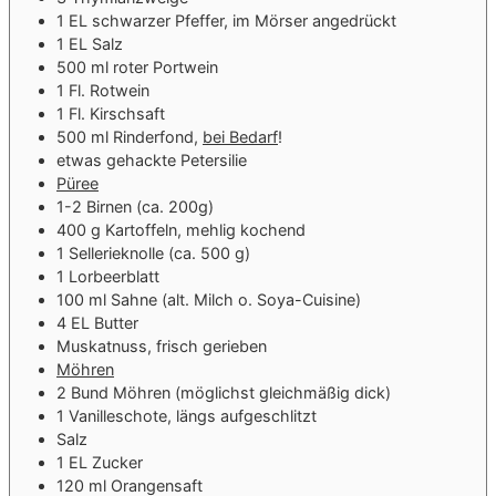
1
EL
schwarzer Pfeffer, im Mörser angedrückt
1
EL
Salz
500
ml
roter Portwein
1
Fl.
Rotwein
1
Fl.
Kirschsaft
500
ml
Rinderfond,
bei Bedarf
!
etwas gehackte Petersilie
Püree
1-2
Birnen (ca. 200g)
400
g
Kartoffeln, mehlig kochend
1
Sellerieknolle (ca. 500 g)
1
Lorbeerblatt
100
ml
Sahne (alt. Milch o. Soya-Cuisine)
4
EL
Butter
Muskatnuss, frisch gerieben
Möhren
2
Bund
Möhren (möglichst gleichmäßig dick)
1
Vanilleschote, längs aufgeschlitzt
Salz
1
EL
Zucker
120
ml
Orangensaft