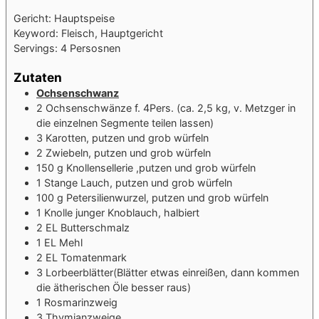
Gericht:
Hauptspeise
Keyword:
Fleisch, Hauptgericht
Servings:
4
Persosnen
Zutaten
Ochsenschwanz
2
Ochsenschwänze f. 4Pers. (ca. 2,5 kg, v. Metzger in
die einzelnen Segmente teilen lassen)
3
Karotten, putzen und grob würfeln
2
Zwiebeln, putzen und grob würfeln
150
g
Knollensellerie ,putzen und grob würfeln
1
Stange
Lauch, putzen und grob würfeln
100
g
Petersilienwurzel, putzen und grob würfeln
1
Knolle
junger Knoblauch, halbiert
2
EL
Butterschmalz
1
EL
Mehl
2
EL
Tomatenmark
3
Lorbeerblätter(Blätter etwas einreißen, dann kommen
die ätherischen Öle besser raus)
1
Rosmarinzweig
3
Thymianzweige