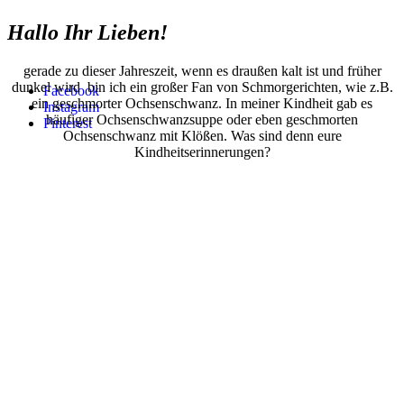
Hallo Ihr Lieben!
gerade zu dieser Jahreszeit, wenn es draußen kalt ist und früher
dunkel wird bin ich ein großer Fan von Schmorgerichten, wie z.B.
Facebook
ein geschmorter Ochsenschwanz. In meiner Kindheit gab es
Instagram
häufiger Ochsenschwanzsuppe oder eben geschmorten
Pinterest
Ochsenschwanz mit Klößen. Was sind denn eure
Kindheitserinnerungen?