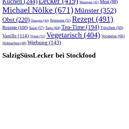
Lecker
(419)
Kuchen
(244)
Meat
(88)
Marzipan
(42)
Michael Nölke
(671)
Münster
(352)
Rezept
(491)
Obst
(220)
Rezension
(51)
Orangen
(44)
Tea-Time
(194)
Rezepte
(100)
Törtchen
(69)
Tarte
(64)
Salat
(57)
Vegetarisch
(404)
Vanille
(114)
Vorspeise
(66)
Vegan
(51)
Werbung
(143)
Weihnachten
(48)
SalzigSüssLecker bei Stockfood