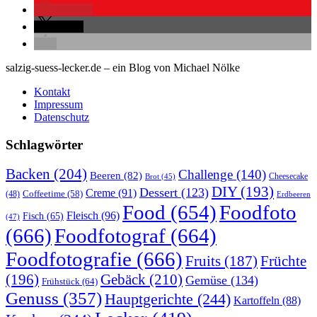
merken
teilen
salzig-suess-lecker.de – ein Blog von Michael Nölke
Kontakt
Impressum
Datenschutz
Schlagwörter
Backen
(204)
Challenge
(140)
Beeren
(82)
Brot
(45)
Cheesecake
DIY
(193)
Dessert
(123)
Creme
(91)
Coffeetime
(58)
(48)
Erdbeeren
Food
(654)
Foodfoto
Fleisch
(96)
Fisch
(65)
(47)
(666)
Foodfotograf
(664)
Foodfotografie
(666)
Früchte
Fruits
(187)
(196)
Gebäck
(210)
Gemüse
(134)
Frühstück
(64)
Genuss
(357)
Hauptgerichte
(244)
Kartoffeln
(88)