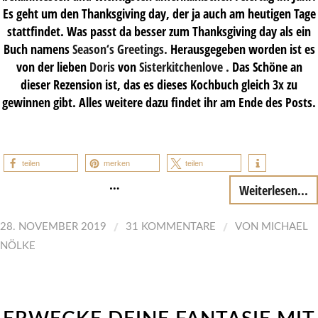
Es geht um den Thanksgiving day, der ja auch am heutigen Tage
stattfindet. Was passt da besser zum Thanksgiving day als ein
Buch namens
Season‘s Greetings.
Herausgegeben worden ist es
von der lieben
Doris
von
Sisterkitchenlove
.
Das Schöne an
dieser Rezension ist, das es dieses Kochbuch gleich 3x zu
gewinnen gibt. Alles weitere dazu findet ihr am Ende des Posts.
teilen
merken
teilen
…
Weiterlesen...
/
/
28. NOVEMBER 2019
31 KOMMENTARE
VON
MICHAEL
NÖLKE