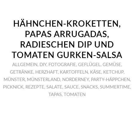
HÄHNCHEN-KROKETTEN,
PAPAS ARRUGADAS,
RADIESCHEN DIP UND
TOMATEN GURKEN-SALSA
ALLGEMEIN
,
DIY
,
FOTOGRAFIE
,
GEFLÜGEL
,
GEMÜSE
,
GETRÄNKE
,
HERZHAFT
,
KARTOFFELN
,
KÄSE
,
KETCHUP
,
MÜNSTER
,
MÜNSTERLAND
,
NORDERNEY
,
PARTY-HÄPPCHEN
,
PICKNICK
,
REZEPTE
,
SALATE
,
SAUCE
,
SNACKS
,
SUMMERTIME
,
TAPAS
,
TOMATEN