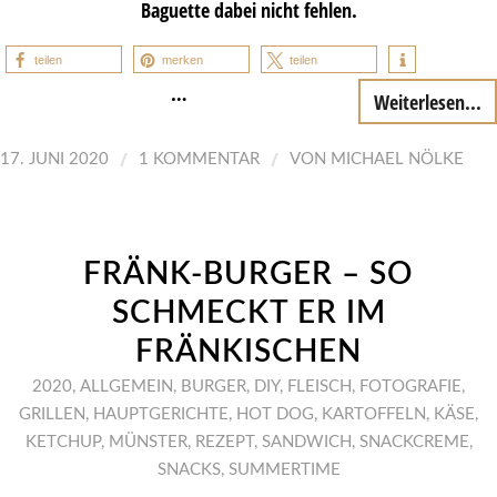
Baguette dabei nicht fehlen.
teilen
merken
teilen
…
Weiterlesen...
/
/
17. JUNI 2020
1 KOMMENTAR
VON
MICHAEL NÖLKE
FRÄNK-BURGER – SO
SCHMECKT ER IM
FRÄNKISCHEN
2020
,
ALLGEMEIN
,
BURGER
,
DIY
,
FLEISCH
,
FOTOGRAFIE
,
GRILLEN
,
HAUPTGERICHTE
,
HOT DOG
,
KARTOFFELN
,
KÄSE
,
KETCHUP
,
MÜNSTER
,
REZEPT
,
SANDWICH
,
SNACKCREME
,
SNACKS
,
SUMMERTIME