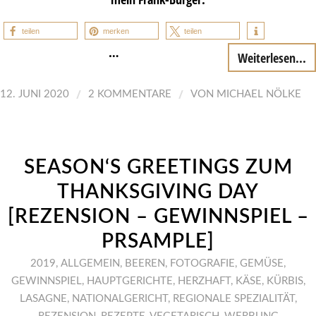
teilen
merken
teilen
…
Weiterlesen...
/
/
12. JUNI 2020
2 KOMMENTARE
VON
MICHAEL NÖLKE
SEASON‘S GREETINGS ZUM
THANKSGIVING DAY
[REZENSION – GEWINNSPIEL –
PRSAMPLE]
2019
,
ALLGEMEIN
,
BEEREN
,
FOTOGRAFIE
,
GEMÜSE
,
GEWINNSPIEL
,
HAUPTGERICHTE
,
HERZHAFT
,
KÄSE
,
KÜRBIS
,
LASAGNE
,
NATIONALGERICHT
,
REGIONALE SPEZIALITÄT
,