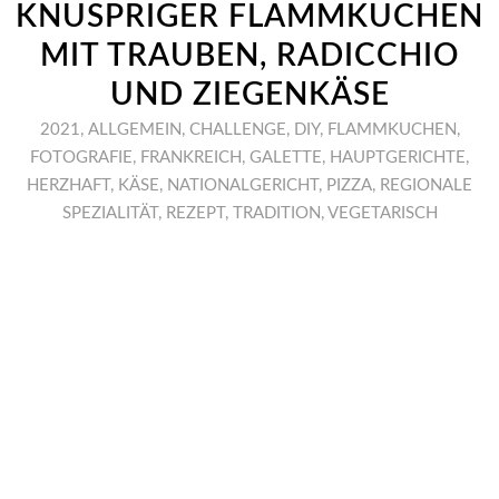
KNUSPRIGER FLAMMKUCHEN
MIT TRAUBEN, RADICCHIO
UND ZIEGENKÄSE
2021
,
ALLGEMEIN
,
CHALLENGE
,
DIY
,
FLAMMKUCHEN
,
FOTOGRAFIE
,
FRANKREICH
,
GALETTE
,
HAUPTGERICHTE
,
HERZHAFT
,
KÄSE
,
NATIONALGERICHT
,
PIZZA
,
REGIONALE
SPEZIALITÄT
,
REZEPT
,
TRADITION
,
VEGETARISCH