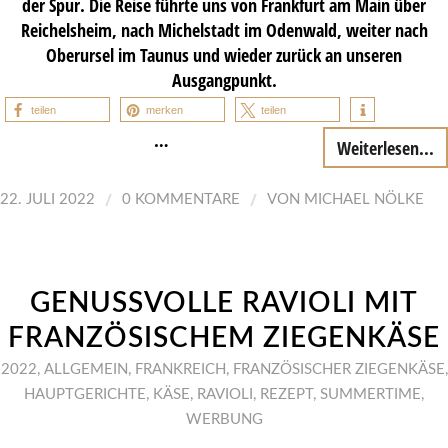
der Spur. Die Reise führte uns von Frankfurt am Main über
Reichelsheim, nach Michelstadt im Odenwald, weiter nach
Oberursel im Taunus und wieder zurück an unseren
Ausgangpunkt.
teilen
merken
teilen
…
Weiterlesen...
/
/
22. JULI 2022
0 KOMMENTARE
VON
MICHAEL NÖLKE
GENUSSVOLLE RAVIOLI MIT
FRANZÖSISCHEM ZIEGENKÄSE
2022
,
ALLGEMEIN
,
FRANKREICH
,
FRANZÖSISCHER ZIEGENKÄSE
,
HAUPTGERICHTE
,
KÄSE
,
RAVIOLI
,
REZEPT
,
SUMMERTIME
,
WERBUNG