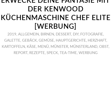
ERWECKE DEINE FANTASIE MIT
DER KENWOOD
KÜCHENMASCHINE CHEF ELITE
[WERBUNG]
2019
,
ALLGEMEIN
,
BIRNEN
,
DESSERT
,
DIY
,
FOTOGRAFIE
,
GALETTE
,
GEBÄCK
,
GEMÜSE
,
HAUPTGERICHTE
,
HERZHAFT
,
KARTOFFELN
,
KÄSE
,
MENÜ
,
MÜNSTER
,
MÜNSTERLAND
,
OBST
,
REPORT
,
REZEPTE
,
SPECK
,
TEA-TIME
,
WERBUNG