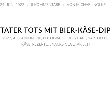
/
/
24. JUNI 2022
8 KOMMENTARE
VON
MICHAEL NÖLKE
TATER TOTS MIT BIER-KÄSE-DIP
2022
,
ALLGEMEIN
,
DIP
,
FOTOGRAFIE
,
HERZHAFT
,
KARTOFFEL
,
KÄSE
,
REZEPTE
,
SNACKS
,
VEGETARISCH