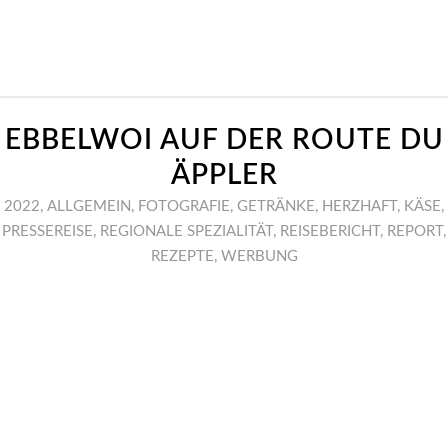
EBBELWOI AUF DER ROUTE DU
ÄPPLER
2022
,
ALLGEMEIN
,
FOTOGRAFIE
,
GETRÄNKE
,
HERZHAFT
,
KÄSE
,
PRESSEREISE
,
REGIONALE SPEZIALITÄT
,
REISEBERICHT
,
REPORT
,
REZEPTE
,
WERBUNG