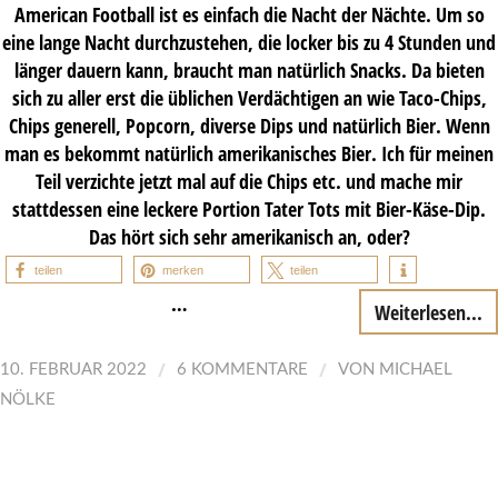
American Football ist es einfach die Nacht der Nächte. Um so
eine lange Nacht durchzustehen, die locker bis zu 4 Stunden und
länger dauern kann, braucht man natürlich Snacks. Da bieten
sich zu aller erst die üblichen Verdächtigen an wie Taco-Chips,
Chips generell, Popcorn, diverse Dips und natürlich Bier. Wenn
man es bekommt natürlich amerikanisches Bier. Ich für meinen
Teil verzichte jetzt mal auf die Chips etc. und mache mir
stattdessen eine leckere Portion Tater Tots mit Bier-Käse-Dip.
Das hört sich sehr amerikanisch an, oder?
teilen
merken
teilen
…
Weiterlesen...
/
/
10. FEBRUAR 2022
6 KOMMENTARE
VON
MICHAEL
NÖLKE