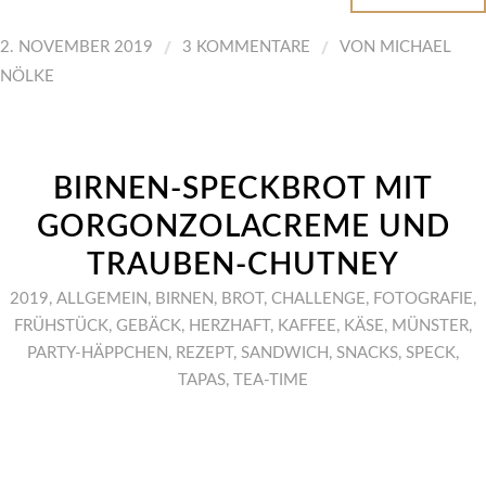
/
/
2. NOVEMBER 2019
3 KOMMENTARE
VON
MICHAEL
NÖLKE
BIRNEN-SPECKBROT MIT
GORGONZOLACREME UND
TRAUBEN-CHUTNEY
2019
,
ALLGEMEIN
,
BIRNEN
,
BROT
,
CHALLENGE
,
FOTOGRAFIE
,
FRÜHSTÜCK
,
GEBÄCK
,
HERZHAFT
,
KAFFEE
,
KÄSE
,
MÜNSTER
,
PARTY-HÄPPCHEN
,
REZEPT
,
SANDWICH
,
SNACKS
,
SPECK
,
TAPAS
,
TEA-TIME