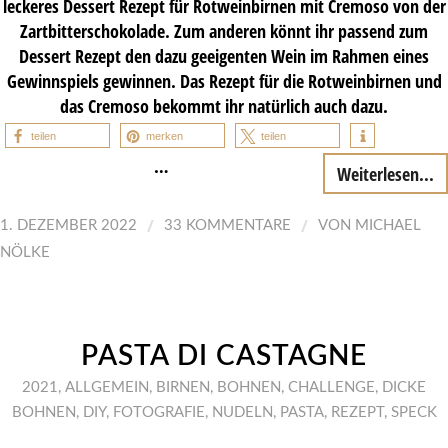
leckeres Dessert Rezept für Rotweinbirnen mit Cremoso von der
Zartbitterschokolade. Zum anderen könnt ihr passend zum
Dessert Rezept den dazu geeigenten Wein im Rahmen eines
Gewinnspiels gewinnen. Das Rezept für die Rotweinbirnen und
das Cremoso bekommt ihr natürlich auch dazu.
teilen
merken
teilen
…
Weiterlesen...
/
/
1. DEZEMBER 2022
33 KOMMENTARE
VON
MICHAEL
NÖLKE
PASTA DI CASTAGNE
2021
,
ALLGEMEIN
,
BIRNEN
,
BOHNEN
,
CHALLENGE
,
DICKE
BOHNEN
,
DIY
,
FOTOGRAFIE
,
NUDELN
,
PASTA
,
REZEPT
,
SPECK