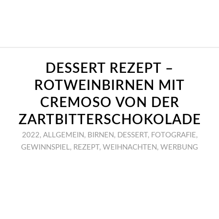
DESSERT REZEPT –
ROTWEINBIRNEN MIT
CREMOSO VON DER
ZARTBITTERSCHOKOLADE
2022
,
ALLGEMEIN
,
BIRNEN
,
DESSERT
,
FOTOGRAFIE
,
GEWINNSPIEL
,
REZEPT
,
WEIHNACHTEN
,
WERBUNG