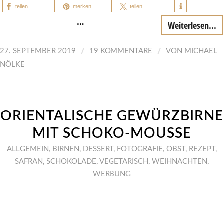
teilen
merken
teilen
…
Weiterlesen...
/
/
27. SEPTEMBER 2019
19 KOMMENTARE
VON
MICHAEL
NÖLKE
ORIENTALISCHE GEWÜRZBIRNE
MIT SCHOKO-MOUSSE
ALLGEMEIN
,
BIRNEN
,
DESSERT
,
FOTOGRAFIE
,
OBST
,
REZEPT
,
SAFRAN
,
SCHOKOLADE
,
VEGETARISCH
,
WEIHNACHTEN
,
WERBUNG