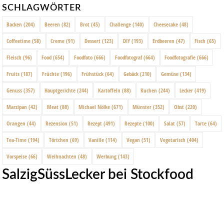
SCHLAGWÖRTER
Backen
(204)
Beeren
(82)
Brot
(45)
Challenge
(140)
Cheesecake
(48)
Coffeetime
(58)
Creme
(91)
Dessert
(123)
DIY
(193)
Erdbeeren
(47)
Fisch
(65)
Fleisch
(96)
Food
(654)
Foodfoto
(666)
Foodfotograf
(664)
Foodfotografie
(666)
Fruits
(187)
Früchte
(196)
Frühstück
(64)
Gebäck
(210)
Gemüse
(134)
Genuss
(357)
Hauptgerichte
(244)
Kartoffeln
(88)
Kuchen
(244)
Lecker
(419)
Marzipan
(42)
Meat
(88)
Michael Nölke
(671)
Münster
(352)
Obst
(220)
Orangen
(44)
Rezension
(51)
Rezept
(491)
Rezepte
(100)
Salat
(57)
Tarte
(64)
Tea-Time
(194)
Törtchen
(69)
Vanille
(114)
Vegan
(51)
Vegetarisch
(404)
Vorspeise
(66)
Weihnachten
(48)
Werbung
(143)
SalzigSüssLecker bei Stockfood