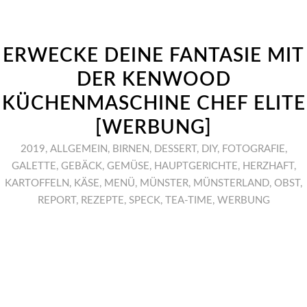
ERWECKE DEINE FANTASIE MIT
DER KENWOOD
KÜCHENMASCHINE CHEF ELITE
[WERBUNG]
2019
,
ALLGEMEIN
,
BIRNEN
,
DESSERT
,
DIY
,
FOTOGRAFIE
,
GALETTE
,
GEBÄCK
,
GEMÜSE
,
HAUPTGERICHTE
,
HERZHAFT
,
KARTOFFELN
,
KÄSE
,
MENÜ
,
MÜNSTER
,
MÜNSTERLAND
,
OBST
,
REPORT
,
REZEPTE
,
SPECK
,
TEA-TIME
,
WERBUNG