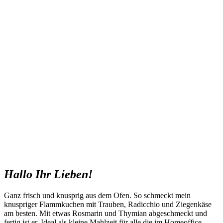
Hallo Ihr Lieben!
Ganz frisch und knusprig aus dem Ofen. So schmeckt mein
knuspriger Flammkuchen mit Trauben, Radicchio und Ziegenkäse
am besten. Mit etwas Rosmarin und Thymian abgeschmeckt und
fertig ist er. Ideal als kleine Mahlzeit für alle die im Homeoffice