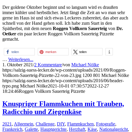
Der goldene Oktober beginnt und so langsam wird es draußen
immer kühler und herbstlicher. Jetzt fängt die Zeit an wo man sehr
gerne im Haus ist und sich etwas Leckeres zubereitet, das aber auch
schnell von der Hand gehen soll. Ich habe zum Start in den
Spätherbst, mit dem neuen
Roggen Vollkorn Sauerteig
von
Dr.
Oetker
ein paar leckere Roggen Vollkorn Sauerteig Pizzette
gemacht.
teilen
merken
teilen
…
Weiterlesen...
1. Oktober 2021
/
2 Kommentare
/
von
Michael Nölke
https://salzig-suess-lecker.de/wp-content/uploads/2021/09/Roggen-
Vollkorn-Sauerteig-Pizzette-22-von-23.jpg
1200
801
Michael Nölke
https://salzig-suess-lecker.de/wp-content/uploads/2016/06/header-
typo.png
Michael Nölke
2021-10-01 07:30:57
2022-12-27
18:24:46
Roggen Vollkorn Sauerteig Pizzette
Knuspriger Flammkuchen mit Trauben,
Radicchio und Ziegenkäse
2021
,
Allgemein
,
Challenge
,
DIY
,
Flammkuchen
,
Fotografie
,
Frankreich
,
Galette
,
Hauptgerichte
,
Herzhaft
,
Käse
,
Nationalgericht
,