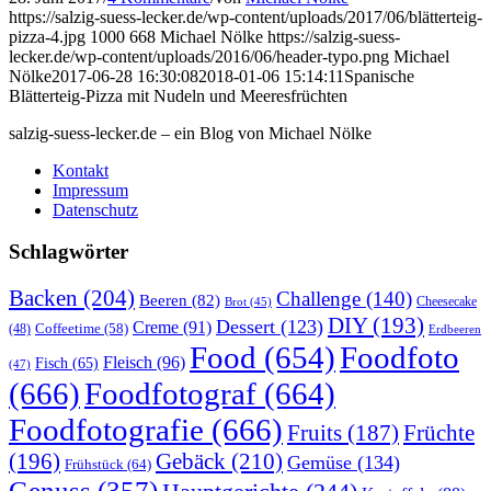
https://salzig-suess-lecker.de/wp-content/uploads/2017/06/blätterteig-
pizza-4.jpg
1000
668
Michael Nölke
https://salzig-suess-
lecker.de/wp-content/uploads/2016/06/header-typo.png
Michael
Nölke
2017-06-28 16:30:08
2018-01-06 15:14:11
Spanische
Blätterteig-Pizza mit Nudeln und Meeresfrüchten
salzig-suess-lecker.de – ein Blog von Michael Nölke
Kontakt
Impressum
Datenschutz
Schlagwörter
Backen
(204)
Challenge
(140)
Beeren
(82)
Brot
(45)
Cheesecake
DIY
(193)
Dessert
(123)
Creme
(91)
Coffeetime
(58)
(48)
Erdbeeren
Food
(654)
Foodfoto
Fleisch
(96)
Fisch
(65)
(47)
(666)
Foodfotograf
(664)
Foodfotografie
(666)
Früchte
Fruits
(187)
(196)
Gebäck
(210)
Gemüse
(134)
Frühstück
(64)
Genuss
(357)