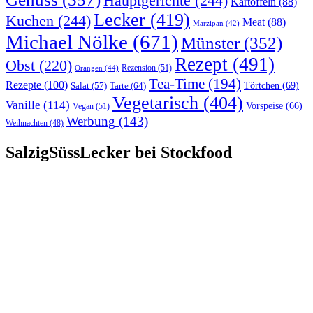
Hauptgerichte
(244)
Kartoffeln
(88)
Lecker
(419)
Kuchen
(244)
Meat
(88)
Marzipan
(42)
Michael Nölke
(671)
Münster
(352)
Rezept
(491)
Obst
(220)
Rezension
(51)
Orangen
(44)
Tea-Time
(194)
Rezepte
(100)
Törtchen
(69)
Tarte
(64)
Salat
(57)
Vegetarisch
(404)
Vanille
(114)
Vorspeise
(66)
Vegan
(51)
Werbung
(143)
Weihnachten
(48)
SalzigSüssLecker bei Stockfood