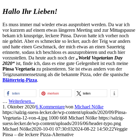
Hallo Ihr Lieben!
Es muss immer mal wieder etwas ausprobiert werden. Da war ich
vor kurzem auf einem etwas längeren Meeting und zur Mittagspause
bekam ich knusprige, leckere Pinsa. Davon hatte ich vorher noch
nie gehört. Aber es schmeckte so lecker, auch der Teig war anders
und hatte einen Geschmack, der mich etwas an einen Sauerteig
erinnerte, sodass ich beschloss es auszuprobieren und euch hier
vorzustellen. Da heute auch noch der
„World Vegetarian Day
2020“
ist, finde ich, dass es eine gute Gelegenheit ist euch meine
Pinsa Vegetaria
zu präsentieren. Sie ist etwas anders von der
Teigzusammensetzung als die bekannte Pizza, oder die spanische
Blätterteig-Pizza
.
teilen
merken
teilen
…
Weiterlesen...
1. Oktober 2020
/
6 Kommentare
/
von
Michael Nölke
https://salzig-suess-lecker.de/wp-content/uploads/2020/09/Pinsa-
Vegetaria-12-von-4.jpg
1000
668
Michael Nölke
https://salzig-
suess-lecker.de/wp-content/uploads/2016/06/header-typo.png
Michael Nölke
2020-10-01 07:30:03
2024-08-22 14:50:22
Veggie
Pinsa – die leckere Pizza-Alternative