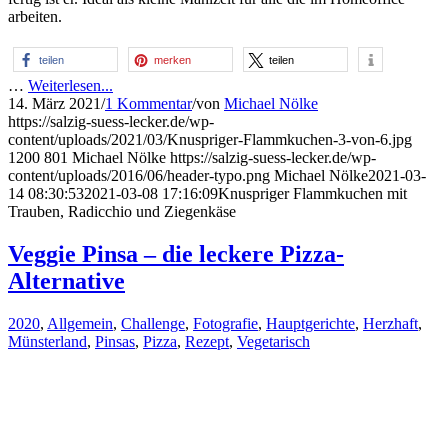
arbeiten.
teilen
merken
teilen
…
Weiterlesen...
14. März 2021
/
1 Kommentar
/
von
Michael Nölke
https://salzig-suess-lecker.de/wp-
content/uploads/2021/03/Knuspriger-Flammkuchen-3-von-6.jpg
1200
801
Michael Nölke
https://salzig-suess-lecker.de/wp-
content/uploads/2016/06/header-typo.png
Michael Nölke
2021-03-
14 08:30:53
2021-03-08 17:16:09
Knuspriger Flammkuchen mit
Trauben, Radicchio und Ziegenkäse
Veggie Pinsa – die leckere Pizza-
Alternative
2020
,
Allgemein
,
Challenge
,
Fotografie
,
Hauptgerichte
,
Herzhaft
,
Münsterland
,
Pinsas
,
Pizza
,
Rezept
,
Vegetarisch