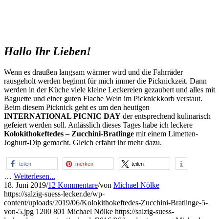
Hallo Ihr Lieben!
Wenn es draußen langsam wärmer wird und die Fahrräder
rausgeholt werden beginnt für mich immer die Picknickzeit. Dann
werden in der Küche viele kleine Leckereien gezaubert und alles mit
Baguette und einer guten Flache Wein im Picknickkorb verstaut.
Beim diesem Picknick geht es um den heutigen
INTERNATIONAL PICNIC DAY
der entsprechend kulinarisch
gefeiert werden soll. Anlässlich dieses Tages habe ich leckere
Kolokithokeftedes – Zucchini-Bratlinge
mit einem Limetten-
Joghurt-Dip gemacht. Gleich erfahrt ihr mehr dazu.
teilen
merken
teilen
…
Weiterlesen...
18. Juni 2019
/
12 Kommentare
/
von
Michael Nölke
https://salzig-suess-lecker.de/wp-
content/uploads/2019/06/Kolokithokeftedes-Zucchini-Bratlinge-5-
von-5.jpg
1200
801
Michael Nölke
https://salzig-suess-