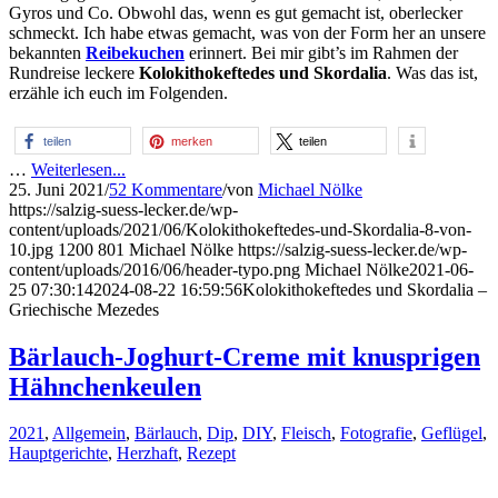
Gyros und Co. Obwohl das, wenn es gut gemacht ist, oberlecker
schmeckt. Ich habe etwas gemacht, was von der Form her an unsere
bekannten
Reibekuchen
erinnert. Bei mir gibt’s im Rahmen der
Rundreise leckere
Kolokithokeftedes und Skordalia
. Was das ist,
erzähle ich euch im Folgenden.
teilen
merken
teilen
…
Weiterlesen...
25. Juni 2021
/
52 Kommentare
/
von
Michael Nölke
https://salzig-suess-lecker.de/wp-
content/uploads/2021/06/Kolokithokeftedes-und-Skordalia-8-von-
10.jpg
1200
801
Michael Nölke
https://salzig-suess-lecker.de/wp-
content/uploads/2016/06/header-typo.png
Michael Nölke
2021-06-
25 07:30:14
2024-08-22 16:59:56
Kolokithokeftedes und Skordalia –
Griechische Mezedes
Bärlauch-Joghurt-Creme mit knusprigen
Hähnchenkeulen
2021
,
Allgemein
,
Bärlauch
,
Dip
,
DIY
,
Fleisch
,
Fotografie
,
Geflügel
,
Hauptgerichte
,
Herzhaft
,
Rezept