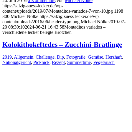
20. Juli 2019
/
6 Kommentare
/
von
Michael Nölke
https://salzig-suess-lecker.de/wp-
content/uploads/2019/07/Montaditos-variados-7-von-10.jpg
1198
800
Michael Nölke
https://salzig-suess-lecker.de/wp-
content/uploads/2016/06/header-typo.png
Michael Nölke
2019-07-
20 08:30:10
2024-06-21 16:43:58
Montaditos variados –
verschiedene lecker belegte Brötchen
Kolokithokeftedes – Zucchini-Bratlinge
2019
,
Allgemein
,
Challenge
,
Dip
,
Fotografie
,
Gemüse
,
Herzhaft
,
Nationalgericht
,
Picknick
,
Rezept
,
Summertime
,
Vegetarisch