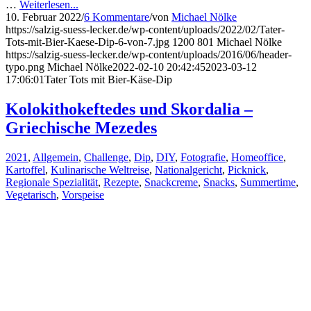
…
Weiterlesen...
10. Februar 2022
/
6 Kommentare
/
von
Michael Nölke
https://salzig-suess-lecker.de/wp-content/uploads/2022/02/Tater-
Tots-mit-Bier-Kaese-Dip-6-von-7.jpg
1200
801
Michael Nölke
https://salzig-suess-lecker.de/wp-content/uploads/2016/06/header-
typo.png
Michael Nölke
2022-02-10 20:42:45
2023-03-12
17:06:01
Tater Tots mit Bier-Käse-Dip
Kolokithokeftedes und Skordalia –
Griechische Mezedes
2021
,
Allgemein
,
Challenge
,
Dip
,
DIY
,
Fotografie
,
Homeoffice
,
Kartoffel
,
Kulinarische Weltreise
,
Nationalgericht
,
Picknick
,
Regionale Spezialität
,
Rezepte
,
Snackcreme
,
Snacks
,
Summertime
,
Vegetarisch
,
Vorspeise