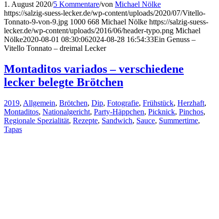
1. August 2020
/
5 Kommentare
/
von
Michael Nölke
https://salzig-suess-lecker.de/wp-content/uploads/2020/07/Vitello-
Tonnato-9-von-9.jpg
1000
668
Michael Nölke
https://salzig-suess-
lecker.de/wp-content/uploads/2016/06/header-typo.png
Michael
Nölke
2020-08-01 08:30:06
2024-08-28 16:54:33
Ein Genuss –
Vitello Tonnato – dreimal Lecker
Montaditos variados – verschiedene
lecker belegte Brötchen
2019
,
Allgemein
,
Brötchen
,
Dip
,
Fotografie
,
Frühstück
,
Herzhaft
,
Montaditos
,
Nationalgericht
,
Party-Häppchen
,
Picknick
,
Pinchos
,
Regionale Spezialität
,
Rezepte
,
Sandwich
,
Sauce
,
Summertime
,
Tapas