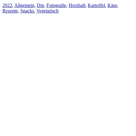
2022
,
Allgemein
,
Dip
,
Fotografie
,
Herzhaft
,
Kartoffel
,
Käse
,
Rezepte
,
Snacks
,
Vegetarisch