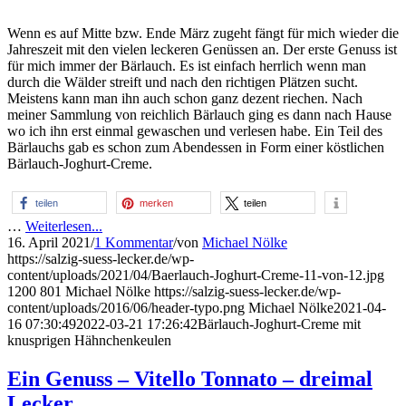
Wenn es auf Mitte bzw. Ende März zugeht fängt für mich wieder die
Jahreszeit mit den vielen leckeren Genüssen an. Der erste Genuss ist
für mich immer der Bärlauch. Es ist einfach herrlich wenn man
durch die Wälder streift und nach den richtigen Plätzen sucht.
Meistens kann man ihn auch schon ganz dezent riechen. Nach
meiner Sammlung von reichlich Bärlauch ging es dann nach Hause
wo ich ihn erst einmal gewaschen und verlesen habe. Ein Teil des
Bärlauchs gab es schon zum Abendessen in Form einer köstlichen
Bärlauch-Joghurt-Creme.
teilen
merken
teilen
…
Weiterlesen...
16. April 2021
/
1 Kommentar
/
von
Michael Nölke
https://salzig-suess-lecker.de/wp-
content/uploads/2021/04/Baerlauch-Joghurt-Creme-11-von-12.jpg
1200
801
Michael Nölke
https://salzig-suess-lecker.de/wp-
content/uploads/2016/06/header-typo.png
Michael Nölke
2021-04-
16 07:30:49
2022-03-21 17:26:42
Bärlauch-Joghurt-Creme mit
knusprigen Hähnchenkeulen
Ein Genuss – Vitello Tonnato – dreimal
Lecker