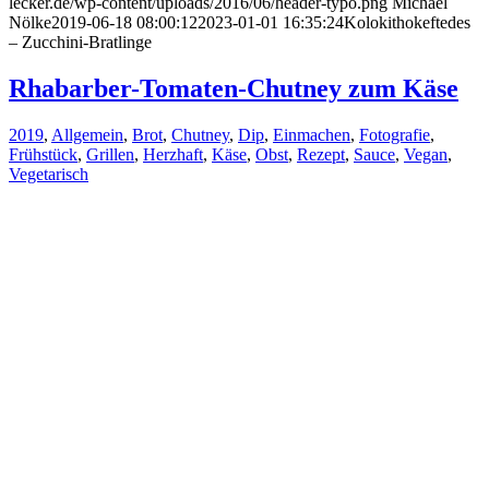
lecker.de/wp-content/uploads/2016/06/header-typo.png
Michael
Nölke
2019-06-18 08:00:12
2023-01-01 16:35:24
Kolokithokeftedes
– Zucchini-Bratlinge
Rhabarber-Tomaten-Chutney zum Käse
2019
,
Allgemein
,
Brot
,
Chutney
,
Dip
,
Einmachen
,
Fotografie
,
Frühstück
,
Grillen
,
Herzhaft
,
Käse
,
Obst
,
Rezept
,
Sauce
,
Vegan
,
Vegetarisch