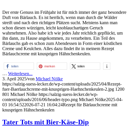
Der erste Genuss im Frühjahr ist für mich immer der ganz besondere
Duft von Bärlauch. Es ist herrlich, wenn man durch die Wälder
streift und nach den richtigen Plätzen sucht. Meistens kann man
schon diesen würzigen, leicht knoblauchartigen Geruch
wahrnehmen. Also habe ich wie jedes Jahr reichlich gepflückt, um
ihn dann, zu Hause angekommen, zu verarbeiten. Ein Teil des
Bärlauchs gab es schon zum Abendessen in Form einer köstlichen
Creme und Keulchen. Alles dazu findet ihr in meinem Rezept
Bärlauchcreme mit knusprigen Hähnchenkeulen.
teilen
merken
teilen
…
Weiterlesen...
3. April 2025
/
von
Michael Nölke
https://salzig-suess-lecker.de/wp-content/uploads/2025/04/Rezept-
fuer-Baerlauchcreme-mit-knusprigen-Haehnchenkeulen-2.jpg
1200
801
Michael Nölke
https://salzig-suess-lecker.de/wp-
content/uploads/2016/06/header-typo.png
Michael Nölke
2025-04-
03 16:54:52
2026-07-21 16:04:24
Rezept für Bärlauchcreme mit
knusprigen Hähnchenkeulen
Tater Tots mit Bier-Käse-Dip