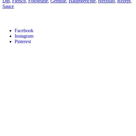
Dip
,
Fleisch
,
Fotografie
,
Gemüse
,
Hauptgerichte
,
Herzhaft
,
Rezept
,
Sauce
Facebook
Instagram
Pinterest