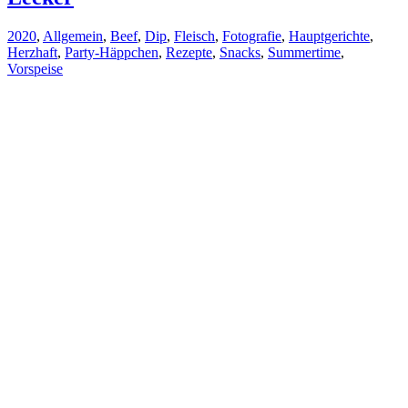
2020
,
Allgemein
,
Beef
,
Dip
,
Fleisch
,
Fotografie
,
Hauptgerichte
,
Herzhaft
,
Party-Häppchen
,
Rezepte
,
Snacks
,
Summertime
,
Vorspeise