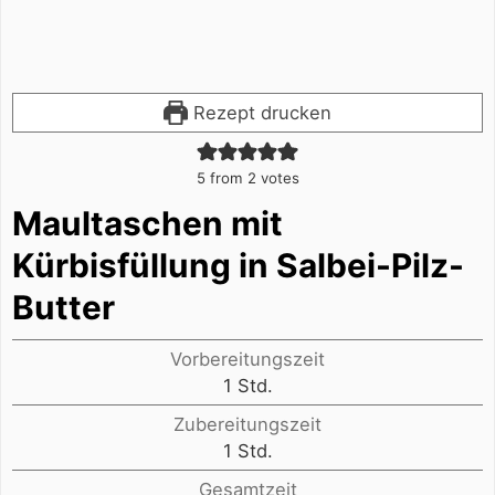
Rezept drucken
5
from
2
votes
Maultaschen mit
Kürbisfüllung in Salbei-Pilz-
Butter
Vorbereitungszeit
Stunde
1
Std.
Zubereitungszeit
Stunde
1
Std.
Gesamtzeit