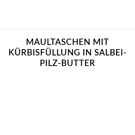
sagt:
sagt:
sagt:
sagt:
MAULTASCHEN MIT
KÜRBISFÜLLUNG IN SALBEI-
PILZ-BUTTER