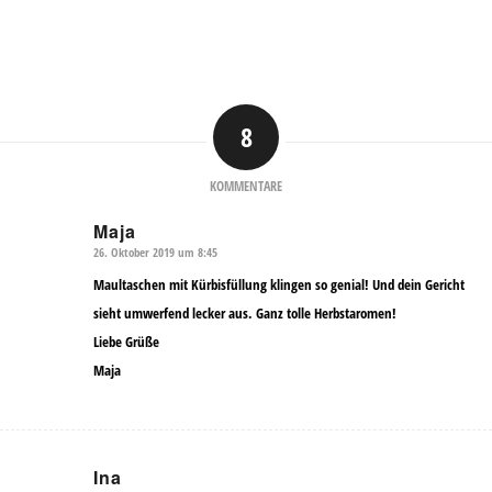
8
KOMMENTARE
Maja
26. Oktober 2019 um 8:45
sagte:
Maultaschen mit Kürbisfüllung klingen so genial! Und dein Gericht
sieht umwerfend lecker aus. Ganz tolle Herbstaromen!
Liebe Grüße
Maja
Ina