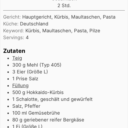
Stunden
2
Std.
Gericht:
Hauptgericht, Kürbis, Maultaschen, Pasta
Küche:
Deutschland
Keyword:
Kürbis, Maultaschen, Pasta, Pilze
Servings:
4
Zutaten
Teig
300
g
Mehl (Typ 405)
3
Eier (Größe L)
1
Prise
Salz
Füllung
500
g
Hokkaido-Kürbis
1
Schalotte, geschält und gewürfelt
Salz, Pfeffer
100
ml
Gemüsebrühe
80
g
geriebener reifer Bergkäse
1
Ei (Größe L)