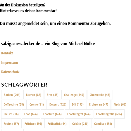
An der Diskussion beteiligen?
Hinterlasse uns deinen Kommentar!
Du musst
angemeldet
sein, um einen Kommentar abzugeben.
salzig-suess-lecker.de – ein Blog von Michael Nölke
Kontakt
Impressum
Datenschutz
SCHLAGWÖRTER
Backen
(204)
Beeren
(82)
Brot
(45)
Challenge
(140)
Cheesecake
(48)
Coffeetime
(58)
Creme
(91)
Dessert
(123)
DIY
(193)
Erdbeeren
(47)
Fisch
(65)
Fleisch
(96)
Food
(654)
Foodfoto
(666)
Foodfotograf
(664)
Foodfotografie
(666)
Fruits
(187)
Früchte
(196)
Frühstück
(64)
Gebäck
(210)
Gemüse
(134)