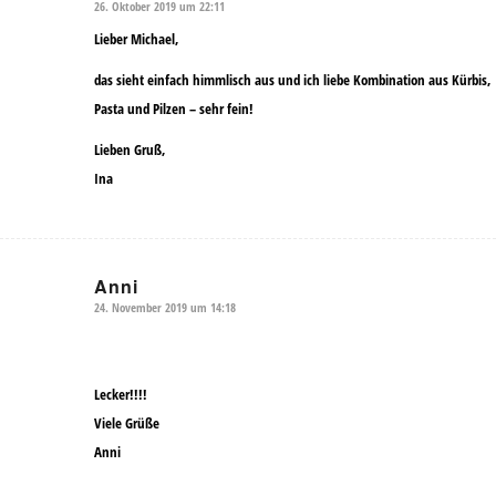
26. Oktober 2019 um 22:11
sagte:
Lieber Michael,
das sieht einfach himmlisch aus und ich liebe Kombination aus Kürbis,
Pasta und Pilzen – sehr fein!
Lieben Gruß,
Ina
Anni
24. November 2019 um 14:18
sagte:
Lecker!!!!
Viele Grüße
Anni