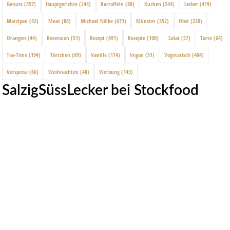
Genuss
(357)
Hauptgerichte
(244)
Kartoffeln
(88)
Kuchen
(244)
Lecker
(419)
Marzipan
(42)
Meat
(88)
Michael Nölke
(671)
Münster
(352)
Obst
(220)
Orangen
(44)
Rezension
(51)
Rezept
(491)
Rezepte
(100)
Salat
(57)
Tarte
(64)
Tea-Time
(194)
Törtchen
(69)
Vanille
(114)
Vegan
(51)
Vegetarisch
(404)
Vorspeise
(66)
Weihnachten
(48)
Werbung
(143)
SalzigSüssLecker bei Stockfood