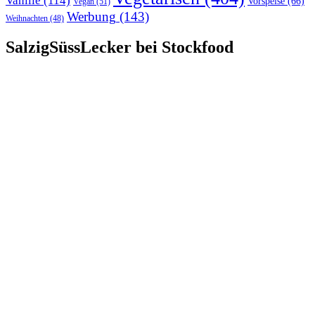
Vanille
(114)
Vorspeise
(66)
Vegan
(51)
Werbung
(143)
Weihnachten
(48)
SalzigSüssLecker bei Stockfood