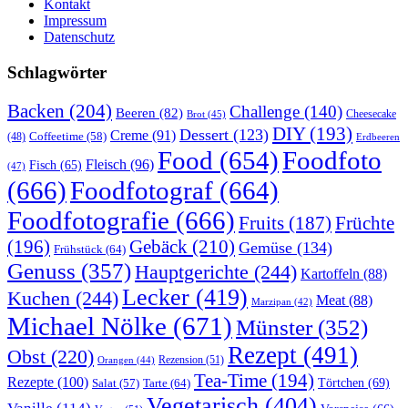
Kontakt
Impressum
Datenschutz
Schlagwörter
Backen
(204)
Challenge
(140)
Beeren
(82)
Brot
(45)
Cheesecake
DIY
(193)
Dessert
(123)
Creme
(91)
Coffeetime
(58)
(48)
Erdbeeren
Food
(654)
Foodfoto
Fleisch
(96)
Fisch
(65)
(47)
(666)
Foodfotograf
(664)
Foodfotografie
(666)
Früchte
Fruits
(187)
(196)
Gebäck
(210)
Gemüse
(134)
Frühstück
(64)
Genuss
(357)
Hauptgerichte
(244)
Kartoffeln
(88)
Lecker
(419)
Kuchen
(244)
Meat
(88)
Marzipan
(42)
Michael Nölke
(671)
Münster
(352)
Rezept
(491)
Obst
(220)
Rezension
(51)
Orangen
(44)
Tea-Time
(194)
Rezepte
(100)
Törtchen
(69)
Tarte
(64)
Salat
(57)
Vegetarisch
(404)