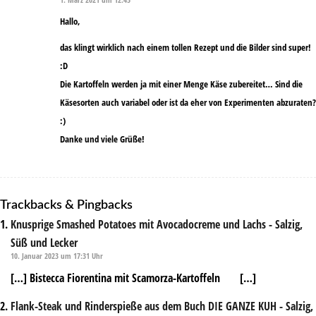
sagte:
Hallo,
das klingt wirklich nach einem tollen Rezept und die Bilder sind super!
:D
Die Kartoffeln werden ja mit einer Menge Käse zubereitet… Sind die
Käsesorten auch variabel oder ist da eher von Experimenten abzuraten?
:)
Danke und viele Grüße!
Trackbacks & Pingbacks
Knusprige Smashed Potatoes mit Avocadocreme und Lachs - Salzig,
Süß und Lecker
10. Januar 2023 um 17:31 Uhr
[…] Bistecca Fiorentina mit Scamorza-Kartoffeln […]
Flank-Steak und Rinderspieße aus dem Buch DIE GANZE KUH - Salzig,