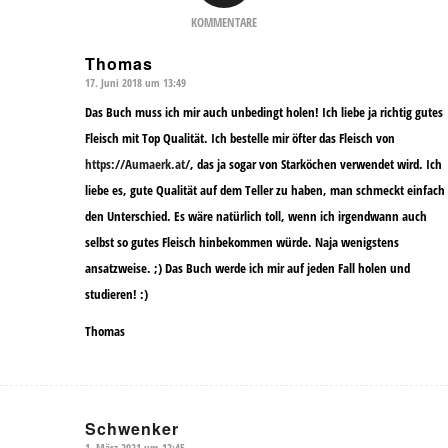
KOMMENTARE
Thomas
17. Juni 2018 um 13:49
sagte:
Das Buch muss ich mir auch unbedingt holen! Ich liebe ja richtig gutes
Fleisch mit Top Qualität. Ich bestelle mir öfter das Fleisch von
https://Aumaerk.at/
, das ja sogar von Starköchen verwendet wird. Ich
liebe es, gute Qualität auf dem Teller zu haben, man schmeckt einfach
den Unterschied. Es wäre natürlich toll, wenn ich irgendwann auch
selbst so gutes Fleisch hinbekommen würde. Naja wenigstens
ansatzweise. ;) Das Buch werde ich mir auf jeden Fall holen und
studieren! :)
Thomas
Schwenker
1. März 2021 um 12:45