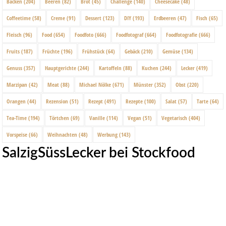
Backen
(204)
Beeren
(82)
Brot
(45)
Challenge
(140)
Cheesecake
(48)
Coffeetime
(58)
Creme
(91)
Dessert
(123)
DIY
(193)
Erdbeeren
(47)
Fisch
(65)
Fleisch
(96)
Food
(654)
Foodfoto
(666)
Foodfotograf
(664)
Foodfotografie
(666)
Fruits
(187)
Früchte
(196)
Frühstück
(64)
Gebäck
(210)
Gemüse
(134)
Genuss
(357)
Hauptgerichte
(244)
Kartoffeln
(88)
Kuchen
(244)
Lecker
(419)
Marzipan
(42)
Meat
(88)
Michael Nölke
(671)
Münster
(352)
Obst
(220)
Orangen
(44)
Rezension
(51)
Rezept
(491)
Rezepte
(100)
Salat
(57)
Tarte
(64)
Tea-Time
(194)
Törtchen
(69)
Vanille
(114)
Vegan
(51)
Vegetarisch
(404)
Vorspeise
(66)
Weihnachten
(48)
Werbung
(143)
SalzigSüssLecker bei Stockfood