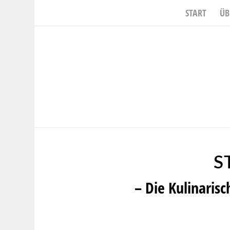
START
ÜB
S
– Die Kulinaris