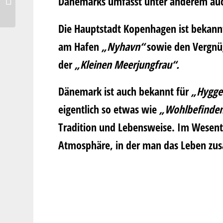
Dänemarks umfasst unter anderem auch
mit überbackenen Sardinen
Die Hauptstadt Kopenhagen ist bekannt
am Hafen
„Nyhavn“
sowie den Vergn
der
„Kleinen Meerjungfrau“.
Dänemark ist auch bekannt für
„Hygge
eigentlich so etwas wie
„Wohlbefinde
Tradition und Lebensweise. Im Wesentl
Atmosphäre, in der man das Leben zu