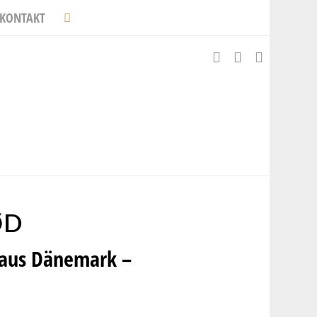
KONTAKT
ØD
n aus Dänemark –