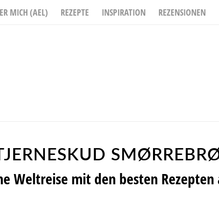
ER MICH (AEL)
REZEPTE
INSPIRATION
REZENSIONEN
TJERNESKUD SMØRREBR
che Weltreise mit den besten Rezepte