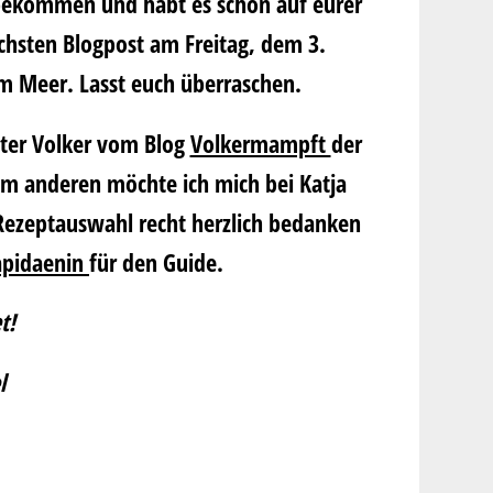
bekommen und habt es schon auf eurer
ächsten Blogpost am Freitag, dem 3.
m Meer. Lasst euch überraschen.
iter
Volker
vom Blog
Volkermampft
der
Zum anderen möchte ich mich bei
Katja
 Rezeptauswahl recht herzlich bedanken
apidaenin
für den Guide.
t!
l