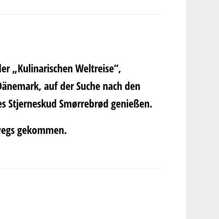
der
„Kulinarischen Weltreise“
,
Dänemark, auf der Suche nach den
es
Stjerneskud Smørrebrød
genießen.
wegs
gekommen.