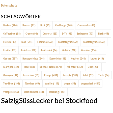
Datenschutz
SCHLAGWÖRTER
Backen
(204)
Beeren
(82)
Brot
(45)
Challenge
(140)
Cheesecake
(48)
Coffeetime
(58)
Creme
(91)
Dessert
(123)
DIY
(193)
Erdbeeren
(47)
Fisch
(65)
Fleisch
(96)
Food
(654)
Foodfoto
(666)
Foodfotograf
(664)
Foodfotografie
(666)
Fruits
(187)
Früchte
(196)
Frühstück
(64)
Gebäck
(210)
Gemüse
(134)
Genuss
(357)
Hauptgerichte
(244)
Kartoffeln
(88)
Kuchen
(244)
Lecker
(419)
Marzipan
(42)
Meat
(88)
Michael Nölke
(671)
Münster
(352)
Obst
(220)
Orangen
(44)
Rezension
(51)
Rezept
(491)
Rezepte
(100)
Salat
(57)
Tarte
(64)
Tea-Time
(194)
Törtchen
(69)
Vanille
(114)
Vegan
(51)
Vegetarisch
(404)
Vorspeise
(66)
Weihnachten
(48)
Werbung
(143)
SalzigSüssLecker bei Stockfood