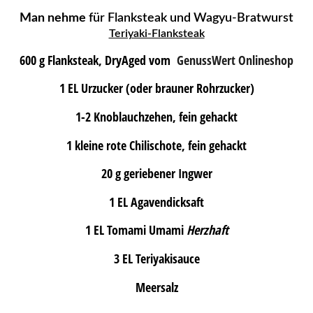
Man nehme
für Flanksteak und Wagyu-Bratwurst
Teriyaki-Flanksteak
600 g Flanksteak, DryAged vom
GenussWert Onlineshop
1 EL Urzucker (oder brauner Rohrzucker)
1-2 Knoblauchzehen, fein gehackt
1 kleine rote Chilischote, fein gehackt
20 g geriebener Ingwer
1 EL Agavendicksaft
1 EL Tomami Umami
Herzhaft
3 EL Teriyakisauce
Meersalz