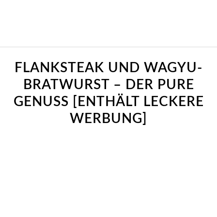
sagt:
sagt:
sagt:
sagt:
sagt:
sagt:
sagt:
FLANKSTEAK UND WAGYU-
BRATWURST – DER PURE
GENUSS [ENTHÄLT LECKERE
WERBUNG]