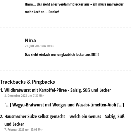
Hmm… das sieht alles verdammt lecker aus – ich muss mal wieder
mehr kochen… Danke!
Nina
21. Juli 2017 um 10:03
sagte:
Das sieht einfach nur unglaublich lecker aus!!!!!!!
Trackbacks & Pingbacks
Wildbratwurst mit Kartoffel-Püree - Salzig, Süß und Lecker
8. Dezember 2023 um 7:30 Uhr
[…] Wagyu-Bratwurst mit Wedges und Wasabi-Limetten-Aioli […]
Hausmacher Sülze selbst gemacht – welch ein Genuss - Salzig, Süß
und Lecker
7. Februar 2023 um 17:08 Uhr