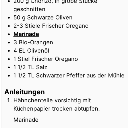
200
g
Chorizo, in grobe Stücke
geschnitten
50
g
Schwarze Oliven
2-3
Stiele
Frischer Oregano
Marinade
3
Bio-Orangen
4
EL
Olivenöl
1
Stiel
Frischer Oregano
1 1/2
TL
Salz
1 1/2
TL
Schwarzer Pfeffer aus der Mühle
Anleitungen
Hähnchenteile vorsichtig mit
Küchenpapier trocken abtupfen.
Marinade