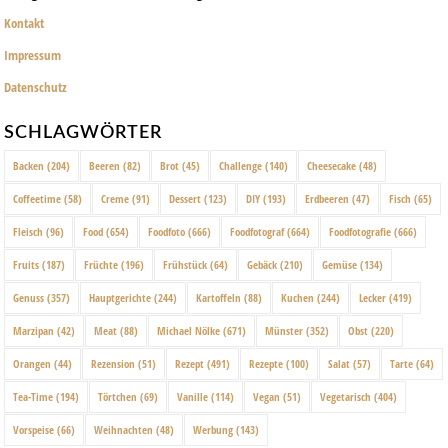
Kontakt
Impressum
Datenschutz
SCHLAGWÖRTER
Backen
(204)
Beeren
(82)
Brot
(45)
Challenge
(140)
Cheesecake
(48)
Coffeetime
(58)
Creme
(91)
Dessert
(123)
DIY
(193)
Erdbeeren
(47)
Fisch
(65)
Fleisch
(96)
Food
(654)
Foodfoto
(666)
Foodfotograf
(664)
Foodfotografie
(666)
Fruits
(187)
Früchte
(196)
Frühstück
(64)
Gebäck
(210)
Gemüse
(134)
Genuss
(357)
Hauptgerichte
(244)
Kartoffeln
(88)
Kuchen
(244)
Lecker
(419)
Marzipan
(42)
Meat
(88)
Michael Nölke
(671)
Münster
(352)
Obst
(220)
Orangen
(44)
Rezension
(51)
Rezept
(491)
Rezepte
(100)
Salat
(57)
Tarte
(64)
Tea-Time
(194)
Törtchen
(69)
Vanille
(114)
Vegan
(51)
Vegetarisch
(404)
Vorspeise
(66)
Weihnachten
(48)
Werbung
(143)