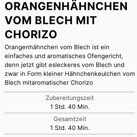
ORANGENHÄHNCHEN
VOM BLECH MIT
CHORIZO
Orangenhähnchen vom Blech ist ein
einfaches und aromatisches Ofengericht,
denn jetzt gibt esleckeres vom Blech und
zwar in Form kleiner Hähnchenkeulchen vom
Blech mitaromatischer Chorizo
Zubereitungszeit
Stunde
Minuten
1
Std.
40
Min.
Gesamtzeit
Stunde
Minuten
1
Std.
40
Min.