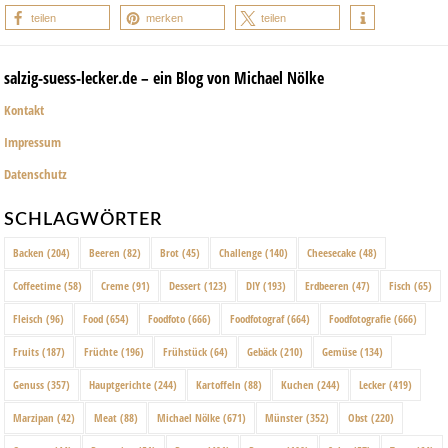
teilen
merken
teilen
salzig-suess-lecker.de – ein Blog von Michael Nölke
Kontakt
Impressum
Datenschutz
SCHLAGWÖRTER
Backen
(204)
Beeren
(82)
Brot
(45)
Challenge
(140)
Cheesecake
(48)
Coffeetime
(58)
Creme
(91)
Dessert
(123)
DIY
(193)
Erdbeeren
(47)
Fisch
(65)
Fleisch
(96)
Food
(654)
Foodfoto
(666)
Foodfotograf
(664)
Foodfotografie
(666)
Fruits
(187)
Früchte
(196)
Frühstück
(64)
Gebäck
(210)
Gemüse
(134)
Genuss
(357)
Hauptgerichte
(244)
Kartoffeln
(88)
Kuchen
(244)
Lecker
(419)
Marzipan
(42)
Meat
(88)
Michael Nölke
(671)
Münster
(352)
Obst
(220)