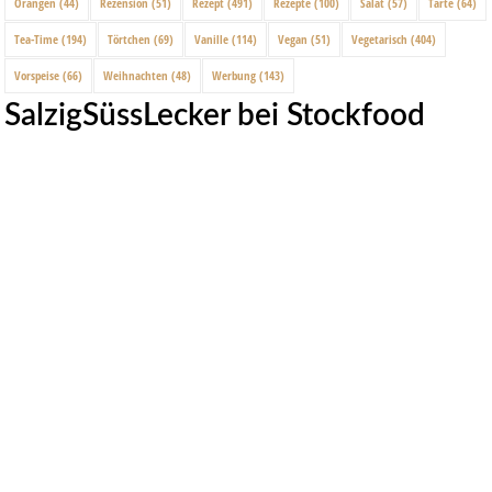
Orangen
(44)
Rezension
(51)
Rezept
(491)
Rezepte
(100)
Salat
(57)
Tarte
(64)
Tea-Time
(194)
Törtchen
(69)
Vanille
(114)
Vegan
(51)
Vegetarisch
(404)
Vorspeise
(66)
Weihnachten
(48)
Werbung
(143)
SalzigSüssLecker bei Stockfood