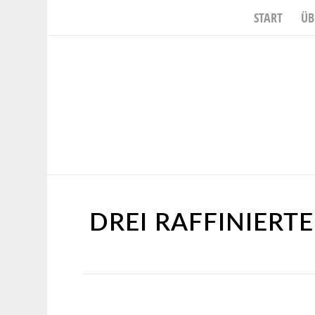
START
ÜB
DREI RAFFINIERT