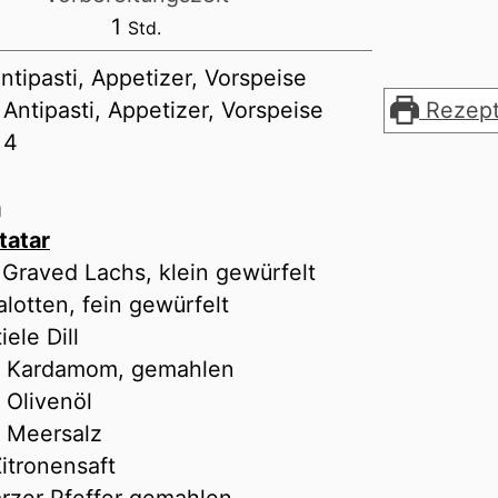
Stunde
1
Std.
ntipasti, Appetizer, Vorspeise
:
Antipasti, Appetizer, Vorspeise
Rezept
:
4
n
tatar
Graved Lachs, klein gewürfelt
lotten, fein gewürfelt
tiele
Dill
Kardamom, gemahlen
Olivenöl
Meersalz
itronensaft
rzer Pfeffer gemahlen