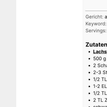
Gericht:
a
Keyword
Servings
Zutate
Lachs
500
g
2
Scha
2-3
S
1/2
TL
1-2
EL
1/2
TL
2
TL
Z
schwa