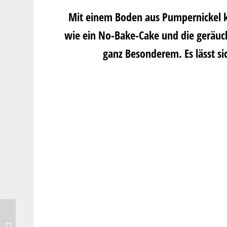
Mit einem Boden aus Pumpernickel ko
wie ein No-Bake-Cake und die geräuch
ganz Besonderem. Es lässt si
Stollenkuchen vom Blech
mit jogurti & Rührteig –