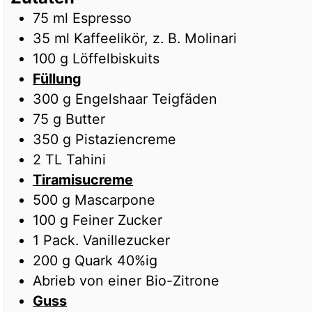
75
ml
Espresso
35
ml
Kaffeelikör, z. B. Molinari
100
g
Löffelbiskuits
Füllung
300
g
Engelshaar Teigfäden
75
g
Butter
350
g
Pistaziencreme
2
TL
Tahini
Tiramisucreme
500
g
Mascarpone
100
g
Feiner Zucker
1
Pack.
Vanillezucker
200
g
Quark 40%ig
Abrieb von einer Bio-Zitrone
Guss