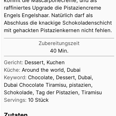
kommt die Mascarponecreme, und als
raffiniertes Upgrade die Pistaziencreme
Engels Engelshaar. Natürlich darf als
Abschluss die knackige Schokoladenschicht
mit gehackten Pistazienkernen nicht fehlen.
Zubereitungszeit
Minuten
40
Min.
Gericht:
Dessert, Kuchen
Küche:
Around the world, Dubai
Keyword:
Chocolate, Dessert, Dubai,
Dubai Chocolate Tiramisu, pistazien,
Schokolade, Tag der Pistazien, Tiramisu
Servings:
10
Stück
Zutaten