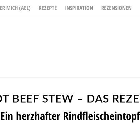
ER MICH (AEL)
REZEPTE
INSPIRATION
REZENSIONEN
T BEEF STEW – DAS REZ
 Ein herzhafter Rindfleischeintopf