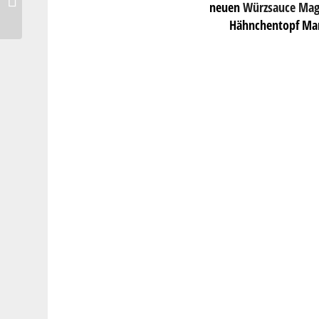
neuen
Würzsauce Mag
Oma & Opa
Hähnchentopf Marr