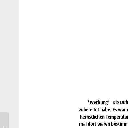
*Werbung* Die Düft
zubereitet habe. Es war 
herbstlichen Temperatur
Eibrote – leckere
mal dort waren bestimmt
Kindheitserinnerungen an