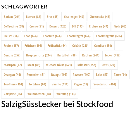
SCHLAGWÖRTER
Backen
(204)
Beeren
(82)
Brot
(45)
Challenge
(140)
Cheesecake
(48)
Coffeetime
(58)
Creme
(91)
Dessert
(123)
DIY
(193)
Erdbeeren
(47)
Fisch
(65)
Fleisch
(96)
Food
(654)
Foodfoto
(666)
Foodfotograf
(664)
Foodfotografie
(666)
Fruits
(187)
Früchte
(196)
Frühstück
(64)
Gebäck
(210)
Gemüse
(134)
Genuss
(357)
Hauptgerichte
(244)
Kartoffeln
(88)
Kuchen
(244)
Lecker
(419)
Marzipan
(42)
Meat
(88)
Michael Nölke
(671)
Münster
(352)
Obst
(220)
Orangen
(44)
Rezension
(51)
Rezept
(491)
Rezepte
(100)
Salat
(57)
Tarte
(64)
Tea-Time
(194)
Törtchen
(69)
Vanille
(114)
Vegan
(51)
Vegetarisch
(404)
Vorspeise
(66)
Weihnachten
(48)
Werbung
(143)
SalzigSüssLecker bei Stockfood