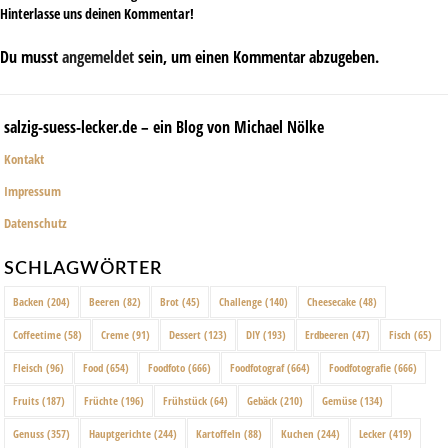
Hinterlasse uns deinen Kommentar!
Du musst
angemeldet
sein, um einen Kommentar abzugeben.
salzig-suess-lecker.de – ein Blog von Michael Nölke
Kontakt
Impressum
Datenschutz
SCHLAGWÖRTER
Backen
(204)
Beeren
(82)
Brot
(45)
Challenge
(140)
Cheesecake
(48)
Coffeetime
(58)
Creme
(91)
Dessert
(123)
DIY
(193)
Erdbeeren
(47)
Fisch
(65)
Fleisch
(96)
Food
(654)
Foodfoto
(666)
Foodfotograf
(664)
Foodfotografie
(666)
Fruits
(187)
Früchte
(196)
Frühstück
(64)
Gebäck
(210)
Gemüse
(134)
Genuss
(357)
Hauptgerichte
(244)
Kartoffeln
(88)
Kuchen
(244)
Lecker
(419)