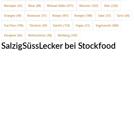
Marzipan
(42)
Meat
(88)
Michael Nölke
(671)
Münster
(352)
Obst
(220)
Orangen
(44)
Rezension
(51)
Rezept
(491)
Rezepte
(100)
Salat
(57)
Tarte
(64)
Tea-Time
(194)
Törtchen
(69)
Vanille
(114)
Vegan
(51)
Vegetarisch
(404)
Vorspeise
(66)
Weihnachten
(48)
Werbung
(143)
SalzigSüssLecker bei Stockfood