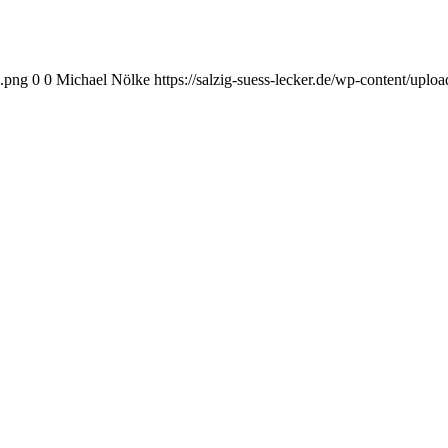
o.png
0
0
Michael Nölke
https://salzig-suess-lecker.de/wp-content/upl