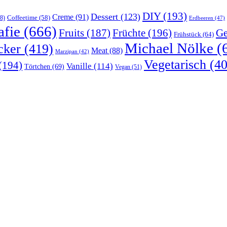
DIY
(193)
Dessert
(123)
Creme
(91)
Coffeetime
(58)
8)
Erdbeeren
(47)
afie
(666)
Früchte
(196)
Ge
Fruits
(187)
Frühstück
(64)
Michael Nölke
(
cker
(419)
Meat
(88)
Marzipan
(42)
Vegetarisch
(40
(194)
Vanille
(114)
Törtchen
(69)
Vegan
(51)