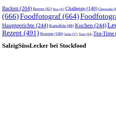
Backen
(204)
Challenge
(140)
Beeren
(82)
Brot
(45)
Cheesecake
(4
(666)
Foodfotograf
(664)
Foodfotogr
Le
Hauptgerichte
(244)
Kuchen
(244)
Kartoffeln
(88)
Rezept
(491)
Tea-Time
Rezepte
(100)
Tarte
(64)
Salat
(57)
SalzigSüssLecker bei Stockfood