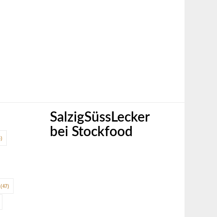
SalzigSüssLecker
bei Stockfood
)
(47)