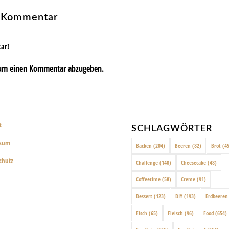
n Kommentar
tar!
um einen Kommentar abzugeben.
t
SCHLAGWÖRTER
ssum
Backen
(204)
Beeren
(82)
Brot
(45
chutz
Challenge
(140)
Cheesecake
(48)
Coffeetime
(58)
Creme
(91)
Dessert
(123)
DIY
(193)
Erdbeeren
Fisch
(65)
Fleisch
(96)
Food
(654)