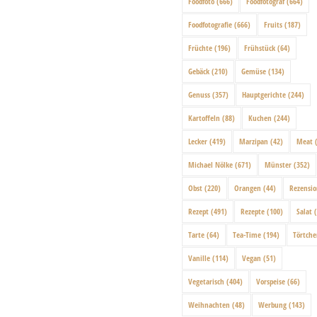
Foodfoto
(666)
Foodfotograf
(664)
Foodfotografie
(666)
Fruits
(187)
Früchte
(196)
Frühstück
(64)
Gebäck
(210)
Gemüse
(134)
Genuss
(357)
Hauptgerichte
(244)
Kartoffeln
(88)
Kuchen
(244)
Lecker
(419)
Marzipan
(42)
Meat
(
Michael Nölke
(671)
Münster
(352)
Obst
(220)
Orangen
(44)
Rezensi
Rezept
(491)
Rezepte
(100)
Salat
(
Tarte
(64)
Tea-Time
(194)
Törtch
Vanille
(114)
Vegan
(51)
Vegetarisch
(404)
Vorspeise
(66)
Weihnachten
(48)
Werbung
(143)