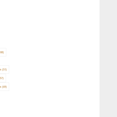
88)
on
(51)
57)
en
(69)