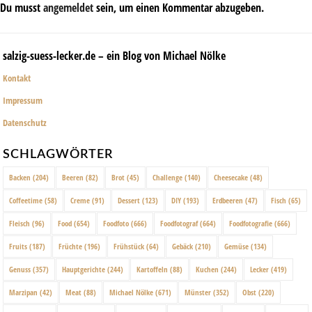
Du musst
angemeldet
sein, um einen Kommentar abzugeben.
salzig-suess-lecker.de – ein Blog von Michael Nölke
Kontakt
Impressum
Datenschutz
SCHLAGWÖRTER
Backen
(204)
Beeren
(82)
Brot
(45)
Challenge
(140)
Cheesecake
(48)
Coffeetime
(58)
Creme
(91)
Dessert
(123)
DIY
(193)
Erdbeeren
(47)
Fisch
(65)
Fleisch
(96)
Food
(654)
Foodfoto
(666)
Foodfotograf
(664)
Foodfotografie
(666)
Fruits
(187)
Früchte
(196)
Frühstück
(64)
Gebäck
(210)
Gemüse
(134)
Genuss
(357)
Hauptgerichte
(244)
Kartoffeln
(88)
Kuchen
(244)
Lecker
(419)
Marzipan
(42)
Meat
(88)
Michael Nölke
(671)
Münster
(352)
Obst
(220)