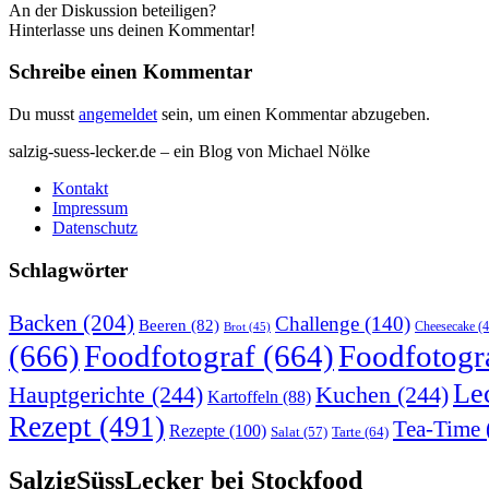
An der Diskussion beteiligen?
Hinterlasse uns deinen Kommentar!
Schreibe einen Kommentar
Du musst
angemeldet
sein, um einen Kommentar abzugeben.
salzig-suess-lecker.de – ein Blog von Michael Nölke
Kontakt
Impressum
Datenschutz
Schlagwörter
Backen
(204)
Challenge
(140)
Beeren
(82)
Brot
(45)
Cheesecake
(4
(666)
Foodfotograf
(664)
Foodfotogr
Le
Hauptgerichte
(244)
Kuchen
(244)
Kartoffeln
(88)
Rezept
(491)
Tea-Time
Rezepte
(100)
Tarte
(64)
Salat
(57)
SalzigSüssLecker bei Stockfood