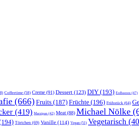
DIY
(193)
Dessert
(123)
Creme
(91)
Coffeetime
(58)
8)
Erdbeeren
(47)
afie
(666)
Früchte
(196)
Ge
Fruits
(187)
Frühstück
(64)
Michael Nölke
(
cker
(419)
Meat
(88)
Marzipan
(42)
Vegetarisch
(40
(194)
Vanille
(114)
Törtchen
(69)
Vegan
(51)