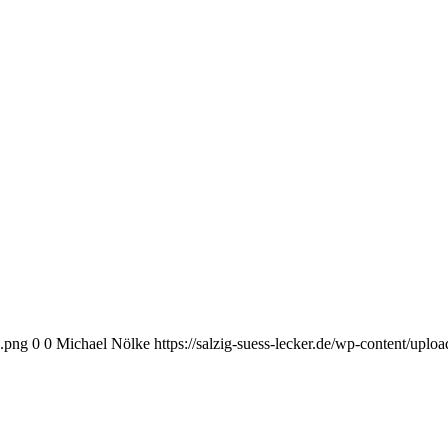
o.png
0
0
Michael Nölke
https://salzig-suess-lecker.de/wp-content/upl